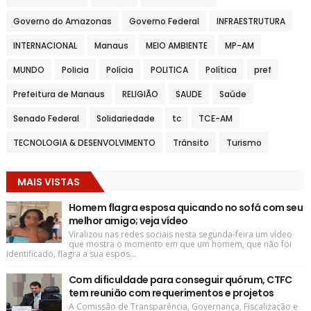
Governo do Amazonas
Governo Federal
INFRAESTRUTURA
INTERNACIONAL
Manaus
MEIO AMBIENTE
MP-AM
MUNDO
Policia
Polícia
POLITICA
Política
pref
Prefeitura de Manaus
RELIGIÃO
SAUDE
Saúde
Senado Federal
Solidariedade
tc
TCE-AM
TECNOLOGIA & DESENVOLVIMENTO
Trânsito
Turismo
MAIS VISTAS
Homem flagra esposa quicando no sofá com seu
melhor amigo; veja vídeo
Viralizou nas redes sociais nesta segunda-feira um vídeo
que mostra o momento em que um homem, que não foi
identificado, flagra a sua espos...
Com dificuldade para conseguir quórum, CTFC
tem reunião com requerimentos e projetos
A Comissão de Transparência, Governança, Fiscalização e