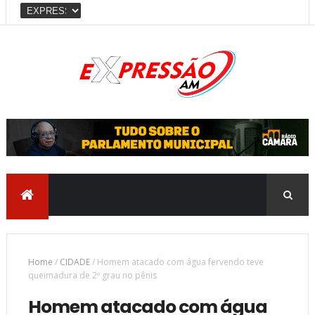
Home
/
CIDADE
/
Homem atacado com água fervendo teve
queimadura de 2º grau no pênis
Homem atacado com água