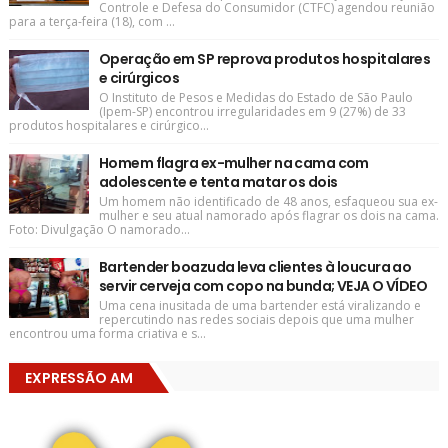
Controle e Defesa do Consumidor (CTFC) agendou reunião
para a terça-feira (18), com ...
Operação em SP reprova produtos hospitalares
e cirúrgicos
O Instituto de Pesos e Medidas do Estado de São Paulo
(Ipem-SP) encontrou irregularidades em 9 (27%) de 33
produtos hospitalares e cirúrgico...
Homem flagra ex-mulher na cama com
adolescente e tenta matar os dois
Um homem não identificado de 48 anos, esfaqueou sua ex-
mulher e seu atual namorado após flagrar os dois na cama.
Foto: Divulgação O namorado...
Bartender boazuda leva clientes à loucura ao
servir cerveja com copo na bunda; VEJA O VÍDEO
Uma cena inusitada de uma bartender está viralizando e
repercutindo nas redes sociais depois que uma mulher
encontrou uma forma criativa e s...
EXPRESSÃO AM