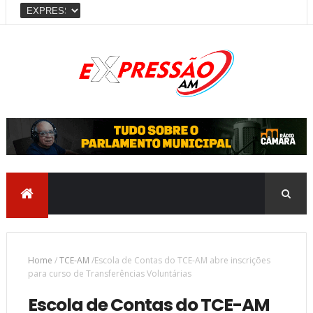
Home
/
TCE-AM
/
​Escola de Contas do TCE-AM abre inscrições
para curso de Transferências Voluntárias
​Escola de Contas do TCE-AM