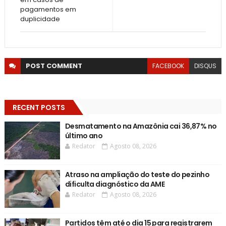
pagamentos em
duplicidade
POST
COMMENT
FACEBOOK
DISQUS
RECENT POSTS
Desmatamento na Amazônia cai 36,87% no
último ano
Redator
Agosto 08, 2026
Atraso na ampliação do teste do pezinho
dificulta diagnóstico da AME
Redator
Agosto 08, 2026
Partidos têm até o dia 15 para registrarem