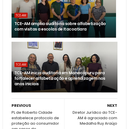
TCE-AM
TCE-AM amplia auditoria sobre alfabetização
com visitas a escolas de Itacoatiara
TCE-AM
TCE-AM inicia auditoria em Manacapuru para
fortalecer alfabetização e aprendizagem nos
anos iniciais
PREVIOUS
NEXT
PL de Roberto Cidade
​Diretor Jurídico do TCE-
estabelece protocolo de
AM é agraciado com
proteção ao consumidor
Medalha Ruy Araújo
em casos de