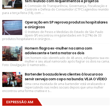
tem reunião com requerimentos e projetos
A Comissão de Transparência, Governança, Fiscalização e
Controle e Defesa do Consumidor (CTFC) agendou reunião
para a terça-feira (18), com ...
Operação em SP reprova produtos hospitalares
e cirúrgicos
O Instituto de Pesos e Medidas do Estado de São Paulo
(Ipem-SP) encontrou irregularidades em 9 (27%) de 33
produtos hospitalares e cirúrgico...
Homem flagra ex-mulher na cama com
adolescente e tenta matar os dois
Um homem não identificado de 48 anos, esfaqueou sua ex-
mulher e seu atual namorado após flagrar os dois na cama.
Foto: Divulgação O namorado...
Bartender boazuda leva clientes à loucura ao
servir cerveja com copo na bunda; VEJA O VÍDEO
Uma cena inusitada de uma bartender está viralizando e
repercutindo nas redes sociais depois que uma mulher
encontrou uma forma criativa e s...
EXPRESSÃO AM