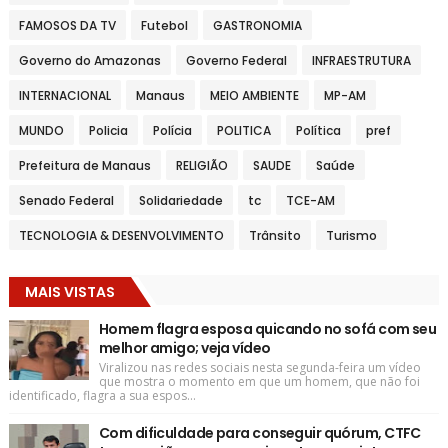
FAMOSOS DA TV
Futebol
GASTRONOMIA
Governo do Amazonas
Governo Federal
INFRAESTRUTURA
INTERNACIONAL
Manaus
MEIO AMBIENTE
MP-AM
MUNDO
Policia
Polícia
POLITICA
Política
pref
Prefeitura de Manaus
RELIGIÃO
SAUDE
Saúde
Senado Federal
Solidariedade
tc
TCE-AM
TECNOLOGIA & DESENVOLVIMENTO
Trânsito
Turismo
MAIS VISTAS
Homem flagra esposa quicando no sofá com seu
melhor amigo; veja vídeo
Viralizou nas redes sociais nesta segunda-feira um vídeo
que mostra o momento em que um homem, que não foi
identificado, flagra a sua espos...
Com dificuldade para conseguir quórum, CTFC