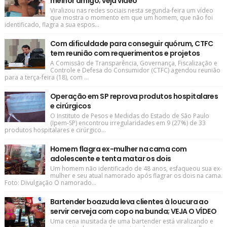
melhor amigo; veja vídeo
Viralizou nas redes sociais nesta segunda-feira um vídeo
que mostra o momento em que um homem, que não foi
identificado, flagra a sua espos...
Com dificuldade para conseguir quórum, CTFC
tem reunião com requerimentos e projetos
A Comissão de Transparência, Governança, Fiscalização e
Controle e Defesa do Consumidor (CTFC) agendou reunião
para a terça-feira (18), com ...
Operação em SP reprova produtos hospitalares
e cirúrgicos
O Instituto de Pesos e Medidas do Estado de São Paulo
(Ipem-SP) encontrou irregularidades em 9 (27%) de 33
produtos hospitalares e cirúrgico...
Homem flagra ex-mulher na cama com
adolescente e tenta matar os dois
Um homem não identificado de 48 anos, esfaqueou sua ex-
mulher e seu atual namorado após flagrar os dois na cama.
Foto: Divulgação O namorado...
Bartender boazuda leva clientes à loucura ao
servir cerveja com copo na bunda; VEJA O VÍDEO
Uma cena inusitada de uma bartender está viralizando e