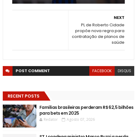
NEXT
PL de Roberto Cidade
propõe nova regra para
contratação de planos de
saúde
POST
COMMENT
FACEBOOK
DISQUS
RECENT POSTS
Famílias brasileiras perderam R$ 62,5 bilhões
para bets em 2025
Redator
Agosto 07, 2026
STJ condena ministro Marco Buzzi a perda