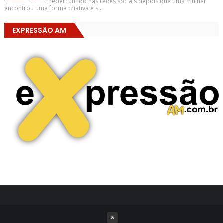
repercutindo nas redes sociais depois que uma mulher
encontrou uma forma criativa e s...
EXPRESSÃO AM