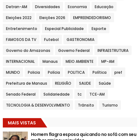
Detran-AM
Diversidades
Economia
Educação
Eleições 2022
Eleições 2026
EMPREENDEDORISMO
Entretenimento
Especial Publicidade
Esporte
FAMOSOS DA TV
Futebol
GASTRONOMIA
Governo do Amazonas
Governo Federal
INFRAESTRUTURA
INTERNACIONAL
Manaus
MEIO AMBIENTE
MP-AM
MUNDO
Policia
Polícia
POLITICA
Política
pref
Prefeitura de Manaus
RELIGIÃO
SAUDE
Saúde
Senado Federal
Solidariedade
tc
TCE-AM
TECNOLOGIA & DESENVOLVIMENTO
Trânsito
Turismo
MAIS VISTAS
Homem flagra esposa quicando no sofá com seu