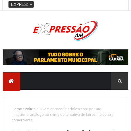
Home
/
Policia
/
PC-AM apreende adolescente por ato
infracional análogo ao crime de tentativa de latrocínio contra
comerciante