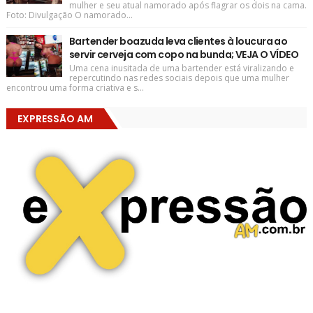
mulher e seu atual namorado após flagrar os dois na cama.
Foto: Divulgação O namorado...
Bartender boazuda leva clientes à loucura ao
servir cerveja com copo na bunda; VEJA O VÍDEO
Uma cena inusitada de uma bartender está viralizando e
repercutindo nas redes sociais depois que uma mulher
encontrou uma forma criativa e s...
EXPRESSÃO AM