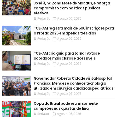
José 3, na Zona Leste de Manaus, e reforça
compromisso com políticas públicas
efetivas
Redação
Agosto 06, 2026
TCE-AM registra mais de 500 inscrições para
o Profac 2026 em apenas três dias
Redação
Agosto 06, 2026
TCE-AM cria guia para tornar votos e
acórdãos mais claros e acessíveis
Redação
Agosto 06, 2026
Governador Roberto Cidade visita Hospital
Francisca Mendes e conhece tecnologia
utilizada em cirurgias cardíacas pediátricas
Redação
Agosto 06, 2026
Copa do Brasil pode reunir somente
campeões nas quartas de final
Redator
Agosto 06, 2026