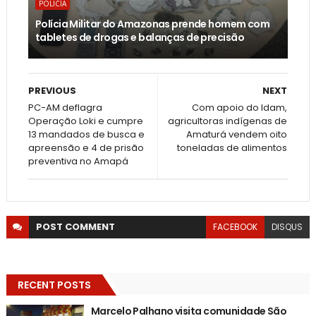
POLICIA
Polícia Militar do Amazonas prende homem com
tabletes de drogas e balanças de precisão
PREVIOUS
NEXT
PC-AM deflagra
Com apoio do Idam,
Operação Loki e cumpre
agricultoras indígenas de
13 mandados de busca e
Amaturá vendem oito
apreensão e 4 de prisão
toneladas de alimentos
preventiva no Amapá
POST
COMMENT
FACEBOOK
DISQUS
RECENT POSTS
Marcelo Palhano visita comunidade São