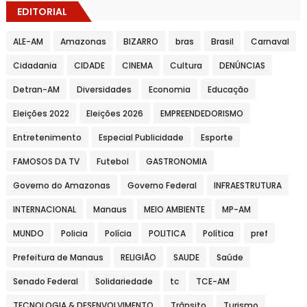
EDITORIAL
ALE-AM
Amazonas
BIZARRO
bras
Brasil
Carnaval
Cidadania
CIDADE
CINEMA
Cultura
DENÚNCIAS
Detran-AM
Diversidades
Economia
Educação
Eleições 2022
Eleições 2026
EMPREENDEDORISMO
Entretenimento
Especial Publicidade
Esporte
FAMOSOS DA TV
Futebol
GASTRONOMIA
Governo do Amazonas
Governo Federal
INFRAESTRUTURA
INTERNACIONAL
Manaus
MEIO AMBIENTE
MP-AM
MUNDO
Policia
Polícia
POLITICA
Política
pref
Prefeitura de Manaus
RELIGIÃO
SAUDE
Saúde
Senado Federal
Solidariedade
tc
TCE-AM
TECNOLOGIA & DESENVOLVIMENTO
Trânsito
Turismo