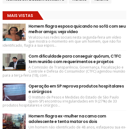
MAIS VISTAS
Homem flagra esposa quicando no sofá com seu
melhor amigo; veja vídeo
Viralizou nas redes sociais nesta segunda-feira um vídeo
que mostra o momento em que um homem, que não foi
identificado, flagra a sua espos...
Com dificuldade para conseguir quórum, CTFC
tem reunião com requerimentos e projetos
A Comissão de Transparência, Governança, Fiscalização e
Controle e Defesa do Consumidor (CTFC) agendou reunião
para a terça-feira (18), com ...
Operação em SP reprova produtos hospitalares
e cirúrgicos
O Instituto de Pesos e Medidas do Estado de São Paulo
(Ipem-SP) encontrou irregularidades em 9 (27%) de 33
produtos hospitalares e cirúrgico...
Homem flagra ex-mulher na cama com
adolescente e tenta matar os dois
Um homem não identificado de 48 anos, esfaqueou sua ex-