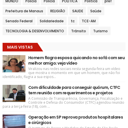
MUNDO
Policia
Polícia
POLITICA
Política
pref
Prefeitura de Manaus
RELIGIÃO
SAUDE
Saúde
Senado Federal
Solidariedade
tc
TCE-AM
TECNOLOGIA & DESENVOLVIMENTO
Trânsito
Turismo
MAIS VISTAS
Homem flagra esposa quicando no sofá com seu
melhor amigo; veja vídeo
Viralizou nas redes sociais nesta segunda-feira um vídeo
que mostra o momento em que um homem, que não foi
identificado, flagra a sua espos...
Com dificuldade para conseguir quórum, CTFC
tem reunião com requerimentos e projetos
A Comissão de Transparência, Governança, Fiscalização e
Controle e Defesa do Consumidor (CTFC) agendou reunião
para a terça-feira (18), com ...
Operação em SP reprova produtos hospitalares
e cirúrgicos