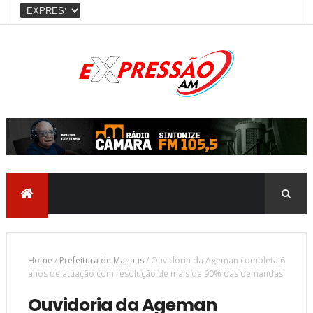
Home
/
Prefeitura de Manaus
/
Ouvidoria da Ageman completa 6
anos de atuação com resolução de mais de 90% das demandas
Ouvidoria da Ageman