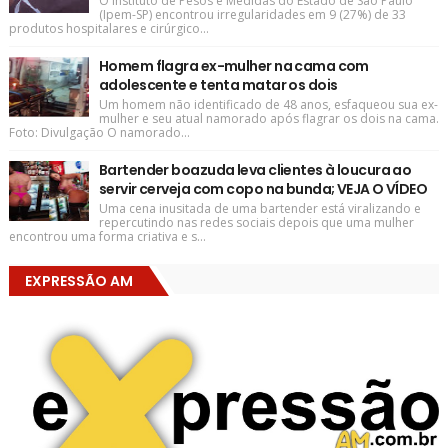
O Instituto de Pesos e Medidas do Estado de São Paulo
(Ipem-SP) encontrou irregularidades em 9 (27%) de 33
produtos hospitalares e cirúrgico...
Homem flagra ex-mulher na cama com
adolescente e tenta matar os dois
Um homem não identificado de 48 anos, esfaqueou sua ex-
mulher e seu atual namorado após flagrar os dois na cama.
Foto: Divulgação O namorado...
Bartender boazuda leva clientes à loucura ao
servir cerveja com copo na bunda; VEJA O VÍDEO
Uma cena inusitada de uma bartender está viralizando e
repercutindo nas redes sociais depois que uma mulher
encontrou uma forma criativa e s...
EXPRESSÃO AM