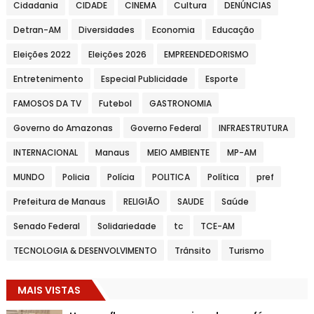
Cidadania
CIDADE
CINEMA
Cultura
DENÚNCIAS
Detran-AM
Diversidades
Economia
Educação
Eleições 2022
Eleições 2026
EMPREENDEDORISMO
Entretenimento
Especial Publicidade
Esporte
FAMOSOS DA TV
Futebol
GASTRONOMIA
Governo do Amazonas
Governo Federal
INFRAESTRUTURA
INTERNACIONAL
Manaus
MEIO AMBIENTE
MP-AM
MUNDO
Policia
Polícia
POLITICA
Política
pref
Prefeitura de Manaus
RELIGIÃO
SAUDE
Saúde
Senado Federal
Solidariedade
tc
TCE-AM
TECNOLOGIA & DESENVOLVIMENTO
Trânsito
Turismo
MAIS VISTAS