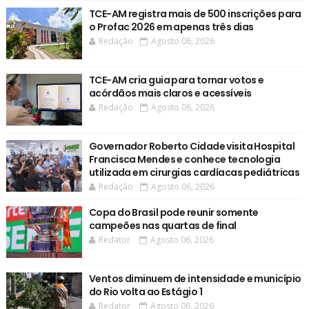
TCE-AM registra mais de 500 inscrições para
o Profac 2026 em apenas três dias
Redação
Agosto 06, 2026
TCE-AM cria guia para tornar votos e
acórdãos mais claros e acessíveis
Redação
Agosto 06, 2026
Governador Roberto Cidade visita Hospital
Francisca Mendes e conhece tecnologia
utilizada em cirurgias cardíacas pediátricas
Redação
Agosto 06, 2026
Copa do Brasil pode reunir somente
campeões nas quartas de final
Redator
Agosto 06, 2026
Ventos diminuem de intensidade e município
do Rio volta ao Estágio 1
Redator
Agosto 06, 2026