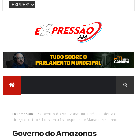
Home
/
Saúde
/
Governo do Amazonas intensifica a oferta de
cirurgias ortopédicas em três hospitais de Manaus em junho
Governo do Amazonas