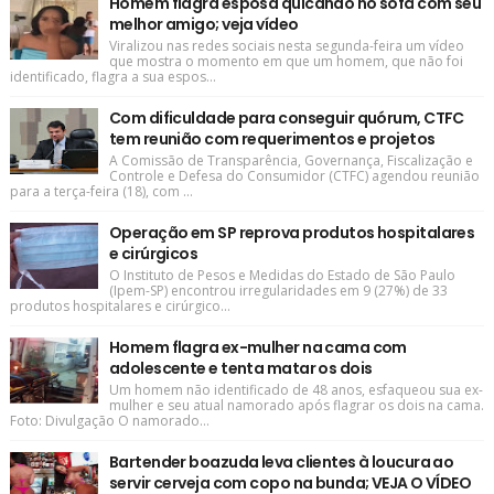
Homem flagra esposa quicando no sofá com seu
melhor amigo; veja vídeo
Viralizou nas redes sociais nesta segunda-feira um vídeo
que mostra o momento em que um homem, que não foi
identificado, flagra a sua espos...
Com dificuldade para conseguir quórum, CTFC
tem reunião com requerimentos e projetos
A Comissão de Transparência, Governança, Fiscalização e
Controle e Defesa do Consumidor (CTFC) agendou reunião
para a terça-feira (18), com ...
Operação em SP reprova produtos hospitalares
e cirúrgicos
O Instituto de Pesos e Medidas do Estado de São Paulo
(Ipem-SP) encontrou irregularidades em 9 (27%) de 33
produtos hospitalares e cirúrgico...
Homem flagra ex-mulher na cama com
adolescente e tenta matar os dois
Um homem não identificado de 48 anos, esfaqueou sua ex-
mulher e seu atual namorado após flagrar os dois na cama.
Foto: Divulgação O namorado...
Bartender boazuda leva clientes à loucura ao
servir cerveja com copo na bunda; VEJA O VÍDEO