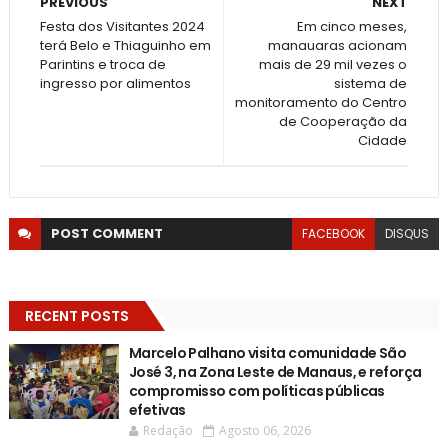
PREVIOUS
NEXT
Festa dos Visitantes 2024
Em cinco meses,
terá Belo e Thiaguinho em
manauaras acionam
Parintins e troca de
mais de 29 mil vezes o
ingresso por alimentos
sistema de
monitoramento do Centro
de Cooperação da
Cidade
POST
COMMENT
FACEBOOK
DISQUS
RECENT POSTS
Marcelo Palhano visita comunidade São
José 3, na Zona Leste de Manaus, e reforça
compromisso com políticas públicas
efetivas
Redação
Agosto 06, 2026