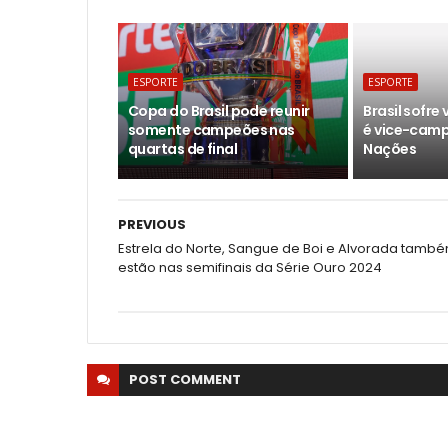
ESPORTE
ESPORTE
Copa do Brasil pode reunir
Brasil sofre
somente campeões nas
é vice-camp
quartas de final
Nações
PREVIOUS
Estrela do Norte, Sangue de Boi e Alvorada tamb
estão nas semifinais da Série Ouro 2024
POST
COMMENT