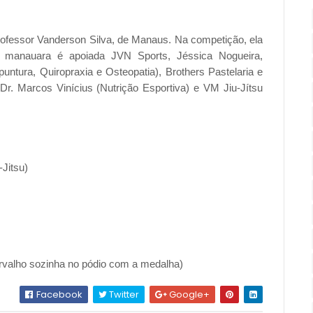
fessor Vanderson Silva, de Manaus. Na competição, ela
oia manauara é apoiada JVN Sports, Jéssica Nogueira,
puntura, Quiropraxia e Osteopatia), Brothers Pastelaria e
r. Marcos Vinícius (Nutrição Esportiva) e VM Jiu-Jítsu
-Jitsu)
Carvalho sozinha no pódio com a medalha)
Facebook
Twitter
Google+