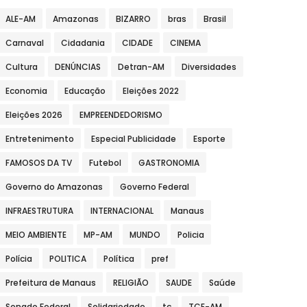
ALE-AM
Amazonas
BIZARRO
bras
Brasil
Carnaval
Cidadania
CIDADE
CINEMA
Cultura
DENÚNCIAS
Detran-AM
Diversidades
Economia
Educação
Eleições 2022
Eleições 2026
EMPREENDEDORISMO
Entretenimento
Especial Publicidade
Esporte
FAMOSOS DA TV
Futebol
GASTRONOMIA
Governo do Amazonas
Governo Federal
INFRAESTRUTURA
INTERNACIONAL
Manaus
MEIO AMBIENTE
MP-AM
MUNDO
Policia
Polícia
POLITICA
Política
pref
Prefeitura de Manaus
RELIGIÃO
SAUDE
Saúde
Senado Federal
Solidariedade
tc
TCE-AM