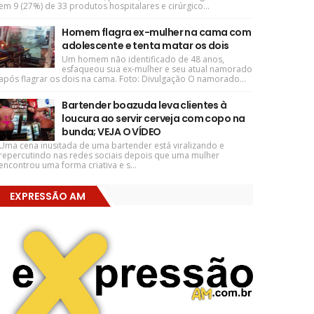
em 9 (27%) de 33 produtos hospitalares e cirúrgico...
Homem flagra ex-mulher na cama com
adolescente e tenta matar os dois
Um homem não identificado de 48 anos,
esfaqueou sua ex-mulher e seu atual namorado
após flagrar os dois na cama. Foto: Divulgação O namorado...
Bartender boazuda leva clientes à
loucura ao servir cerveja com copo na
bunda; VEJA O VÍDEO
Uma cena inusitada de uma bartender está viralizando e
repercutindo nas redes sociais depois que uma mulher
encontrou uma forma criativa e s...
EXPRESSÃO AM