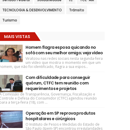
TECNOLOGIA & DESENVOLVIMENTO
Trânsito
Turismo
MAIS VISTAS
Homem flagra esposa quicando no
sofá com seu melhor amigo; veja vídeo
Viralizou nas redes sociais nesta segunda-feira
um vídeo que mostra o momento em que um
homem, que não foi identificado, flagra a sua espos...
Com dificuldade para conseguir
quórum, CTFC tem reunião com
requerimentos e projetos
A Comissão de Transparência, Governança, Fiscalização e
Controle e Defesa do Consumidor (CTFC) agendou reunião
para a terça-feira (18), com ...
Operação em SP reprova produtos
hospitalares e cirúrgicos
O Instituto de Pesos e Medidas do Estado de
São Paulo (Ipem-SP) encontrou irregularidades