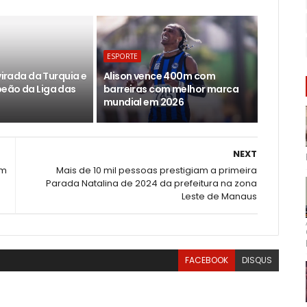
ESPORTE
 virada da Turquia e
Alison vence 400m com
eão da Liga das
barreiras com melhor marca
mundial em 2026
NEXT
ém
Mais de 10 mil pessoas prestigiam a primeira
Parada Natalina de 2024 da prefeitura na zona
Leste de Manaus
FACEBOOK
DISQUS