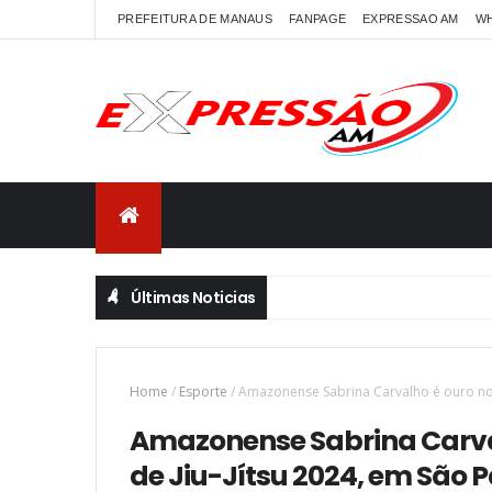
PREFEITURA DE MANAUS
FANPAGE
EXPRESSAO AM
W
Últimas Noticias
Home
/
Esporte
/
Amazonense Sabrina Carvalho é ouro no 
Amazonense Sabrina Carva
de Jiu-Jítsu 2024, em São 