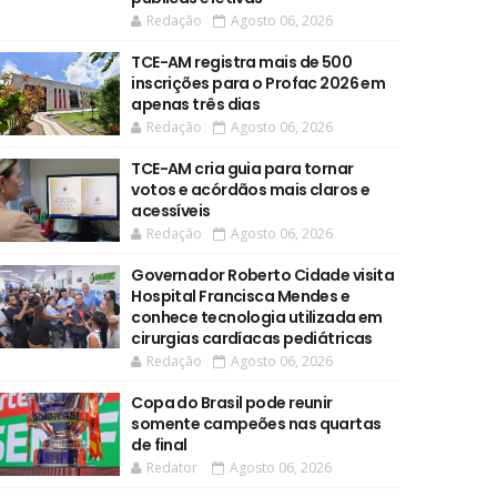
Redação
Agosto 06, 2026
TCE-AM registra mais de 500
inscrições para o Profac 2026 em
apenas três dias
Redação
Agosto 06, 2026
TCE-AM cria guia para tornar
votos e acórdãos mais claros e
acessíveis
Redação
Agosto 06, 2026
Governador Roberto Cidade visita
Hospital Francisca Mendes e
conhece tecnologia utilizada em
cirurgias cardíacas pediátricas
Redação
Agosto 06, 2026
Copa do Brasil pode reunir
somente campeões nas quartas
de final
Redator
Agosto 06, 2026