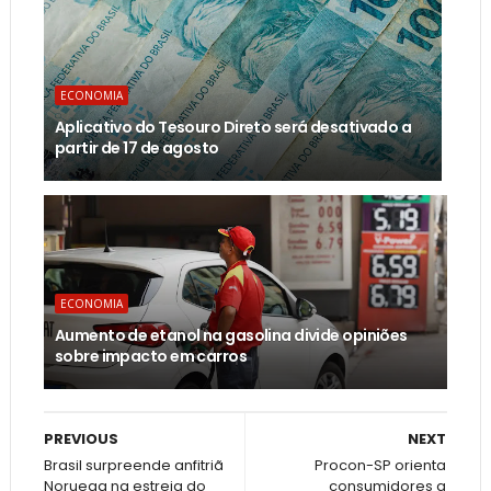
ECONOMIA
Aplicativo do Tesouro Direto será desativado a
partir de 17 de agosto
ECONOMIA
Aumento de etanol na gasolina divide opiniões
sobre impacto em carros
PREVIOUS
NEXT
Brasil surpreende anfitriã
Procon-SP orienta
Noruega na estreia do
consumidores a