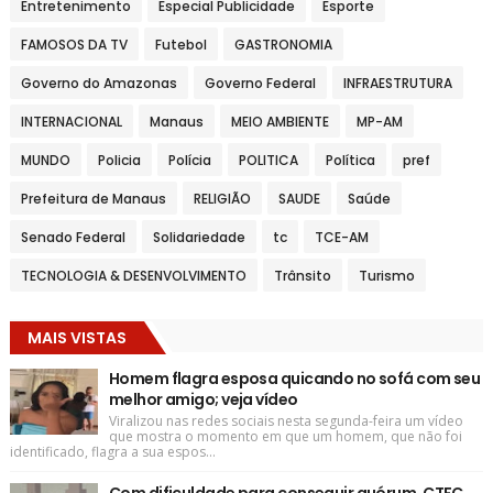
Entretenimento
Especial Publicidade
Esporte
FAMOSOS DA TV
Futebol
GASTRONOMIA
Governo do Amazonas
Governo Federal
INFRAESTRUTURA
INTERNACIONAL
Manaus
MEIO AMBIENTE
MP-AM
MUNDO
Policia
Polícia
POLITICA
Política
pref
Prefeitura de Manaus
RELIGIÃO
SAUDE
Saúde
Senado Federal
Solidariedade
tc
TCE-AM
TECNOLOGIA & DESENVOLVIMENTO
Trânsito
Turismo
MAIS VISTAS
Homem flagra esposa quicando no sofá com seu
melhor amigo; veja vídeo
Viralizou nas redes sociais nesta segunda-feira um vídeo
que mostra o momento em que um homem, que não foi
identificado, flagra a sua espos...
Com dificuldade para conseguir quórum, CTFC