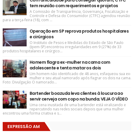
tem reunião com requerimentos e projetos
A Comissão de Transparência, Governança, Fiscalização e
Controle e Defesa do Consumidor (CTFC) agendou reunião
para a terça-feira (18), com ...
Operação em SP reprova produtos hospitalares
e cirúrgicos
O Instituto de Pesos e Medidas do Estado de São Paulo
(Ipem-SP) encontrou irregularidades em 9 (27%) de 33
produtos hospitalares e cirúrgico...
Homem flagra ex-mulher na cama com
adolescente e tenta matar os dois
Um homem não identificado de 48 anos, esfaqueou sua ex-
mulher e seu atual namorado após flagrar os dois na cama.
Foto: Divulgação O namorado...
Bartender boazuda leva clientes à loucura ao
servir cerveja com copo na bunda; VEJA O VÍDEO
Uma cena inusitada de uma bartender está viralizando e
repercutindo nas redes sociais depois que uma mulher
encontrou uma forma criativa e s...
EXPRESSÃO AM