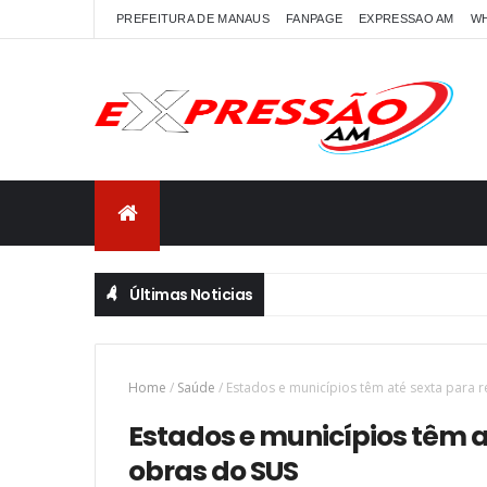
PREFEITURA DE MANAUS
FANPAGE
EXPRESSAO AM
W
Últimas Noticias
Home
/
Saúde
/
Estados e municípios têm até sexta para
Estados e municípios têm 
obras do SUS