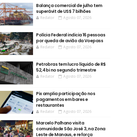
Balança comercial de julho tem
superávit de US$ 7 bilhões
Redator
Agosto 07, 2026
Polícia Federal indicia 16 pessoas
por queda de avião da Voepass
Redator
Agosto 07, 2026
Petrobras tem lucro líquido de R$
52,4 bi no segundo trimestre
Redator
Agosto 07, 2026
Pix amplia participação nos
pagamentos em bares e
restaurantes
Redator
Agosto 07, 2026
Marcelo Palhano visita
comunidade São José 3, na Zona
Leste de Manaus, e reforça