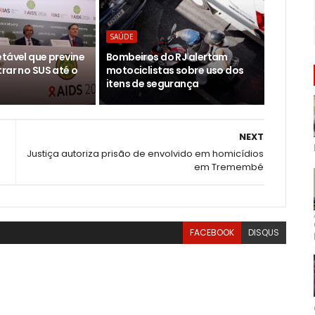
SAÚDE
etável que previne
Bombeiros do RJ alertam
rar no SUS até o
motociclistas sobre uso dos
itens de segurança
NEXT
Justiça autoriza prisão de envolvido em homicídios
em Tremembé
FACEBOOK
DISQUS