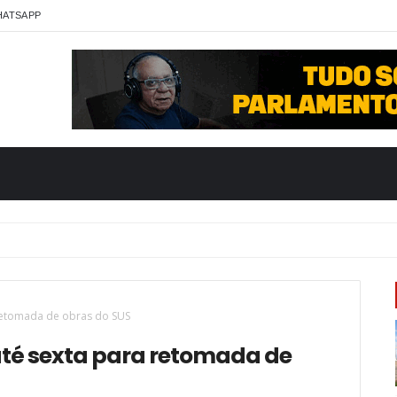
HATSAPP
 retomada de obras do SUS
até sexta para retomada de