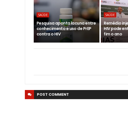
SAÚDE
SAÚDE
Pesquisa aponta lacuna entre
Remédio inj
conhecimento e uso de PrEP
HIV pode ent
contra o HIV
fim o ano
POST
COMMENT