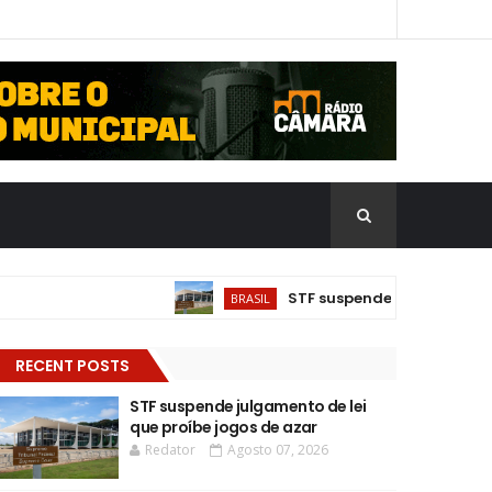
STF suspende julgamento de lei
BRASIL
RECENT POSTS
STF suspende julgamento de lei
que proíbe jogos de azar
Redator
Agosto 07, 2026