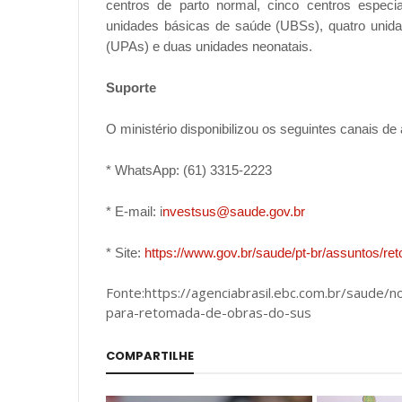
centros de parto normal, cinco centros especial
unidades básicas de saúde (UBSs), quatro unida
(UPAs) e duas unidades neonatais.
Suporte
O ministério disponibilizou os seguintes canais de 
* WhatsApp: (61) 3315-2223
* E-mail: i
nvestsus@saude.gov.br
* Site:
https://www.gov.br/saude/pt-br/assuntos/r
Fonte:https://agenciabrasil.ebc.com.br/saude/
para-retomada-de-obras-do-sus
COMPARTILHE