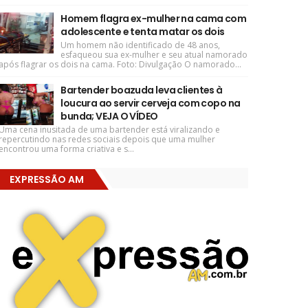
Homem flagra ex-mulher na cama com
adolescente e tenta matar os dois
Um homem não identificado de 48 anos,
esfaqueou sua ex-mulher e seu atual namorado
após flagrar os dois na cama. Foto: Divulgação O namorado...
Bartender boazuda leva clientes à
loucura ao servir cerveja com copo na
bunda; VEJA O VÍDEO
Uma cena inusitada de uma bartender está viralizando e
repercutindo nas redes sociais depois que uma mulher
encontrou uma forma criativa e s...
EXPRESSÃO AM