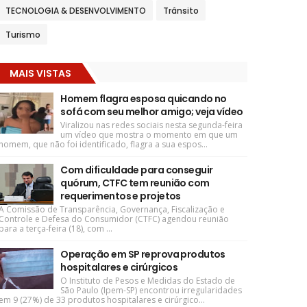
TECNOLOGIA & DESENVOLVIMENTO
Trânsito
Turismo
MAIS VISTAS
Homem flagra esposa quicando no
sofá com seu melhor amigo; veja vídeo
Viralizou nas redes sociais nesta segunda-feira
um vídeo que mostra o momento em que um
homem, que não foi identificado, flagra a sua espos...
Com dificuldade para conseguir
quórum, CTFC tem reunião com
requerimentos e projetos
A Comissão de Transparência, Governança, Fiscalização e
Controle e Defesa do Consumidor (CTFC) agendou reunião
para a terça-feira (18), com ...
Operação em SP reprova produtos
hospitalares e cirúrgicos
O Instituto de Pesos e Medidas do Estado de
São Paulo (Ipem-SP) encontrou irregularidades
em 9 (27%) de 33 produtos hospitalares e cirúrgico...