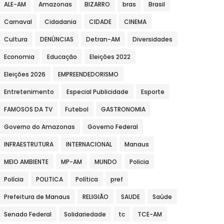
ALE-AM
Amazonas
BIZARRO
bras
Brasil
Carnaval
Cidadania
CIDADE
CINEMA
Cultura
DENÚNCIAS
Detran-AM
Diversidades
Economia
Educação
Eleições 2022
Eleições 2026
EMPREENDEDORISMO
Entretenimento
Especial Publicidade
Esporte
FAMOSOS DA TV
Futebol
GASTRONOMIA
Governo do Amazonas
Governo Federal
INFRAESTRUTURA
INTERNACIONAL
Manaus
MEIO AMBIENTE
MP-AM
MUNDO
Policia
Polícia
POLITICA
Política
pref
Prefeitura de Manaus
RELIGIÃO
SAUDE
Saúde
Senado Federal
Solidariedade
tc
TCE-AM