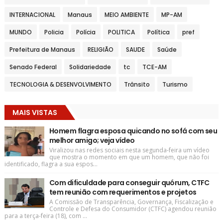
INTERNACIONAL
Manaus
MEIO AMBIENTE
MP-AM
MUNDO
Policia
Polícia
POLITICA
Política
pref
Prefeitura de Manaus
RELIGIÃO
SAUDE
Saúde
Senado Federal
Solidariedade
tc
TCE-AM
TECNOLOGIA & DESENVOLVIMENTO
Trânsito
Turismo
MAIS VISTAS
Homem flagra esposa quicando no sofá com seu
melhor amigo; veja vídeo
Viralizou nas redes sociais nesta segunda-feira um vídeo
que mostra o momento em que um homem, que não foi
identificado, flagra a sua espos...
Com dificuldade para conseguir quórum, CTFC
tem reunião com requerimentos e projetos
A Comissão de Transparência, Governança, Fiscalização e
Controle e Defesa do Consumidor (CTFC) agendou reunião
para a terça-feira (18), com ...