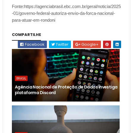
Fonte:https://agenciabrasil.ebc.com.br/geral/noticia/2025
-01/governo-federal-autoriza-envio-da-forca-nacional-
para-atuar-em-rondoni
COMPARTILHE
Facebook
Twitter
Google+
BRASIL
Agência Nacional de Proteção de Dados investiga
plataforma Discord