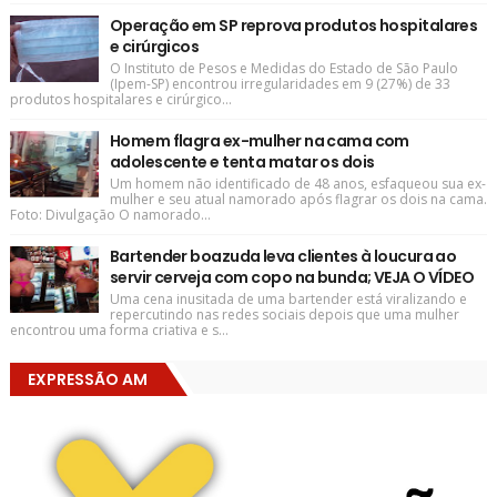
Operação em SP reprova produtos hospitalares
e cirúrgicos
O Instituto de Pesos e Medidas do Estado de São Paulo
(Ipem-SP) encontrou irregularidades em 9 (27%) de 33
produtos hospitalares e cirúrgico...
Homem flagra ex-mulher na cama com
adolescente e tenta matar os dois
Um homem não identificado de 48 anos, esfaqueou sua ex-
mulher e seu atual namorado após flagrar os dois na cama.
Foto: Divulgação O namorado...
Bartender boazuda leva clientes à loucura ao
servir cerveja com copo na bunda; VEJA O VÍDEO
Uma cena inusitada de uma bartender está viralizando e
repercutindo nas redes sociais depois que uma mulher
encontrou uma forma criativa e s...
EXPRESSÃO AM