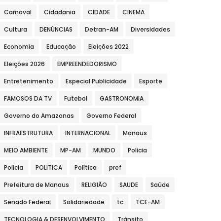
Carnaval
Cidadania
CIDADE
CINEMA
Cultura
DENÚNCIAS
Detran-AM
Diversidades
Economia
Educação
Eleições 2022
Eleições 2026
EMPREENDEDORISMO
Entretenimento
Especial Publicidade
Esporte
FAMOSOS DA TV
Futebol
GASTRONOMIA
Governo do Amazonas
Governo Federal
INFRAESTRUTURA
INTERNACIONAL
Manaus
MEIO AMBIENTE
MP-AM
MUNDO
Policia
Polícia
POLITICA
Política
pref
Prefeitura de Manaus
RELIGIÃO
SAUDE
Saúde
Senado Federal
Solidariedade
tc
TCE-AM
TECNOLOGIA & DESENVOLVIMENTO
Trânsito