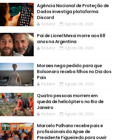
Agência Nacional de Proteção de
Dados investiga plataforma
Discord
Redator
Agosto 08, 2026
Pai de Lionel Messi morre aos 68
anos na Argentina
Redator
Agosto 08, 2026
Moraes nega pedido para que
Bolsonaro receba filhos no Dia dos
Pais
Redator
Agosto 08, 2026
Quatro pessoas morrem em
queda de helicóptero no Rio de
Janeiro
Redator
Agosto 08, 2026
Marcelo Palhano recebe pais e
profissionais da Apae de
Presidente Figueiredo para ouvir