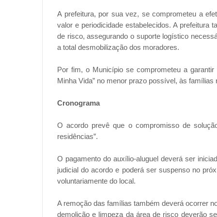
A prefeitura, por sua vez, se comprometeu a efe
valor e periodicidade estabelecidos. A prefeitur
de risco, assegurando o suporte logístico necessá
a total desmobilização dos moradores.
Por fim, o Município se comprometeu a garanti
Minha Vida” no menor prazo possível, às famílias
Cronograma
O acordo prevê que o compromisso de solução
residências”.
O pagamento do auxílio-aluguel deverá ser inici
judicial do acordo e poderá ser suspenso no pró
voluntariamente do local.
A remoção das famílias também deverá ocorrer no p
demolição e limpeza da área de risco deverão ser