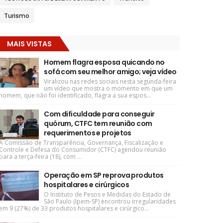
Turismo
MAIS VISTAS
Homem flagra esposa quicando no
sofá com seu melhor amigo; veja vídeo
Viralizou nas redes sociais nesta segunda-feira
um vídeo que mostra o momento em que um
homem, que não foi identificado, flagra a sua espos...
Com dificuldade para conseguir
quórum, CTFC tem reunião com
requerimentos e projetos
A Comissão de Transparência, Governança, Fiscalização e
Controle e Defesa do Consumidor (CTFC) agendou reunião
para a terça-feira (18), com ...
Operação em SP reprova produtos
hospitalares e cirúrgicos
O Instituto de Pesos e Medidas do Estado de
São Paulo (Ipem-SP) encontrou irregularidades
em 9 (27%) de 33 produtos hospitalares e cirúrgico...