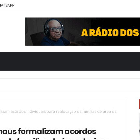
HATSAPP
izam acordos individuais para realocação de famílias de área de
anaus formalizam acordos