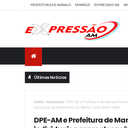
PREFEITURA DE MANAUS
FANPAGE
EXPRESSAO AM
W
Últimas Noticias
Home
/
Amazonas
/
DPE-AM e Prefeitura de Manaus formal
risco para apartamentos do ‘Minha Casa, Minha Vida’
DPE-AM e Prefeitura de M