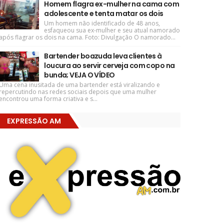
Homem flagra ex-mulher na cama com
adolescente e tenta matar os dois
Um homem não identificado de 48 anos,
esfaqueou sua ex-mulher e seu atual namorado
após flagrar os dois na cama. Foto: Divulgação O namorado...
Bartender boazuda leva clientes à
loucura ao servir cerveja com copo na
bunda; VEJA O VÍDEO
Uma cena inusitada de uma bartender está viralizando e
repercutindo nas redes sociais depois que uma mulher
encontrou uma forma criativa e s...
EXPRESSÃO AM