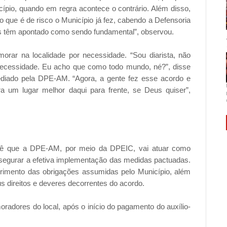
cípio, quando em regra acontece o contrário. Além disso,
 que é de risco o Município já fez, cabendo a Defensoria
as têm apontado como sendo fundamental”, observou.
rar na localidade por necessidade. “Sou diarista, não
necessidade. Eu acho que como todo mundo, né?”, disse
ediado pela DPE-AM. “Agora, a gente fez esse acordo e
a um lugar melhor daqui para frente, se Deus quiser”,
revê que a DPE-AM, por meio da DPEIC, vai atuar como
ssegurar a efetiva implementação das medidas pactuadas.
primento das obrigações assumidas pelo Município, além
us direitos e deveres decorrentes do acordo.
adores do local, após o início do pagamento do auxílio-