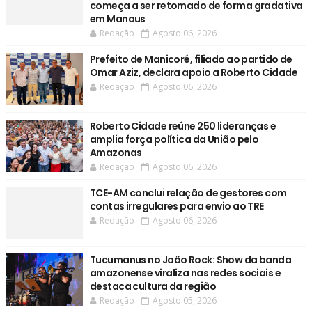
começa a ser retomado de forma gradativa
em Manaus
Redação
Agosto 06, 2026
Prefeito de Manicoré, filiado ao partido de
Omar Aziz, declara apoio a Roberto Cidade
Redação
Agosto 06, 2026
Roberto Cidade reúne 250 lideranças e
amplia força política da União pelo
Amazonas
Redação
Agosto 06, 2026
TCE-AM conclui relação de gestores com
contas irregulares para envio ao TRE
Redação
Agosto 06, 2026
Tucumanus no João Rock: Show da banda
amazonense viraliza nas redes sociais e
destaca cultura da região
Redação
Agosto 05, 2026