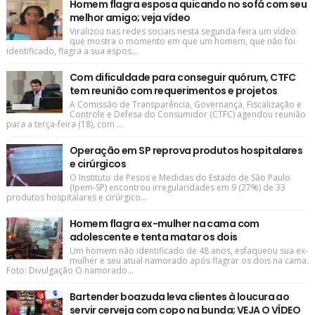
Homem flagra esposa quicando no sofá com seu
melhor amigo; veja vídeo
Viralizou nas redes sociais nesta segunda-feira um vídeo
que mostra o momento em que um homem, que não foi
identificado, flagra a sua espos...
Com dificuldade para conseguir quórum, CTFC
tem reunião com requerimentos e projetos
A Comissão de Transparência, Governança, Fiscalização e
Controle e Defesa do Consumidor (CTFC) agendou reunião
para a terça-feira (18), com ...
Operação em SP reprova produtos hospitalares
e cirúrgicos
O Instituto de Pesos e Medidas do Estado de São Paulo
(Ipem-SP) encontrou irregularidades em 9 (27%) de 33
produtos hospitalares e cirúrgico...
Homem flagra ex-mulher na cama com
adolescente e tenta matar os dois
Um homem não identificado de 48 anos, esfaqueou sua ex-
mulher e seu atual namorado após flagrar os dois na cama.
Foto: Divulgação O namorado...
Bartender boazuda leva clientes à loucura ao
servir cerveja com copo na bunda; VEJA O VÍDEO