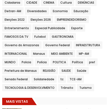
Cidadania
CIDADE
CINEMA
Cultura
DENÚNCIAS
Detran-AM
Diversidades
Economia
Educação
Eleições 2022
Eleições 2026
EMPREENDEDORISMO
Entretenimento
Especial Publicidade
Esporte
FAMOSOS DA TV
Futebol
GASTRONOMIA
Governo do Amazonas
Governo Federal
INFRAESTRUTURA
INTERNACIONAL
Manaus
MEIO AMBIENTE
MP-AM
MUNDO
Policia
Polícia
POLITICA
Política
pref
Prefeitura de Manaus
RELIGIÃO
SAUDE
Saúde
Senado Federal
Solidariedade
tc
TCE-AM
TECNOLOGIA & DESENVOLVIMENTO
Trânsito
Turismo
MAIS VISTAS