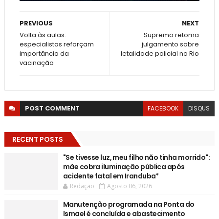
PREVIOUS
NEXT
Volta às aulas:
Supremo retoma
especialistas reforçam
julgamento sobre
importância da
letalidade policial no Rio
vacinação
POST
COMMENT
FACEBOOK
DISQUS
RECENT POSTS
"Se tivesse luz, meu filho não tinha morrido":
mãe cobra iluminação pública após
acidente fatal em Iranduba*
Redação
Agosto 06, 2026
Manutenção programada na Ponta do
Ismael é concluída e abastecimento