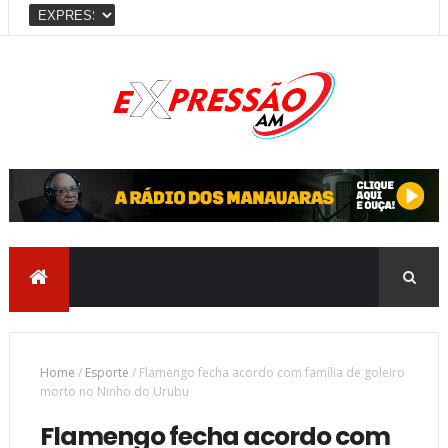
Home
/
Esporte
/
Flamengo fecha acordo com família de goleiro
morto no Ninho do Urubu
Flamengo fecha acordo com