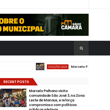
Marcelo Palhano visita com
ELEIÇÕES 2026
RECENT POSTS
Marcelo Palhano visita
comunidade São José 3, na Zona
Leste de Manaus, e reforça
compromisso com políticas
públicas efetivas