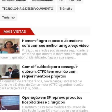
TECNOLOGIA & DESENVOLVIMENTO
Trânsito
Turismo
MAIS VISTAS
Homem flagra esposa quicando no
sofá com seu melhor amigo; veja vídeo
Viralizou nas redes sociais nesta segunda-feira
um vídeo que mostra o momento em que um
homem, que não foi identificado, flagra a sua espos...
Com dificuldade para conseguir
quórum, CTFC tem reunião com
requerimentos e projetos
A Comissão de Transparência, Governança, Fiscalização e
Controle e Defesa do Consumidor (CTFC) agendou reunião
para a terça-feira (18), com ...
Operação em SP reprova produtos
hospitalares e cirúrgicos
O Instituto de Pesos e Medidas do Estado de
São Paulo (Ipem-SP) encontrou irregularidades