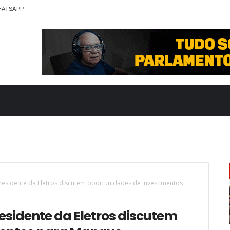
HATSAPP
presidente da Eletros discutem oportunidades de investimentos
residente da Eletros discutem