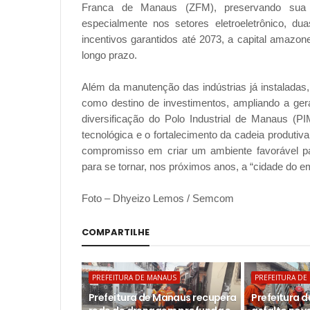
Franca de Manaus (ZFM), preservando sua c
especialmente nos setores eletroeletrônico, d
incentivos garantidos até 2073, a capital amazo
longo prazo.
Além da manutenção das indústrias já instalada
como destino de investimentos, ampliando a ge
diversificação do Polo Industrial de Manaus (
tecnológica e o fortalecimento da cadeia produtiv
compromisso em criar um ambiente favorável p
para se tornar, nos próximos anos, a “cidade do e
Foto – Dhyeizo Lemos / Semcom
COMPARTILHE
PREFEITURA DE MANAUS
PREFEITURA DE
Prefeitura de Manaus recupera
Prefeitura 