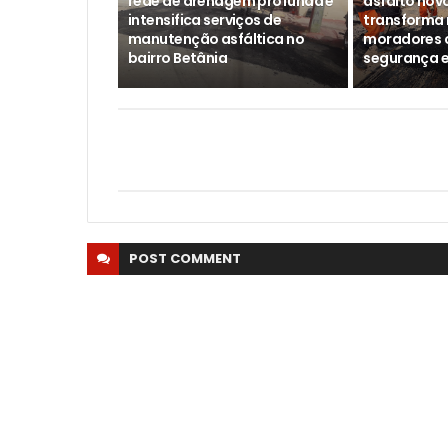
rede de drenagem profunda e
asfalto novo
intensifica serviços de
transforma 
manutenção asfáltica no
moradores 
bairro Betânia
segurança e
POST
COMMENT