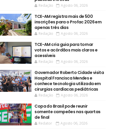
Redação
Agosto 06, 2026
TCE-AM registra mais de 500
inscrições para o Profac 2026 em
apenas três dias
Redação
Agosto 06, 2026
TCE-AM cria guia para tornar
votos e acórdãos mais claros e
acessíveis
Redação
Agosto 06, 2026
Governador Roberto Cidade visita
Hospital Francisca Mendes e
conhece tecnologia utilizada em
cirurgias cardíacas pediátricas
Redação
Agosto 06, 2026
Copa do Brasil pode reunir
somente campeões nas quartas
de final
Redator
Agosto 06, 2026