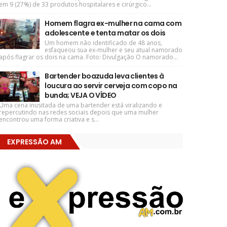
em 9 (27%) de 33 produtos hospitalares e cirúrgico...
Homem flagra ex-mulher na cama com
adolescente e tenta matar os dois
Um homem não identificado de 48 anos,
esfaqueou sua ex-mulher e seu atual namorado
após flagrar os dois na cama. Foto: Divulgação O namorado...
Bartender boazuda leva clientes à
loucura ao servir cerveja com copo na
bunda; VEJA O VÍDEO
Uma cena inusitada de uma bartender está viralizando e
repercutindo nas redes sociais depois que uma mulher
encontrou uma forma criativa e s...
EXPRESSÃO AM