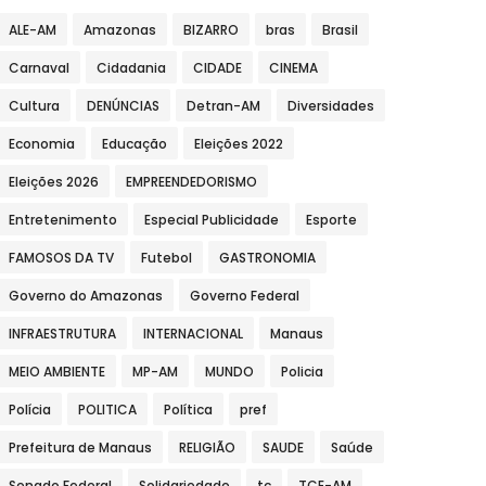
ALE-AM
Amazonas
BIZARRO
bras
Brasil
Carnaval
Cidadania
CIDADE
CINEMA
Cultura
DENÚNCIAS
Detran-AM
Diversidades
Economia
Educação
Eleições 2022
Eleições 2026
EMPREENDEDORISMO
Entretenimento
Especial Publicidade
Esporte
FAMOSOS DA TV
Futebol
GASTRONOMIA
Governo do Amazonas
Governo Federal
INFRAESTRUTURA
INTERNACIONAL
Manaus
MEIO AMBIENTE
MP-AM
MUNDO
Policia
Polícia
POLITICA
Política
pref
Prefeitura de Manaus
RELIGIÃO
SAUDE
Saúde
Senado Federal
Solidariedade
tc
TCE-AM