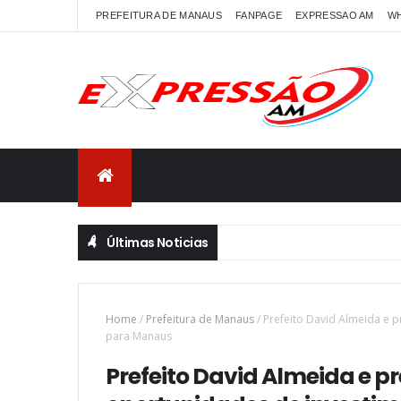
PREFEITURA DE MANAUS
FANPAGE
EXPRESSAO AM
W
Últimas Noticias
Home
/
Prefeitura de Manaus
/
Prefeito David Almeida e 
para Manaus
Prefeito David Almeida e p