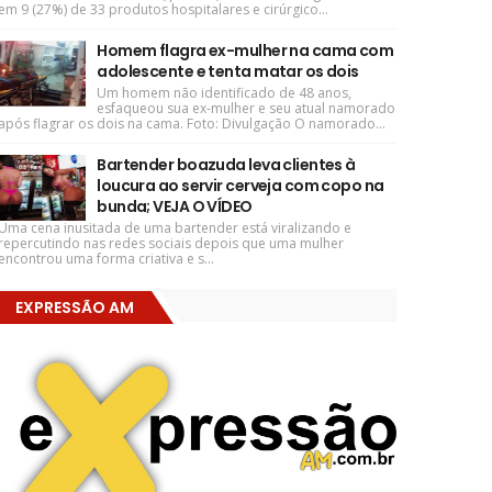
em 9 (27%) de 33 produtos hospitalares e cirúrgico...
Homem flagra ex-mulher na cama com
adolescente e tenta matar os dois
Um homem não identificado de 48 anos,
esfaqueou sua ex-mulher e seu atual namorado
após flagrar os dois na cama. Foto: Divulgação O namorado...
Bartender boazuda leva clientes à
loucura ao servir cerveja com copo na
bunda; VEJA O VÍDEO
Uma cena inusitada de uma bartender está viralizando e
repercutindo nas redes sociais depois que uma mulher
encontrou uma forma criativa e s...
EXPRESSÃO AM