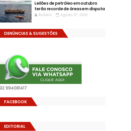
Leilões de petróleo em outubro
terão recorde de áreas em disputa
Redator
Agosto 07, 2026
DENÚNCIAS & SUGESTÕES
92 994081417
FACEBOOK
EDITORIAL