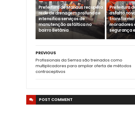
Prefeitura de Manaus recupera
Prefeitura 
rede de drenagem profunda e
asfalto novo
intensifica serviços de
transforma 
manutenção asfáltica no
moradores 
bairro Betânia
segurança e
PREVIOUS
Profissionais da Semsa são treinados como
multiplicadores para ampliar oferta de métodos
contraceptivos
POST
COMMENT