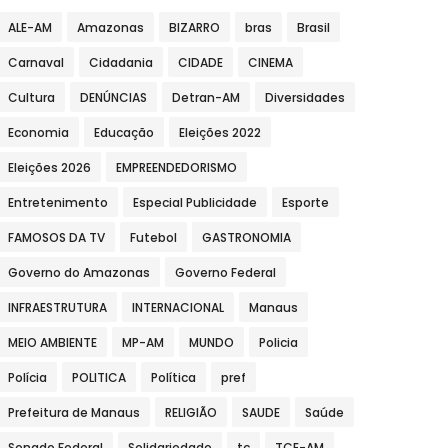
ALE-AM
Amazonas
BIZARRO
bras
Brasil
Carnaval
Cidadania
CIDADE
CINEMA
Cultura
DENÚNCIAS
Detran-AM
Diversidades
Economia
Educação
Eleições 2022
Eleições 2026
EMPREENDEDORISMO
Entretenimento
Especial Publicidade
Esporte
FAMOSOS DA TV
Futebol
GASTRONOMIA
Governo do Amazonas
Governo Federal
INFRAESTRUTURA
INTERNACIONAL
Manaus
MEIO AMBIENTE
MP-AM
MUNDO
Policia
Polícia
POLITICA
Política
pref
Prefeitura de Manaus
RELIGIÃO
SAUDE
Saúde
Senado Federal
Solidariedade
tc
TCE-AM