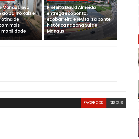
de Manaus leva
Prefeito David Almeida
 ao bairro Raiz e
entrega ecoponto,
rotina de
ecobarreira e revitaliza ponte
com mais
histórica na zona Sul de
 mobilidade
Manaus
FACEBOOK
DISQUS