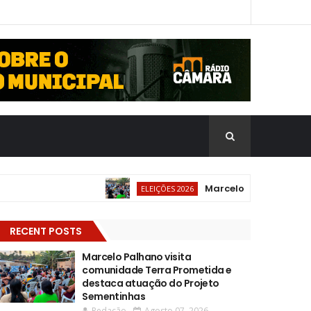
Marcelo Palhano visita co
ELEIÇÕES 2026
RECENT POSTS
Marcelo Palhano visita
comunidade Terra Prometida e
destaca atuação do Projeto
Sementinhas
Redação
Agosto 07, 2026