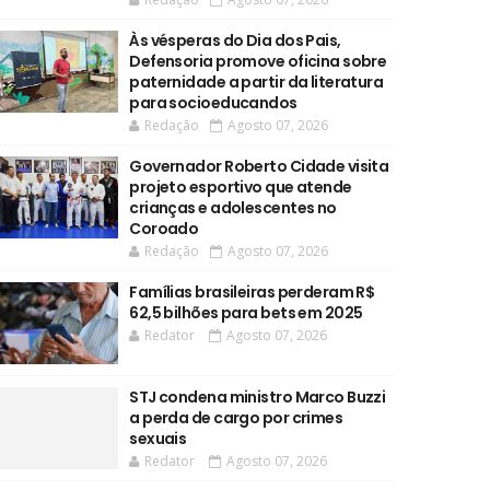
Às vésperas do Dia dos Pais,
Defensoria promove oficina sobre
paternidade a partir da literatura
para socioeducandos
Redação
Agosto 07, 2026
Governador Roberto Cidade visita
projeto esportivo que atende
crianças e adolescentes no
Coroado
Redação
Agosto 07, 2026
Famílias brasileiras perderam R$
62,5 bilhões para bets em 2025
Redator
Agosto 07, 2026
STJ condena ministro Marco Buzzi
a perda de cargo por crimes
sexuais
Redator
Agosto 07, 2026