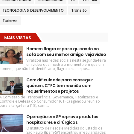
TECNOLOGIA & DESENVOLVIMENTO
Trânsito
Turismo
MAIS VISTAS
Homem flagra esposa quicando no
sofá com seu melhor amigo; veja vídeo
Viralizou nas redes sociais nesta segunda-feira
um vídeo que mostra o momento em que um
homem, que não foi identificado, flagra a sua espos...
Com dificuldade para conseguir
quórum, CTFC tem reunião com
requerimentos e projetos
A Comissão de Transparência, Governança, Fiscalização e
Controle e Defesa do Consumidor (CTFC) agendou reunião
para a terça-feira (18), com ...
Operação em SP reprova produtos
hospitalares e cirúrgicos
O Instituto de Pesos e Medidas do Estado de
São Paulo (Ipem-SP) encontrou irregularidades