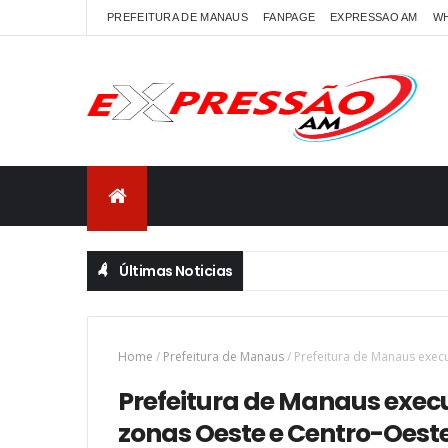
PREFEITURA DE MANAUS
FANPAGE
EXPRESSAO AM
W
Últimas Noticias
Home
/
Prefeitura de Manaus
/
Prefeitura de Manaus exec
Prefeitura de Manaus exec
zonas Oeste e Centro-Oeste