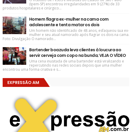
(Ipem-SP) encontrou irregularidades em 9 (27%) de 33
produtos hospitalares e cirúrgico...
Homem flagra ex-mulher na cama com
adolescente e tenta matar os dois
Um homem não identificado de 48 anos, esfaqueou sua ex-
mulher e seu atual namorado após flagrar os dois na cama.
Foto: Divulgação O namorado...
Bartender boazuda leva clientes à loucura ao
servir cerveja com copo na bunda; VEJA O VÍDEO
Uma cena inusitada de uma bartender está viralizando e
repercutindo nas redes sociais depois que uma mulher
encontrou uma forma criativa e s...
EXPRESSÃO AM