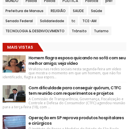
MUNDO
Policia
Polícia
POLITICA
Política
pref
Prefeitura de Manaus
RELIGIÃO
SAUDE
Saúde
Senado Federal
Solidariedade
tc
TCE-AM
TECNOLOGIA & DESENVOLVIMENTO
Trânsito
Turismo
MAIS VISTAS
Homem flagra esposa quicando no sofá com seu
melhor amigo; veja vídeo
Viralizou nas redes sociais nesta segunda-feira um vídeo
que mostra o momento em que um homem, que não foi
identificado, flagra a sua espos...
Com dificuldade para conseguir quórum, CTFC
tem reunião com requerimentos e projetos
A Comissão de Transparência, Governança, Fiscalização e
Controle e Defesa do Consumidor (CTFC) agendou reunião
para a terça-feira (18), com ...
Operação em SP reprova produtos hospitalares
e cirúrgicos
O Instituto de Pesos e Medidas do Estado de São Paulo