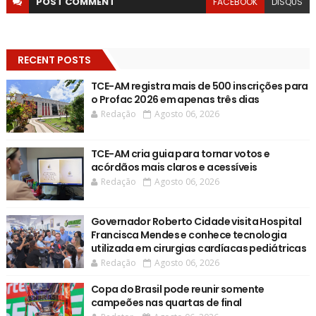
POST
COMMENT
FACEBOOK
DISQUS
RECENT POSTS
TCE-AM registra mais de 500 inscrições para
o Profac 2026 em apenas três dias
Redação
Agosto 06, 2026
TCE-AM cria guia para tornar votos e
acórdãos mais claros e acessíveis
Redação
Agosto 06, 2026
Governador Roberto Cidade visita Hospital
Francisca Mendes e conhece tecnologia
utilizada em cirurgias cardíacas pediátricas
Redação
Agosto 06, 2026
Copa do Brasil pode reunir somente
campeões nas quartas de final