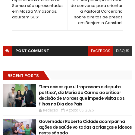
Semsa são apresentadas
de conversa para orientar
em Mostra ‘Amazonas,
a Pastoral Carcerária
aqui tem SUS’
sobre direitos de presos
em Benjamin Constant
POST
COMMENT
FACEBOOK
DISQUS
RECENT POSTS
‘Tem coisas que ultrapassam a disputa
politica’, diz Maria do Carmo ao criticar
decisão de Moraes que impede visita dos
filhos no Dia dos Pais
Redação
Agosto 08, 2026
Governador Roberto Cidade acompanha
ações de saúde voltadas a crianças e idosos
neste sábado