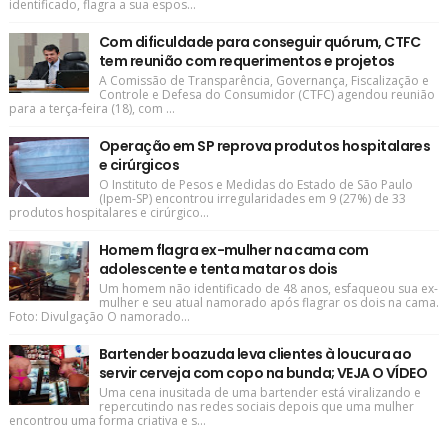
identificado, flagra a sua espos...
Com dificuldade para conseguir quórum, CTFC
tem reunião com requerimentos e projetos
A Comissão de Transparência, Governança, Fiscalização e
Controle e Defesa do Consumidor (CTFC) agendou reunião
para a terça-feira (18), com ...
Operação em SP reprova produtos hospitalares
e cirúrgicos
O Instituto de Pesos e Medidas do Estado de São Paulo
(Ipem-SP) encontrou irregularidades em 9 (27%) de 33
produtos hospitalares e cirúrgico...
Homem flagra ex-mulher na cama com
adolescente e tenta matar os dois
Um homem não identificado de 48 anos, esfaqueou sua ex-
mulher e seu atual namorado após flagrar os dois na cama.
Foto: Divulgação O namorado...
Bartender boazuda leva clientes à loucura ao
servir cerveja com copo na bunda; VEJA O VÍDEO
Uma cena inusitada de uma bartender está viralizando e
repercutindo nas redes sociais depois que uma mulher
encontrou uma forma criativa e s...