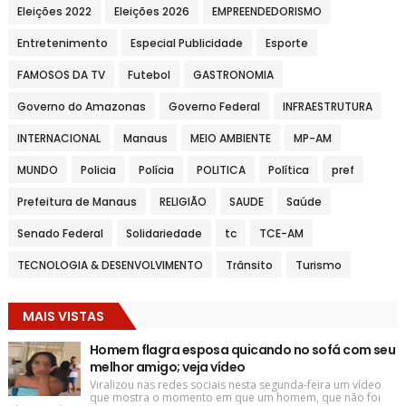
Eleições 2022
Eleições 2026
EMPREENDEDORISMO
Entretenimento
Especial Publicidade
Esporte
FAMOSOS DA TV
Futebol
GASTRONOMIA
Governo do Amazonas
Governo Federal
INFRAESTRUTURA
INTERNACIONAL
Manaus
MEIO AMBIENTE
MP-AM
MUNDO
Policia
Polícia
POLITICA
Política
pref
Prefeitura de Manaus
RELIGIÃO
SAUDE
Saúde
Senado Federal
Solidariedade
tc
TCE-AM
TECNOLOGIA & DESENVOLVIMENTO
Trânsito
Turismo
MAIS VISTAS
Homem flagra esposa quicando no sofá com seu
melhor amigo; veja vídeo
Viralizou nas redes sociais nesta segunda-feira um vídeo
que mostra o momento em que um homem, que não foi