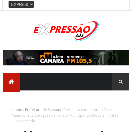
Home
/
Prefeitura de Manaus
/
Prefeitura comemora o Dia das
Mães com celebrações no Parque Municipal do Idoso e mirante
Lúcia Almeida