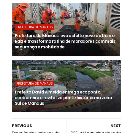
PREFEITURA DE MANAUS
Prefeitura de Manaus leva asfalto novo ao bairro
Raiz e transforma rotina de moradores com mais
segurança e mobilidade
PREFEITURA DE MANAUS
Prefeito David Almeida entrega ecoponto,
ecobarreira e revitaliza ponte histórica na zona
Sul de Manaus
PREVIOUS
NEXT
Experiências exitosas da
DPE-AM participa de roda