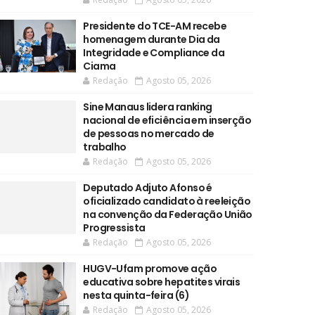
Presidente do TCE-AM recebe
homenagem durante Dia da
Integridade e Compliance da
Ciama
Redação
Agosto 05, 2026
Sine Manaus lidera ranking
nacional de eficiência em inserção
de pessoas no mercado de
trabalho
Redação
Agosto 05, 2026
Deputado Adjuto Afonso é
oficializado candidato à reeleição
na convenção da Federação União
Progressista
Redação
Agosto 05, 2026
HUGV-Ufam promove ação
educativa sobre hepatites virais
nesta quinta-feira (6)
Redação
Agosto 05, 2026