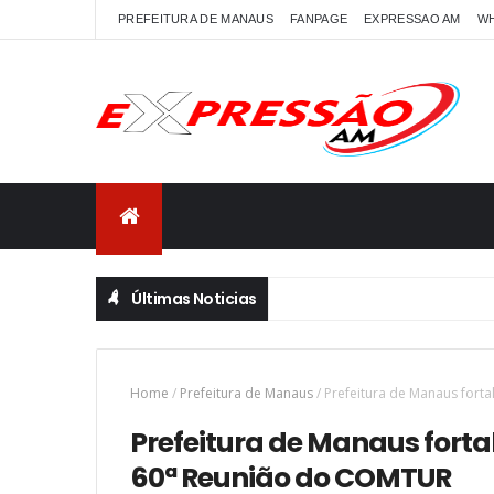
PREFEITURA DE MANAUS
FANPAGE
EXPRESSAO AM
W
Últimas Noticias
Home
/
Prefeitura de Manaus
/
Prefeitura de Manaus fort
Prefeitura de Manaus forta
60ª Reunião do COMTUR