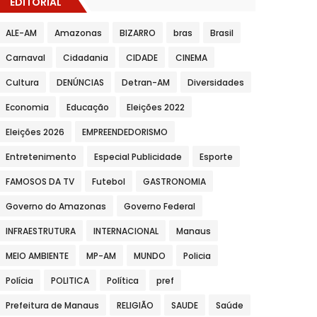
EDITORIAL
ALE-AM
Amazonas
BIZARRO
bras
Brasil
Carnaval
Cidadania
CIDADE
CINEMA
Cultura
DENÚNCIAS
Detran-AM
Diversidades
Economia
Educação
Eleições 2022
Eleições 2026
EMPREENDEDORISMO
Entretenimento
Especial Publicidade
Esporte
FAMOSOS DA TV
Futebol
GASTRONOMIA
Governo do Amazonas
Governo Federal
INFRAESTRUTURA
INTERNACIONAL
Manaus
MEIO AMBIENTE
MP-AM
MUNDO
Policia
Polícia
POLITICA
Política
pref
Prefeitura de Manaus
RELIGIÃO
SAUDE
Saúde