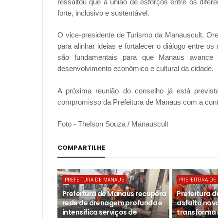
ressaltou que a união de esforços entre os difer
forte, inclusivo e sustentável.
O vice-presidente de Turismo da Manauscult, Ore
para alinhar ideias e fortalecer o diálogo entre
são fundamentais para que Manaus avance
desenvolvimento econômico e cultural da cidade.
A próxima reunião do conselho já está previs
compromisso da Prefeitura de Manaus com a continu
Foto - Thelson Souza / Manauscult
COMPARTILHE
PREFEITURA DE MANAUS
PREFEITURA DE
Prefeitura de Manaus recupera
Prefeitura 
rede de drenagem profunda e
asfalto novo
intensifica serviços de
transforma 