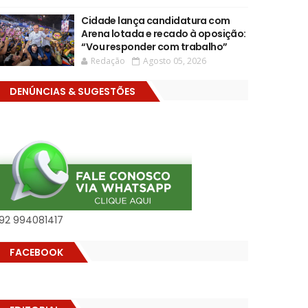
Cidade lança candidatura com
Arena lotada e recado à oposição:
“Vou responder com trabalho”
Redação
Agosto 05, 2026
DENÚNCIAS & SUGESTÕES
92 994081417
FACEBOOK