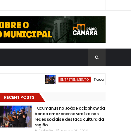
Tucumanus no João Rock
ENTRETENIMENTO
RECENT POSTS
Tucumanus no João Rock: Show da
banda amazonense viraliza nas
redes sociais e destaca cultura da
região
Redação
Agosto 05, 2026