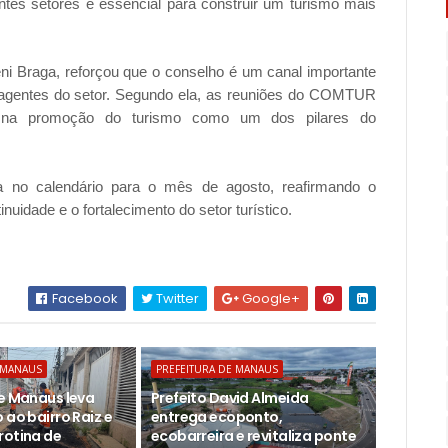
entes setores é essencial para construir um turismo mais
ni Braga, reforçou que o conselho é um canal importante
 os agentes do setor. Segundo ela, as reuniões do COMTUR
 na promoção do turismo como um dos pilares do
ta no calendário para o mês de agosto, reafirmando o
idade e o fortalecimento do setor turístico.
Facebook
Twitter
Google+
 MANAUS
PREFEITURA DE MANAUS
de Manaus leva
Prefeito David Almeida
 ao bairro Raiz e
entrega ecoponto,
rotina de
ecobarreira e revitaliza ponte