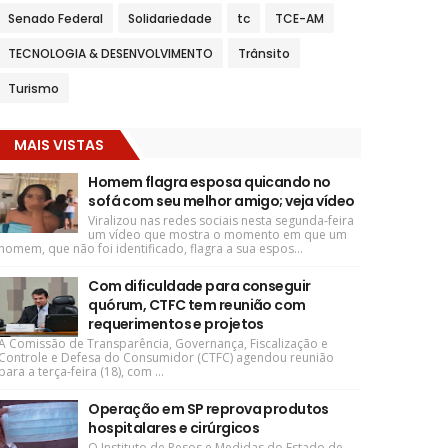
Senado Federal
Solidariedade
tc
TCE-AM
TECNOLOGIA & DESENVOLVIMENTO
Trânsito
Turismo
MAIS VISTAS
Homem flagra esposa quicando no
sofá com seu melhor amigo; veja vídeo
Viralizou nas redes sociais nesta segunda-feira
um vídeo que mostra o momento em que um
homem, que não foi identificado, flagra a sua espos...
Com dificuldade para conseguir
quórum, CTFC tem reunião com
requerimentos e projetos
A Comissão de Transparência, Governança, Fiscalização e
Controle e Defesa do Consumidor (CTFC) agendou reunião
para a terça-feira (18), com ...
Operação em SP reprova produtos
hospitalares e cirúrgicos
O Instituto de Pesos e Medidas do Estado de