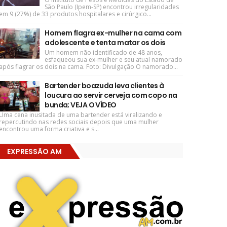
São Paulo (Ipem-SP) encontrou irregularidades
em 9 (27%) de 33 produtos hospitalares e cirúrgico...
Homem flagra ex-mulher na cama com
adolescente e tenta matar os dois
Um homem não identificado de 48 anos,
esfaqueou sua ex-mulher e seu atual namorado
após flagrar os dois na cama. Foto: Divulgação O namorado...
Bartender boazuda leva clientes à
loucura ao servir cerveja com copo na
bunda; VEJA O VÍDEO
Uma cena inusitada de uma bartender está viralizando e
repercutindo nas redes sociais depois que uma mulher
encontrou uma forma criativa e s...
EXPRESSÃO AM