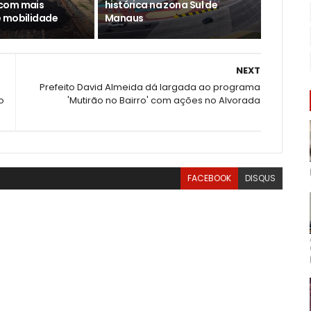
com mais
histórica na zona Sul de
 mobilidade
Manaus
NEXT
Prefeito David Almeida dá largada ao programa
o
'Mutirão no Bairro' com ações no Alvorada
FACEBOOK
DISQUS