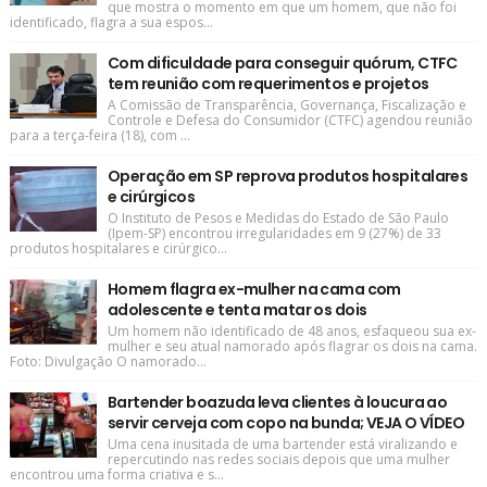
que mostra o momento em que um homem, que não foi
identificado, flagra a sua espos...
Com dificuldade para conseguir quórum, CTFC
tem reunião com requerimentos e projetos
A Comissão de Transparência, Governança, Fiscalização e
Controle e Defesa do Consumidor (CTFC) agendou reunião
para a terça-feira (18), com ...
Operação em SP reprova produtos hospitalares
e cirúrgicos
O Instituto de Pesos e Medidas do Estado de São Paulo
(Ipem-SP) encontrou irregularidades em 9 (27%) de 33
produtos hospitalares e cirúrgico...
Homem flagra ex-mulher na cama com
adolescente e tenta matar os dois
Um homem não identificado de 48 anos, esfaqueou sua ex-
mulher e seu atual namorado após flagrar os dois na cama.
Foto: Divulgação O namorado...
Bartender boazuda leva clientes à loucura ao
servir cerveja com copo na bunda; VEJA O VÍDEO
Uma cena inusitada de uma bartender está viralizando e
repercutindo nas redes sociais depois que uma mulher
encontrou uma forma criativa e s...