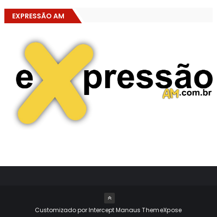
EXPRESSÃO AM
Customizado por Intercept Manaus
ThemeXpose