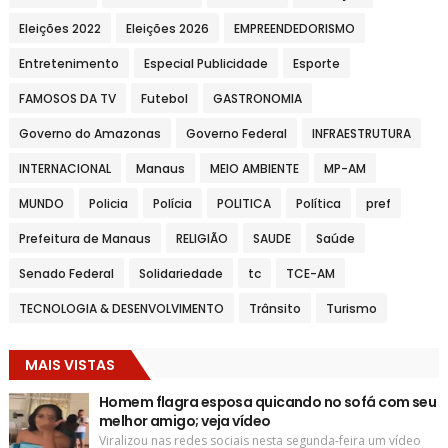
Eleições 2022
Eleições 2026
EMPREENDEDORISMO
Entretenimento
Especial Publicidade
Esporte
FAMOSOS DA TV
Futebol
GASTRONOMIA
Governo do Amazonas
Governo Federal
INFRAESTRUTURA
INTERNACIONAL
Manaus
MEIO AMBIENTE
MP-AM
MUNDO
Policia
Polícia
POLITICA
Política
pref
Prefeitura de Manaus
RELIGIÃO
SAUDE
Saúde
Senado Federal
Solidariedade
tc
TCE-AM
TECNOLOGIA & DESENVOLVIMENTO
Trânsito
Turismo
MAIS VISTAS
Homem flagra esposa quicando no sofá com seu
melhor amigo; veja vídeo
Viralizou nas redes sociais nesta segunda-feira um vídeo