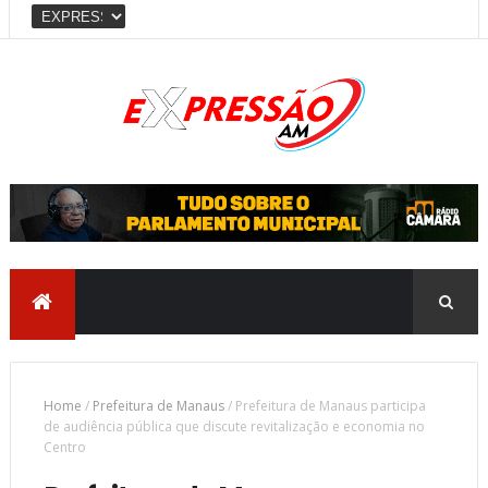
Home
/
Prefeitura de Manaus
/
Prefeitura de Manaus participa
de audiência pública que discute revitalização e economia no
Centro