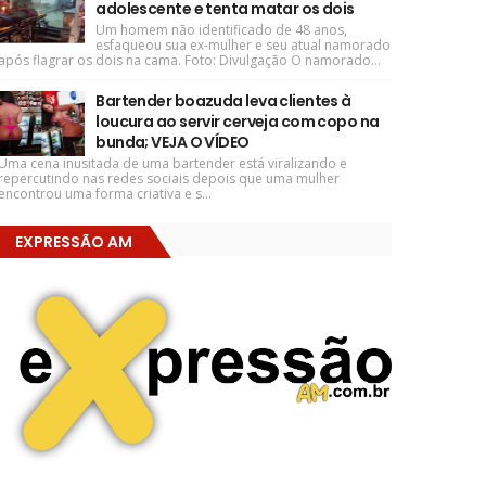
adolescente e tenta matar os dois
Um homem não identificado de 48 anos,
esfaqueou sua ex-mulher e seu atual namorado
após flagrar os dois na cama. Foto: Divulgação O namorado...
Bartender boazuda leva clientes à
loucura ao servir cerveja com copo na
bunda; VEJA O VÍDEO
Uma cena inusitada de uma bartender está viralizando e
repercutindo nas redes sociais depois que uma mulher
encontrou uma forma criativa e s...
EXPRESSÃO AM