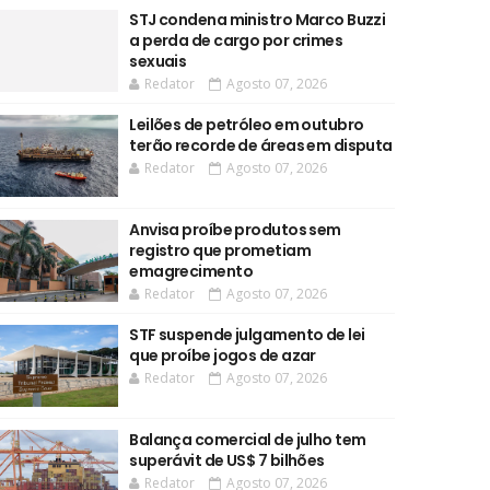
STJ condena ministro Marco Buzzi
a perda de cargo por crimes
sexuais
Redator
Agosto 07, 2026
Leilões de petróleo em outubro
terão recorde de áreas em disputa
Redator
Agosto 07, 2026
Anvisa proíbe produtos sem
registro que prometiam
emagrecimento
Redator
Agosto 07, 2026
STF suspende julgamento de lei
que proíbe jogos de azar
Redator
Agosto 07, 2026
Balança comercial de julho tem
superávit de US$ 7 bilhões
Redator
Agosto 07, 2026