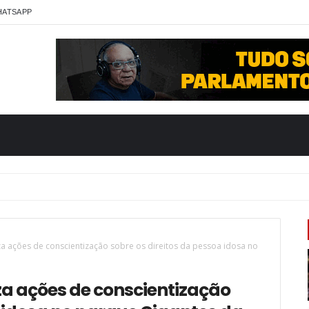
HATSAPP
za ações de conscientização sobre os direitos da pessoa idosa no
za ações de conscientização