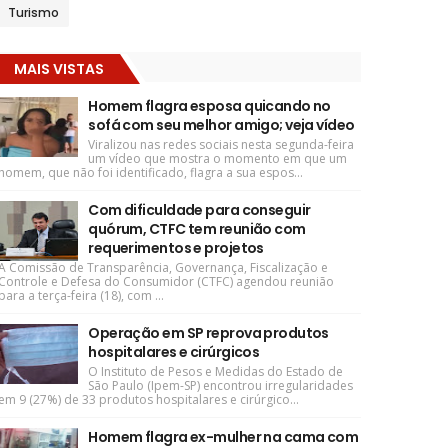
Turismo
MAIS VISTAS
Homem flagra esposa quicando no
sofá com seu melhor amigo; veja vídeo
Viralizou nas redes sociais nesta segunda-feira
um vídeo que mostra o momento em que um
homem, que não foi identificado, flagra a sua espos...
Com dificuldade para conseguir
quórum, CTFC tem reunião com
requerimentos e projetos
A Comissão de Transparência, Governança, Fiscalização e
Controle e Defesa do Consumidor (CTFC) agendou reunião
para a terça-feira (18), com ...
Operação em SP reprova produtos
hospitalares e cirúrgicos
O Instituto de Pesos e Medidas do Estado de
São Paulo (Ipem-SP) encontrou irregularidades
em 9 (27%) de 33 produtos hospitalares e cirúrgico...
Homem flagra ex-mulher na cama com