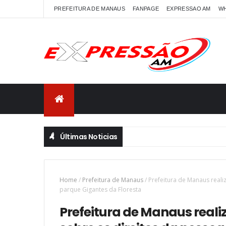
PREFEITURA DE MANAUS
FANPAGE
EXPRESSAO AM
W
Últimas Noticias
Home
/
Prefeitura de Manaus
/
Prefeitura de Manaus reali
parque Gigantes da Floresta
Prefeitura de Manaus reali