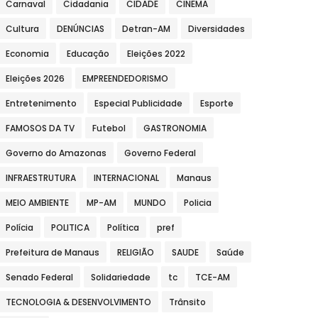
Carnaval
Cidadania
CIDADE
CINEMA
Cultura
DENÚNCIAS
Detran-AM
Diversidades
Economia
Educação
Eleições 2022
Eleições 2026
EMPREENDEDORISMO
Entretenimento
Especial Publicidade
Esporte
FAMOSOS DA TV
Futebol
GASTRONOMIA
Governo do Amazonas
Governo Federal
INFRAESTRUTURA
INTERNACIONAL
Manaus
MEIO AMBIENTE
MP-AM
MUNDO
Policia
Polícia
POLITICA
Política
pref
Prefeitura de Manaus
RELIGIÃO
SAUDE
Saúde
Senado Federal
Solidariedade
tc
TCE-AM
TECNOLOGIA & DESENVOLVIMENTO
Trânsito