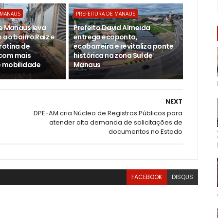
 MANAUS
PREFEITURA DE MANAUS
de Manaus leva
Prefeito David Almeida
 ao bairro Raiz e
entrega ecoponto,
rotina de
ecobarreira e revitaliza ponte
com mais
histórica na zona Sul de
 mobilidade
Manaus
NEXT
DPE-AM cria Núcleo de Registros Públicos para
atender alta demanda de solicitações de
documentos no Estado
FACEBOOK
DISQUS