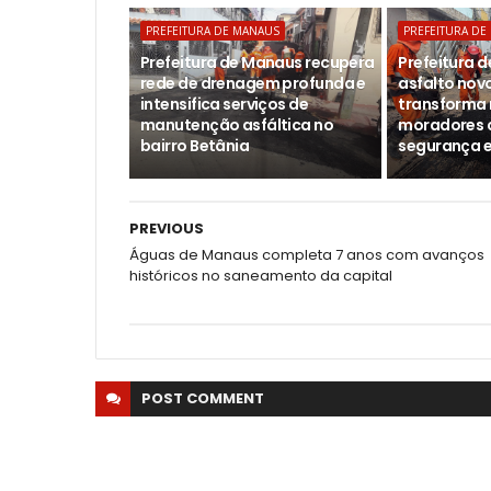
PREFEITURA DE MANAUS
PREFEITURA DE
Prefeitura de Manaus recupera
Prefeitura 
rede de drenagem profunda e
asfalto novo
intensifica serviços de
transforma 
manutenção asfáltica no
moradores 
bairro Betânia
segurança e
PREVIOUS
Águas de Manaus completa 7 anos com avanços
históricos no saneamento da capital
POST
COMMENT