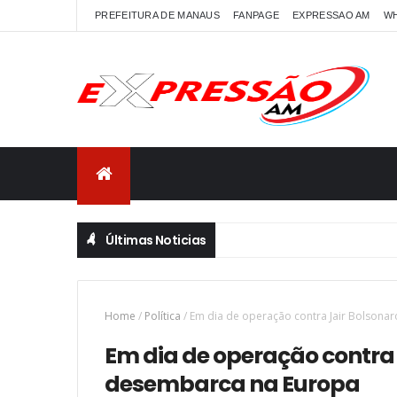
PREFEITURA DE MANAUS
FANPAGE
EXPRESSAO AM
W
Últimas Noticias
Home
/
Política
/
Em dia de operação contra Jair Bolsonar
Em dia de operação contra 
desembarca na Europa