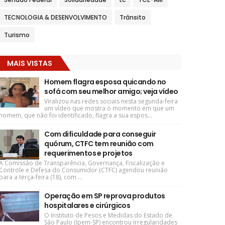
TECNOLOGIA & DESENVOLVIMENTO
Trânsito
Turismo
MAIS VISTAS
Homem flagra esposa quicando no
sofá com seu melhor amigo; veja vídeo
Viralizou nas redes sociais nesta segunda-feira
um vídeo que mostra o momento em que um
homem, que não foi identificado, flagra a sua espos...
Com dificuldade para conseguir
quórum, CTFC tem reunião com
requerimentos e projetos
A Comissão de Transparência, Governança, Fiscalização e
Controle e Defesa do Consumidor (CTFC) agendou reunião
para a terça-feira (18), com ...
Operação em SP reprova produtos
hospitalares e cirúrgicos
O Instituto de Pesos e Medidas do Estado de
São Paulo (Ipem-SP) encontrou irregularidades