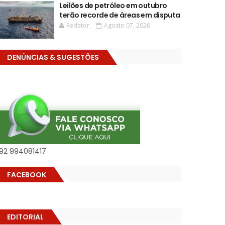
Leilões de petróleo em outubro
terão recorde de áreas em disputa
Redator
Agosto 07, 2026
DENÚNCIAS & SUGESTÕES
92 994081417
FACEBOOK
EDITORIAL