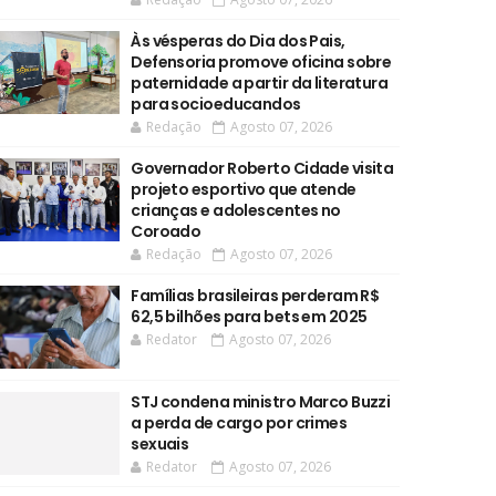
Às vésperas do Dia dos Pais,
Defensoria promove oficina sobre
paternidade a partir da literatura
para socioeducandos
Redação
Agosto 07, 2026
Governador Roberto Cidade visita
projeto esportivo que atende
crianças e adolescentes no
Coroado
Redação
Agosto 07, 2026
Famílias brasileiras perderam R$
62,5 bilhões para bets em 2025
Redator
Agosto 07, 2026
STJ condena ministro Marco Buzzi
a perda de cargo por crimes
sexuais
Redator
Agosto 07, 2026