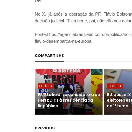
DF.
No X, já após a operação da PF, Flávio Bolson
decisão judicial. “Fica firme, pai, não vão nos calar
Fonte:https://agenciabrasil.ebc.com.br/politica/no
flavio-desembarca-na-europa
COMPARTILHE
POLÍTICA
POLÍTICA
PSTU oficializa candidatura de
RJ: quase 13
Hertz Dias à Presidência da
eleitores es
República
no 1º turno
PREVIOUS