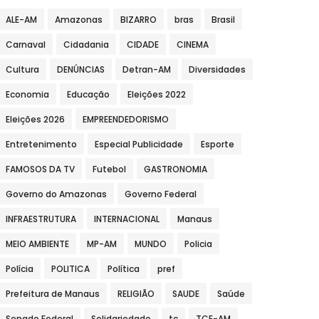
ALE-AM
Amazonas
BIZARRO
bras
Brasil
Carnaval
Cidadania
CIDADE
CINEMA
Cultura
DENÚNCIAS
Detran-AM
Diversidades
Economia
Educação
Eleições 2022
Eleições 2026
EMPREENDEDORISMO
Entretenimento
Especial Publicidade
Esporte
FAMOSOS DA TV
Futebol
GASTRONOMIA
Governo do Amazonas
Governo Federal
INFRAESTRUTURA
INTERNACIONAL
Manaus
MEIO AMBIENTE
MP-AM
MUNDO
Policia
Polícia
POLITICA
Política
pref
Prefeitura de Manaus
RELIGIÃO
SAUDE
Saúde
Senado Federal
Solidariedade
tc
TCE-AM