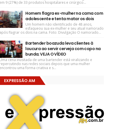
em 9 (27%) de 33 produtos hospitalares e cirúrgico...
Homem flagra ex-mulher na cama com
adolescente e tenta matar os dois
Um homem não identificado de 48 anos,
esfaqueou sua ex-mulher e seu atual namorado
após flagrar os dois na cama. Foto: Divulgação O namorado...
Bartender boazuda leva clientes à
loucura ao servir cerveja com copo na
bunda; VEJA O VÍDEO
Uma cena inusitada de uma bartender está viralizando e
repercutindo nas redes sociais depois que uma mulher
encontrou uma forma criativa e s...
EXPRESSÃO AM