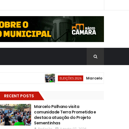
Marcelo Palhano visita c
ELEIÇÕES 2026
RECENT POSTS
Marcelo Palhano visita
comunidade Terra Prometida e
destaca atuação do Projeto
Sementinhas
Redação
Agosto 07, 2026