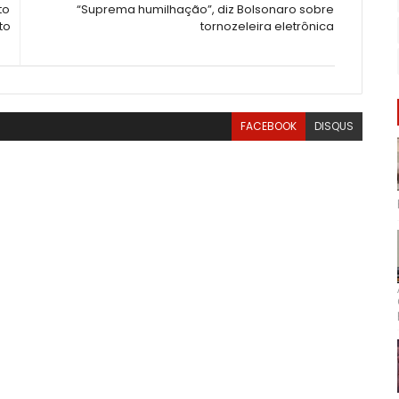
to
“Suprema humilhação”, diz Bolsonaro sobre
to
tornozeleira eletrônica
FACEBOOK
DISQUS