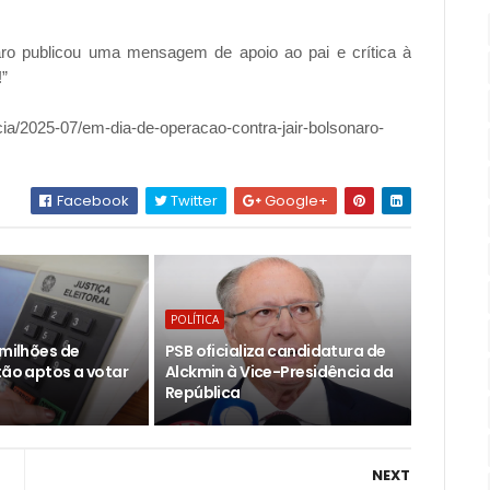
aro publicou uma mensagem de apoio ao pai e crítica à
!”
ticia/2025-07/em-dia-de-operacao-contra-jair-bolsonaro-
Facebook
Twitter
Google+
POLÍTICA
 milhões de
PSB oficializa candidatura de
tão aptos a votar
Alckmin à Vice-Presidência da
República
NEXT