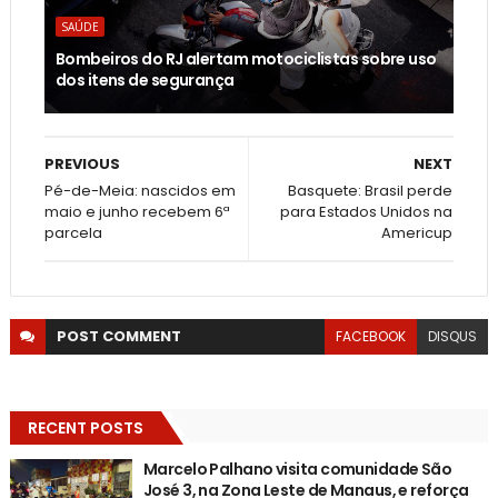
SAÚDE
Bombeiros do RJ alertam motociclistas sobre uso
dos itens de segurança
PREVIOUS
NEXT
Pé-de-Meia: nascidos em
Basquete: Brasil perde
maio e junho recebem 6ª
para Estados Unidos na
parcela
Americup
POST
COMMENT
FACEBOOK
DISQUS
RECENT POSTS
Marcelo Palhano visita comunidade São
José 3, na Zona Leste de Manaus, e reforça