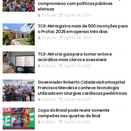
compromisso com políticas públicas
efetivas
Redação
Agosto 06, 2026
TCE-AM registra mais de 500 inscrições para
o Profac 2026 em apenas três dias
Redação
Agosto 06, 2026
TCE-AM cria guia para tornar votos e
acórdãos mais claros e acessíveis
Redação
Agosto 06, 2026
Governador Roberto Cidade visita Hospital
Francisca Mendes e conhece tecnologia
utilizada em cirurgias cardíacas pediátricas
Redação
Agosto 06, 2026
Copa do Brasil pode reunir somente
campeões nas quartas de final
Redator
Agosto 06, 2026