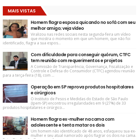
MAIS VISTAS
Homem flagra esposa quicando no sofá com seu
melhor amigo; veja vídeo
Viralizou nas redes sociais nesta segunda-feira um vídeo
que mostra o momento em que um homem, que não foi
identificado, flagra a sua espos...
Com dificuldade para conseguir quórum, CTFC
tem reunião com requerimentos e projetos
A Comissão de Transparência, Governança, Fiscalização e
Controle e Defesa do Consumidor (CTFC) agendou reunião
para a terça-feira (18), com ...
Operação em SP reprova produtos hospitalares
e cirúrgicos
O Instituto de Pesos e Medidas do Estado de São Paulo
(Ipem-SP) encontrou irregularidades em 9 (27%) de 33
produtos hospitalares e cirúrgico...
Homem flagra ex-mulher na cama com
adolescente e tenta matar os dois
Um homem não identificado de 48 anos, esfaqueou sua ex-
mulher e seu atual namorado após flagrar os dois na cama.