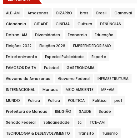
ALE-AM
Amazonas
BIZARRO
bras
Brasil
Carnaval
Cidadania
CIDADE
CINEMA
Cultura
DENÚNCIAS
Detran-AM
Diversidades
Economia
Educação
Eleições 2022
Eleições 2026
EMPREENDEDORISMO
Entretenimento
Especial Publicidade
Esporte
FAMOSOS DA TV
Futebol
GASTRONOMIA
Governo do Amazonas
Governo Federal
INFRAESTRUTURA
INTERNACIONAL
Manaus
MEIO AMBIENTE
MP-AM
MUNDO
Policia
Polícia
POLITICA
Política
pref
Prefeitura de Manaus
RELIGIÃO
SAUDE
Saúde
Senado Federal
Solidariedade
tc
TCE-AM
TECNOLOGIA & DESENVOLVIMENTO
Trânsito
Turismo