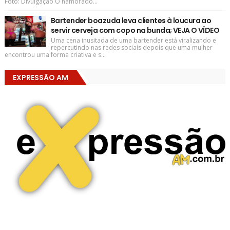
Foto: Divulgação O namorado...
Bartender boazuda leva clientes à loucura ao
servir cerveja com copo na bunda; VEJA O VÍDEO
Uma cena inusitada de uma bartender está viralizando e
repercutindo nas redes sociais depois que uma mulher
encontrou uma forma criativa e s...
EXPRESSÃO AM