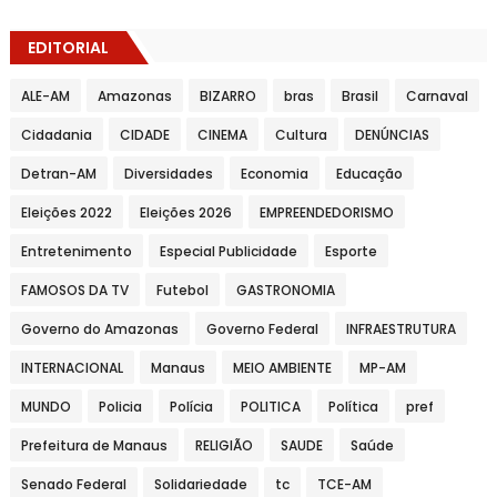
EDITORIAL
ALE-AM
Amazonas
BIZARRO
bras
Brasil
Carnaval
Cidadania
CIDADE
CINEMA
Cultura
DENÚNCIAS
Detran-AM
Diversidades
Economia
Educação
Eleições 2022
Eleições 2026
EMPREENDEDORISMO
Entretenimento
Especial Publicidade
Esporte
FAMOSOS DA TV
Futebol
GASTRONOMIA
Governo do Amazonas
Governo Federal
INFRAESTRUTURA
INTERNACIONAL
Manaus
MEIO AMBIENTE
MP-AM
MUNDO
Policia
Polícia
POLITICA
Política
pref
Prefeitura de Manaus
RELIGIÃO
SAUDE
Saúde
Senado Federal
Solidariedade
tc
TCE-AM