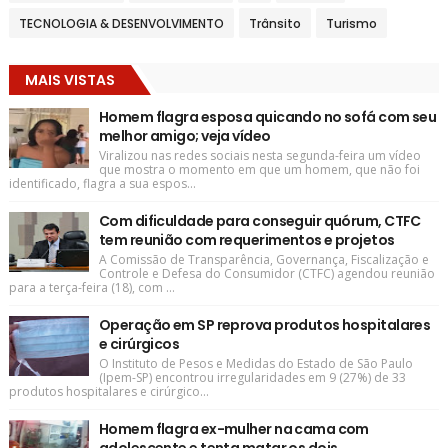
TECNOLOGIA & DESENVOLVIMENTO
Trânsito
Turismo
MAIS VISTAS
Homem flagra esposa quicando no sofá com seu
melhor amigo; veja vídeo
Viralizou nas redes sociais nesta segunda-feira um vídeo
que mostra o momento em que um homem, que não foi
identificado, flagra a sua espos...
Com dificuldade para conseguir quórum, CTFC
tem reunião com requerimentos e projetos
A Comissão de Transparência, Governança, Fiscalização e
Controle e Defesa do Consumidor (CTFC) agendou reunião
para a terça-feira (18), com ...
Operação em SP reprova produtos hospitalares
e cirúrgicos
O Instituto de Pesos e Medidas do Estado de São Paulo
(Ipem-SP) encontrou irregularidades em 9 (27%) de 33
produtos hospitalares e cirúrgico...
Homem flagra ex-mulher na cama com