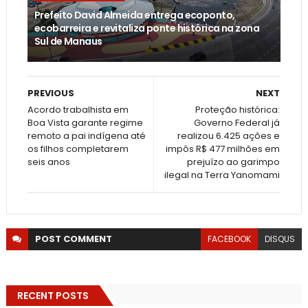
Prefeito David Almeida entrega ecoponto,
ecobarreira e revitaliza ponte histórica na zona
Sul de Manaus
PREVIOUS
NEXT
Acordo trabalhista em
Proteção histórica:
Boa Vista garante regime
Governo Federal já
remoto a pai indígena até
realizou 6.425 ações e
os filhos completarem
impôs R$ 477 milhões em
seis anos
prejuízo ao garimpo
ilegal na Terra Yanomami
POST
COMMENT
FACEBOOK
DISQUS
RECENT POSTS