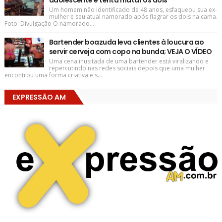
adolescente e tenta matar os dois
Um homem não identificado de 48 anos, esfaqueou sua ex-
mulher e seu atual namorado após flagrar os dois na cama.
Foto: Divulgação O namorado...
Bartender boazuda leva clientes à loucura ao
servir cerveja com copo na bunda; VEJA O VÍDEO
Uma cena inusitada de uma bartender está viralizando e
repercutindo nas redes sociais depois que uma mulher
encontrou uma forma criativa e s...
EXPRESSÃO AM