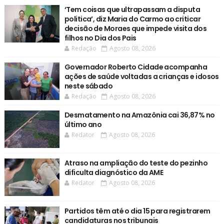
‘Tem coisas que ultrapassam a disputa
politica’, diz Maria do Carmo ao criticar
decisão de Moraes que impede visita dos
filhos no Dia dos Pais
Redação
Agosto 08, 2026
Governador Roberto Cidade acompanha
ações de saúde voltadas a crianças e idosos
neste sábado
Redação
Agosto 08, 2026
Desmatamento na Amazônia cai 36,87% no
último ano
Redator
Agosto 08, 2026
Atraso na ampliação do teste do pezinho
dificulta diagnóstico da AME
Redator
Agosto 08, 2026
Partidos têm até o dia 15 para registrarem
candidaturas nos tribunais