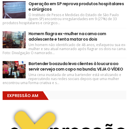
Operação em SP reprova produtos hospitalares
e cirúrgicos
O Instituto de Pesos e Medidas do Estado de São Paulo
(Ipem-SP) encontrou irregularidades em 9 (27%) de 33
produtos hospitalares e cirúrgico...
Homem flagra ex-mulher na cama com
adolescente e tenta matar os dois
Um homem não identificado de 48 anos, esfaqueou sua ex-
mulher e seu atual namorado após flagrar os dois na cama.
Foto: Divulgação O namorado...
Bartender boazuda leva clientes à loucura ao
servir cerveja com copo na bunda; VEJA O VÍDEO
Uma cena inusitada de uma bartender está viralizando e
repercutindo nas redes sociais depois que uma mulher
encontrou uma forma criativa e s...
EXPRESSÃO AM