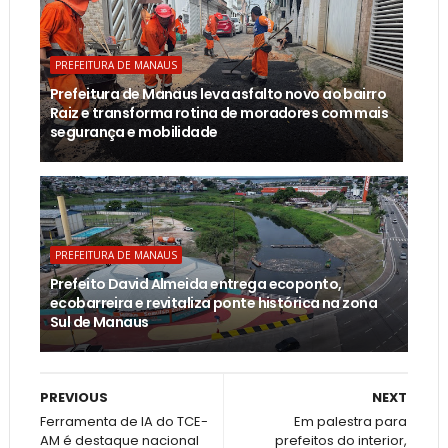
PREFEITURA DE MANAUS
Prefeitura de Manaus leva asfalto novo ao bairro
Raiz e transforma rotina de moradores com mais
segurança e mobilidade
PREFEITURA DE MANAUS
Prefeito David Almeida entrega ecoponto,
ecobarreira e revitaliza ponte histórica na zona
Sul de Manaus
PREVIOUS
NEXT
Ferramenta de IA do TCE-
Em palestra para
AM é destaque nacional
prefeitos do interior,