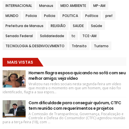
INTERNACIONAL
Manaus
MEIO AMBIENTE
MP-AM
MUNDO
Policia
Polícia
POLITICA
Política
pref
Prefeitura de Manaus
RELIGIÃO
SAUDE
Saúde
Senado Federal
Solidariedade
tc
TCE-AM
TECNOLOGIA & DESENVOLVIMENTO
Trânsito
Turismo
MAIS VISTAS
Homem flagra esposa quicando no sofá com seu
melhor amigo; veja vídeo
Viralizou nas redes sociais nesta segunda-feira um vídeo
que mostra o momento em que um homem, que não foi
identificado, flagra a sua espos...
Com dificuldade para conseguir quórum, CTFC
tem reunião com requerimentos e projetos
A Comissão de Transparência, Governança, Fiscalização e
Controle e Defesa do Consumidor (CTFC) agendou reunião
para a terça-feira (18), com ...