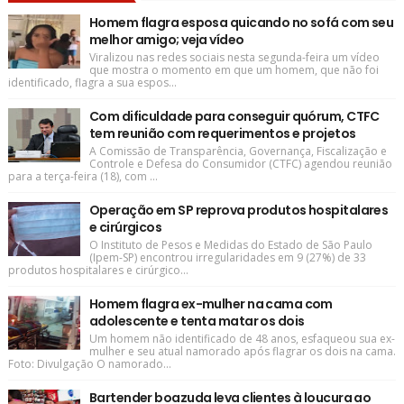
Homem flagra esposa quicando no sofá com seu
melhor amigo; veja vídeo
Viralizou nas redes sociais nesta segunda-feira um vídeo
que mostra o momento em que um homem, que não foi
identificado, flagra a sua espos...
Com dificuldade para conseguir quórum, CTFC
tem reunião com requerimentos e projetos
A Comissão de Transparência, Governança, Fiscalização e
Controle e Defesa do Consumidor (CTFC) agendou reunião
para a terça-feira (18), com ...
Operação em SP reprova produtos hospitalares
e cirúrgicos
O Instituto de Pesos e Medidas do Estado de São Paulo
(Ipem-SP) encontrou irregularidades em 9 (27%) de 33
produtos hospitalares e cirúrgico...
Homem flagra ex-mulher na cama com
adolescente e tenta matar os dois
Um homem não identificado de 48 anos, esfaqueou sua ex-
mulher e seu atual namorado após flagrar os dois na cama.
Foto: Divulgação O namorado...
Bartender boazuda leva clientes à loucura ao