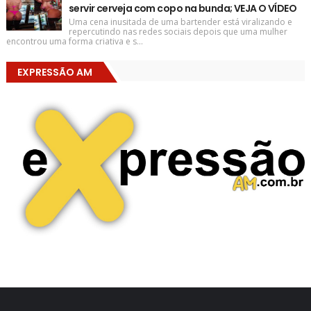
servir cerveja com copo na bunda; VEJA O VÍDEO
Uma cena inusitada de uma bartender está viralizando e
repercutindo nas redes sociais depois que uma mulher
encontrou uma forma criativa e s...
EXPRESSÃO AM