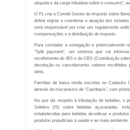
alíquota e da carga tributária sobre o consumo”, a
O PL cria o Comitê Gestor do Imposto sobre Ben
definir regras e coordenar a atuação dos estado
será responsável por criar um regulamento unifica
compensações e a distribuição do imposto.
Para combater a sonegação e potencialmente red
"Split payment", um sistema que vai inform
recolhimento do IBS e do CBS (Contribuição sobr
devolução ou cancelamento, valores recolhidos p
úteis.
Famílias de baixa renda inscritas no Cadastro
através do mecanismo de "Cashback", com priorid
No que diz respeito à tributação de bebidas, o 
Seletivo (IS) sobre bebidas açucaradas, ev
estabelecidas para bebidas alcoólicas e produto
produtos prejudiciais à saúde e ao meio ambiente.