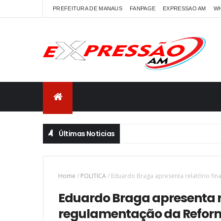
PREFEITURA DE MANAUS
FANPAGE
EXPRESSAO AM
W
Últimas Noticias
Anvisa proíbe produtos sem registro que prometia
SAÚDE
Home
/
POLITICA
/
Eduardo Braga apresenta relatório fin
Eduardo Braga apresenta re
regulamentação da Reform