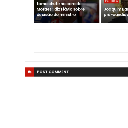
POLITICA
toma chute na cara de
Moraes’, diz Flávio sobre
Joaquim Bar
decisão do ministro
pré-candida
POST
COMMENT