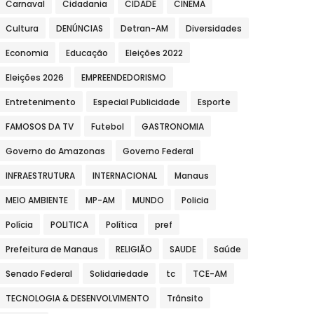
Carnaval
Cidadania
CIDADE
CINEMA
Cultura
DENÚNCIAS
Detran-AM
Diversidades
Economia
Educação
Eleições 2022
Eleições 2026
EMPREENDEDORISMO
Entretenimento
Especial Publicidade
Esporte
FAMOSOS DA TV
Futebol
GASTRONOMIA
Governo do Amazonas
Governo Federal
INFRAESTRUTURA
INTERNACIONAL
Manaus
MEIO AMBIENTE
MP-AM
MUNDO
Policia
Polícia
POLITICA
Política
pref
Prefeitura de Manaus
RELIGIÃO
SAUDE
Saúde
Senado Federal
Solidariedade
tc
TCE-AM
TECNOLOGIA & DESENVOLVIMENTO
Trânsito