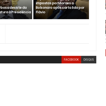
impostas por Moraes a
bosa desiste da
Bolsonaro após carta lida por
tura à Presidência
Flávio
FACEBOOK
DISQUS