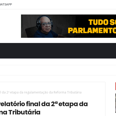
HATSAPP
m emagrecimento
al da 2ª etapa da regulamentação da Reforma Tributária
latório final da 2ª etapa da
a Tributária