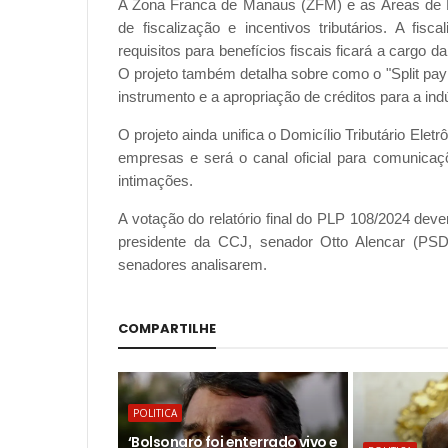
A Zona Franca de Manaus (ZFM) e as Áreas de L
de fiscalização e incentivos tributários. A fi
requisitos para benefícios fiscais ficará a cargo
O projeto também detalha sobre como o "Split pa
instrumento e a apropriação de créditos para a indú
O projeto ainda unifica o Domicílio Tributário Elet
empresas e será o canal oficial para comunicaçõ
intimações.
A votação do relatório final do PLP 108/2024 deve
presidente da CCJ, senador Otto Alencar (PS
senadores analisarem.
COMPARTILHE
POLITICA
‘Bolsonaro foi enterrado vivo e