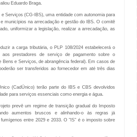
valiou Eduardo Braga.
s e Serviços (CG-IBS), uma entidade com autonomia para
s e municípios na arrecadação e gestão do IBS. O comitê
do, uniformizar a legislação, realizar a arrecadação, as
uzir a carga tributária, o PLP 108/2024 estabelecerá o
ar aos prestadores de serviço de pagamento sobre o
e Bens e Serviços, de abrangência federal). Em casos de
oderão ser transferidos ao fornecedor em até três dias
 Único (CadÚnico) terão parte do IBS e CBS devolvidos
ade para serviços essenciais como energia e água.
projeto prevê um regime de transição gradual do Imposto
itando aumentos bruscos e alinhando-o às regras já
s fumígenos entre 2029 e 2033. O "IS" é o imposto sobre