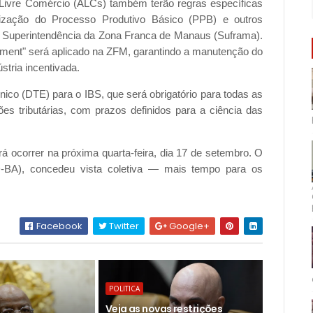
ivre Comércio (ALCs) também terão regras específicas
scalização do Processo Produtivo Básico (PPB) e outros
 da Superintendência da Zona Franca de Manaus (Suframa).
yment" será aplicado na ZFM, garantindo a manutenção do
stria incentivada.
rônico (DTE) para o IBS, que será obrigatório para todas as
es tributárias, com prazos definidos para a ciência das
rá ocorrer na próxima quarta-feira, dia 17 de setembro. O
D-BA), concedeu vista coletiva — mais tempo para os
Facebook
Twitter
Google+
POLITICA
Veja as novas restrições