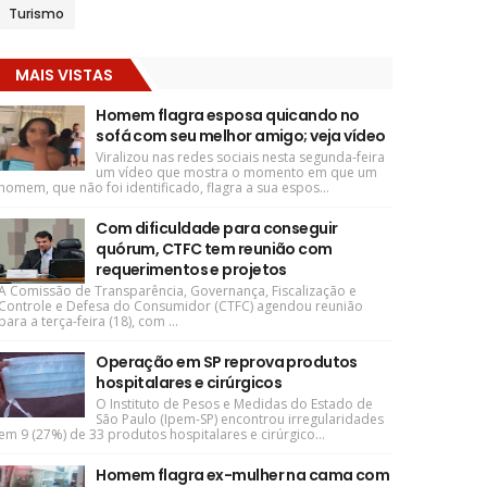
Turismo
MAIS VISTAS
Homem flagra esposa quicando no
sofá com seu melhor amigo; veja vídeo
Viralizou nas redes sociais nesta segunda-feira
um vídeo que mostra o momento em que um
homem, que não foi identificado, flagra a sua espos...
Com dificuldade para conseguir
quórum, CTFC tem reunião com
requerimentos e projetos
A Comissão de Transparência, Governança, Fiscalização e
Controle e Defesa do Consumidor (CTFC) agendou reunião
para a terça-feira (18), com ...
Operação em SP reprova produtos
hospitalares e cirúrgicos
O Instituto de Pesos e Medidas do Estado de
São Paulo (Ipem-SP) encontrou irregularidades
em 9 (27%) de 33 produtos hospitalares e cirúrgico...
Homem flagra ex-mulher na cama com