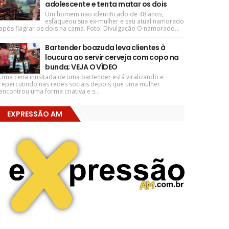
adolescente e tenta matar os dois
Um homem não identificado de 48 anos,
esfaqueou sua ex-mulher e seu atual namorado
após flagrar os dois na cama. Foto: Divulgação O namorado...
Bartender boazuda leva clientes à
loucura ao servir cerveja com copo na
bunda; VEJA O VÍDEO
Uma cena inusitada de uma bartender está viralizando e
repercutindo nas redes sociais depois que uma mulher
encontrou uma forma criativa e s...
EXPRESSÃO AM