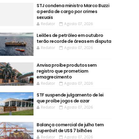
STJ condena ministro Marco Buzzi
a perda de cargo por crimes
sexuais
Redator
Agosto 07, 2026
Leilões de petróleo em outubro
terão recorde de áreas em disputa
Redator
Agosto 07, 2026
Anvisa proíbe produtos sem
registro que prometiam
emagrecimento
Redator
Agosto 07, 2026
STF suspende julgamento de lei
que proíbe jogos de azar
Redator
Agosto 07, 2026
Balança comercial de julho tem
superávit de US$ 7 bilhões
Redator
Agosto 07, 2026