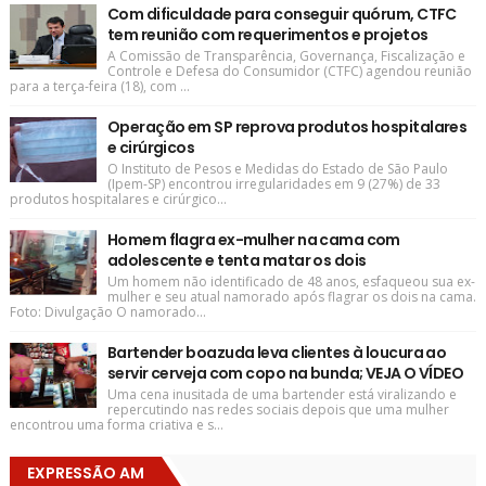
Com dificuldade para conseguir quórum, CTFC
tem reunião com requerimentos e projetos
A Comissão de Transparência, Governança, Fiscalização e
Controle e Defesa do Consumidor (CTFC) agendou reunião
para a terça-feira (18), com ...
Operação em SP reprova produtos hospitalares
e cirúrgicos
O Instituto de Pesos e Medidas do Estado de São Paulo
(Ipem-SP) encontrou irregularidades em 9 (27%) de 33
produtos hospitalares e cirúrgico...
Homem flagra ex-mulher na cama com
adolescente e tenta matar os dois
Um homem não identificado de 48 anos, esfaqueou sua ex-
mulher e seu atual namorado após flagrar os dois na cama.
Foto: Divulgação O namorado...
Bartender boazuda leva clientes à loucura ao
servir cerveja com copo na bunda; VEJA O VÍDEO
Uma cena inusitada de uma bartender está viralizando e
repercutindo nas redes sociais depois que uma mulher
encontrou uma forma criativa e s...
EXPRESSÃO AM