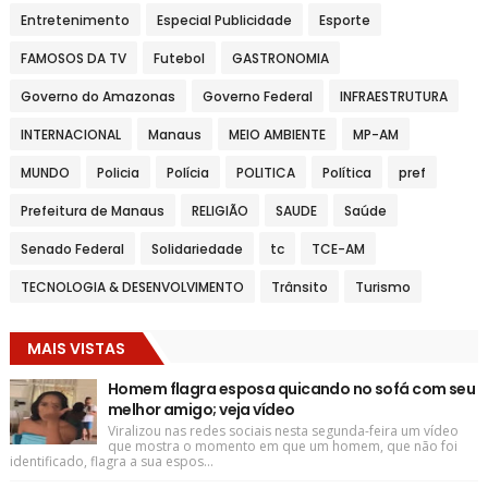
Entretenimento
Especial Publicidade
Esporte
FAMOSOS DA TV
Futebol
GASTRONOMIA
Governo do Amazonas
Governo Federal
INFRAESTRUTURA
INTERNACIONAL
Manaus
MEIO AMBIENTE
MP-AM
MUNDO
Policia
Polícia
POLITICA
Política
pref
Prefeitura de Manaus
RELIGIÃO
SAUDE
Saúde
Senado Federal
Solidariedade
tc
TCE-AM
TECNOLOGIA & DESENVOLVIMENTO
Trânsito
Turismo
MAIS VISTAS
Homem flagra esposa quicando no sofá com seu
melhor amigo; veja vídeo
Viralizou nas redes sociais nesta segunda-feira um vídeo
que mostra o momento em que um homem, que não foi
identificado, flagra a sua espos...