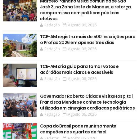
Marcelo Palhano visita comunidade São
José 3, na Zona Leste de Manaus, e reforça
compromisso com políticas públicas
efetivas
Redação
Agosto 06, 2026
TCE-AM registra mais de 500 inscrições para
o Profac 2026 em apenas três dias
Redação
Agosto 06, 2026
TCE-AM cria guia para tornar votos e
acórdãos mais claros e acessíveis
Redação
Agosto 06, 2026
Governador Roberto Cidade visita Hospital
Francisca Mendes e conhece tecnologia
utilizada em cirurgias cardíacas pediátricas
Redação
Agosto 06, 2026
Copa do Brasil pode reunir somente
campeões nas quartas de final
Redator
Agosto 06, 2026