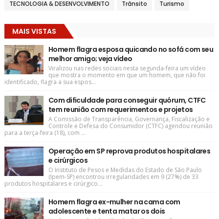
TECNOLOGIA & DESENVOLVIMENTO
Trânsito
Turismo
MAIS VISTAS
Homem flagra esposa quicando no sofá com seu
melhor amigo; veja vídeo
Viralizou nas redes sociais nesta segunda-feira um vídeo
que mostra o momento em que um homem, que não foi
identificado, flagra a sua espos...
Com dificuldade para conseguir quórum, CTFC
tem reunião com requerimentos e projetos
A Comissão de Transparência, Governança, Fiscalização e
Controle e Defesa do Consumidor (CTFC) agendou reunião
para a terça-feira (18), com ...
Operação em SP reprova produtos hospitalares
e cirúrgicos
O Instituto de Pesos e Medidas do Estado de São Paulo
(Ipem-SP) encontrou irregularidades em 9 (27%) de 33
produtos hospitalares e cirúrgico...
Homem flagra ex-mulher na cama com
adolescente e tenta matar os dois