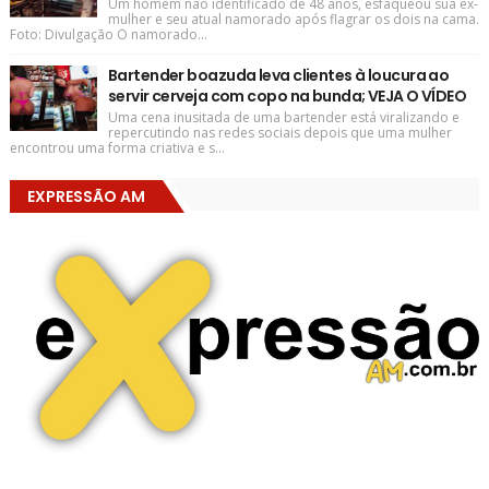
Um homem não identificado de 48 anos, esfaqueou sua ex-
mulher e seu atual namorado após flagrar os dois na cama.
Foto: Divulgação O namorado...
Bartender boazuda leva clientes à loucura ao
servir cerveja com copo na bunda; VEJA O VÍDEO
Uma cena inusitada de uma bartender está viralizando e
repercutindo nas redes sociais depois que uma mulher
encontrou uma forma criativa e s...
EXPRESSÃO AM