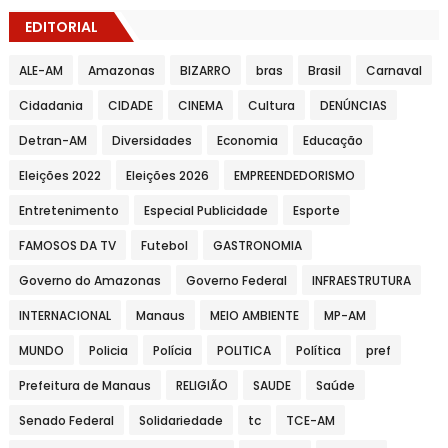
EDITORIAL
ALE-AM
Amazonas
BIZARRO
bras
Brasil
Carnaval
Cidadania
CIDADE
CINEMA
Cultura
DENÚNCIAS
Detran-AM
Diversidades
Economia
Educação
Eleições 2022
Eleições 2026
EMPREENDEDORISMO
Entretenimento
Especial Publicidade
Esporte
FAMOSOS DA TV
Futebol
GASTRONOMIA
Governo do Amazonas
Governo Federal
INFRAESTRUTURA
INTERNACIONAL
Manaus
MEIO AMBIENTE
MP-AM
MUNDO
Policia
Polícia
POLITICA
Política
pref
Prefeitura de Manaus
RELIGIÃO
SAUDE
Saúde
Senado Federal
Solidariedade
tc
TCE-AM