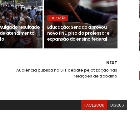
EDUCAÇÃO
ivulgado resultado
Educação: Senado aprovou
 de atendimento
novo PNE, piso do professor e
do
expansão do ensino federal
NEXT
a
Audiência pública no STF debate pejotização nas
relações de trabalho
FACEBOOK
DISQUS