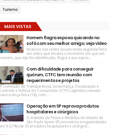
Turismo
MAIS VISTAS
Homem flagra esposa quicando no
sofá com seu melhor amigo; veja vídeo
Viralizou nas redes sociais nesta segunda-feira
um vídeo que mostra o momento em que um
homem, que não foi identificado, flagra a sua espos...
Com dificuldade para conseguir
quórum, CTFC tem reunião com
requerimentos e projetos
A Comissão de Transparência, Governança, Fiscalização e
Controle e Defesa do Consumidor (CTFC) agendou reunião
para a terça-feira (18), com ...
Operação em SP reprova produtos
hospitalares e cirúrgicos
O Instituto de Pesos e Medidas do Estado de
São Paulo (Ipem-SP) encontrou irregularidades
em 9 (27%) de 33 produtos hospitalares e cirúrgico...