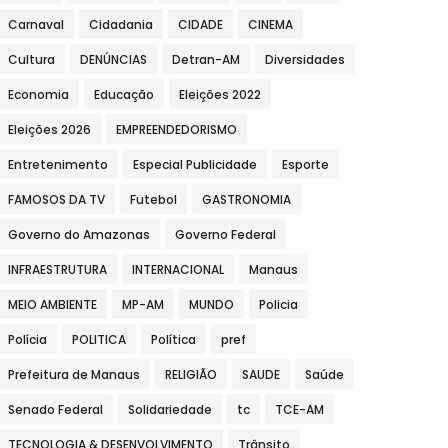
Carnaval
Cidadania
CIDADE
CINEMA
Cultura
DENÚNCIAS
Detran-AM
Diversidades
Economia
Educação
Eleições 2022
Eleições 2026
EMPREENDEDORISMO
Entretenimento
Especial Publicidade
Esporte
FAMOSOS DA TV
Futebol
GASTRONOMIA
Governo do Amazonas
Governo Federal
INFRAESTRUTURA
INTERNACIONAL
Manaus
MEIO AMBIENTE
MP-AM
MUNDO
Policia
Polícia
POLITICA
Política
pref
Prefeitura de Manaus
RELIGIÃO
SAUDE
Saúde
Senado Federal
Solidariedade
tc
TCE-AM
TECNOLOGIA & DESENVOLVIMENTO
Trânsito