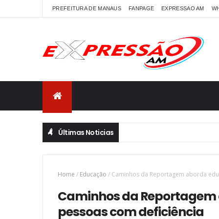
PREFEITURA DE MANAUS
FANPAGE
EXPRESSAO AM
W
Últimas Noticias
Home
/
Educação
/
Caminhos da Reportagem aborda educ
Caminhos da Reportagem 
pessoas com deficiência