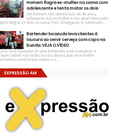
Homem flagra ex-mulher na cama com
adolescente e tenta matar os dois
Um homem não identificado de 48 anos,
esfaqueou sua ex-mulher e seu atual namorado
após flagrar os dois na cama. Foto: Divulgação O namorado...
Bartender boazuda leva clientes à
loucura ao servir cerveja com copo na
bunda; VEJA O VÍDEO
Uma cena inusitada de uma bartender está viralizando e
repercutindo nas redes sociais depois que uma mulher
encontrou uma forma criativa e s...
EXPRESSÃO AM