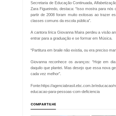
Secretaria de Educação Continuada, Alfabetizaçã
Zara Figueiredo, destaca: “Isso mostra para nós
partir de 2008 foram muito exitosas ao trazer e
classes comuns da escola pública”.
A cantora lírica Giovanna Maira perdeu a visão a
entrar para a graduação e se formar em Música.
“Partitura em braile não existia, ou era preciso m
Giovanna reconhece os avanços: “Hoje em dia 
daquilo que plantei. Mas desejo que essa nova ger
cada vez melhor”.
Fonte:https://agenciabrasil.ebc.com.br/educacao/
educacao-para-pessoas-com-deficiencia
COMPARTILHE