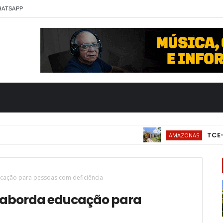
HATSAPP
TCE-AM re
AMAZONAS
ação para pessoas com deficiência
aborda educação para