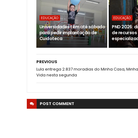
EDUCAÇÃO
EDUCAÇÃO
Universidades têm até sábado
PND 2026: d
para pedir implantação de
de recursos
Cuidoteca
especializa
PREVIOUS
Lula entrega 2.837 moradias do Minha Casa, Minh
Vida nesta segunda
POST
COMMENT