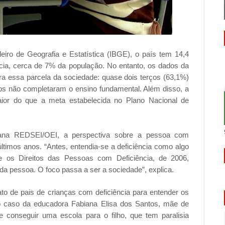
eiro de Geografia e Estatística (IBGE), o país tem 14,4
ncia, cerca de 7% da população. No entanto, os dados da
a essa parcela da sociedade: quase dois terços (63,1%)
s não completaram o ensino fundamental. Além disso, a
aior do que a meta estabelecida no Plano Nacional de
cana REDSEI/OEI, a perspectiva sobre a pessoa com
ltimos anos. “Antes, entendia-se a deficiência como algo
re os Direitos das Pessoas com Deficiência, de 2006,
 da pessoa. O foco passa a ser a sociedade”, explica.
 de pais de crianças com deficiência para entender os
 o caso da educadora Fabiana Elisa dos Santos, mãe de
e conseguir uma escola para o filho, que tem paralisia