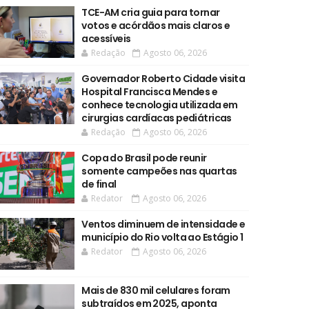
TCE-AM cria guia para tornar
votos e acórdãos mais claros e
acessíveis
Redação
Agosto 06, 2026
Governador Roberto Cidade visita
Hospital Francisca Mendes e
conhece tecnologia utilizada em
cirurgias cardíacas pediátricas
Redação
Agosto 06, 2026
Copa do Brasil pode reunir
somente campeões nas quartas
de final
Redator
Agosto 06, 2026
Ventos diminuem de intensidade e
município do Rio volta ao Estágio 1
Redator
Agosto 06, 2026
Mais de 830 mil celulares foram
subtraídos em 2025, aponta