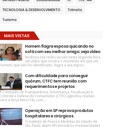
TECNOLOGIA & DESENVOLVIMENTO
Trânsito
Turismo
MAIS VISTAS
Homem flagra esposa quicando no
sofá com seu melhor amigo; veja vídeo
Viralizou nas redes sociais nesta segunda-feira
um vídeo que mostra o momento em que um
homem, que não foi identificado, flagra a sua espos...
Com dificuldade para conseguir
quórum, CTFC tem reunião com
requerimentos e projetos
A Comissão de Transparência, Governança, Fiscalização e
Controle e Defesa do Consumidor (CTFC) agendou reunião
para a terça-feira (18), com ...
Operação em SP reprova produtos
hospitalares e cirúrgicos
O Instituto de Pesos e Medidas do Estado de
São Paulo (Ipem-SP) encontrou irregularidades