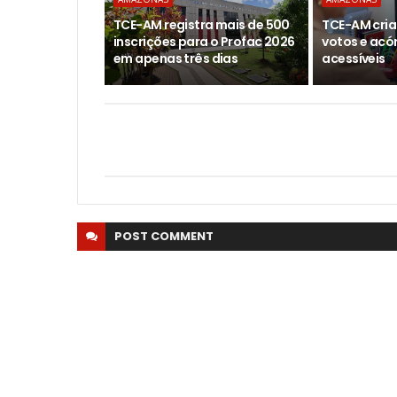
TCE-AM registra mais de 500
TCE-AM cria
inscrições para o Profac 2026
votos e acó
em apenas três dias
acessíveis
POST
COMMENT