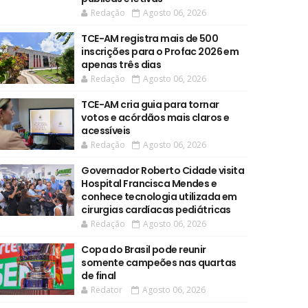
Redação
Agosto 06, 2026
TCE-AM registra mais de 500
inscrições para o Profac 2026 em
apenas três dias
Redação
Agosto 06, 2026
TCE-AM cria guia para tornar
votos e acórdãos mais claros e
acessíveis
Redação
Agosto 06, 2026
Governador Roberto Cidade visita
Hospital Francisca Mendes e
conhece tecnologia utilizada em
cirurgias cardíacas pediátricas
Redação
Agosto 06, 2026
Copa do Brasil pode reunir
somente campeões nas quartas
de final
Redator
Agosto 06, 2026