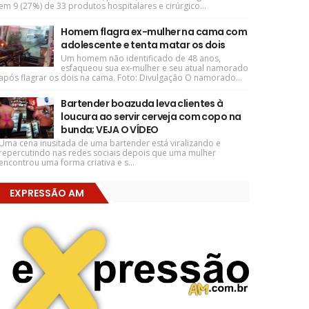
em 9 (27%) de 33 produtos hospitalares e cirúrgico...
Homem flagra ex-mulher na cama com
adolescente e tenta matar os dois
Um homem não identificado de 48 anos,
esfaqueou sua ex-mulher e seu atual namorado
após flagrar os dois na cama. Foto: Divulgação O namorado...
Bartender boazuda leva clientes à
loucura ao servir cerveja com copo na
bunda; VEJA O VÍDEO
Uma cena inusitada de uma bartender está viralizando e
repercutindo nas redes sociais depois que uma mulher
encontrou uma forma criativa e s...
EXPRESSÃO AM