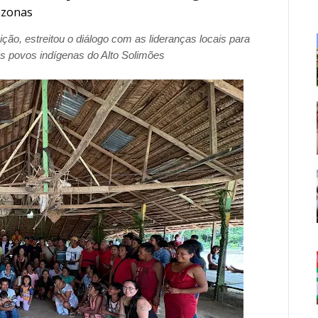
zonas
uição, estreitou o diálogo com as lideranças locais para
os povos indígenas do Alto Solimões