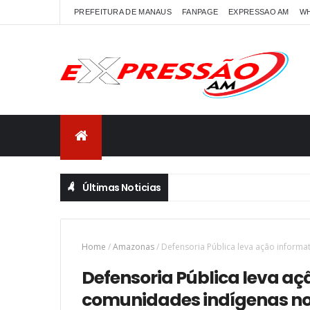
PREFEITURA DE MANAUS
FANPAGE
EXPRESSAO AM
W
Últimas Noticias
Home
/
Amazonas
/
Defensoria Pública leva ação informa
Defensoria Pública leva aç
comunidades indígenas no