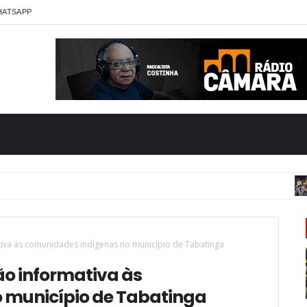
HATSAPP
E
tiva às comunidades indígenas no município de Tabatinga
ão informativa às
 município de Tabatinga