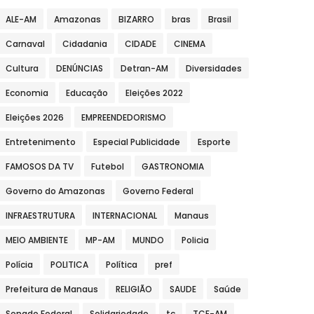
ALE-AM
Amazonas
BIZARRO
bras
Brasil
Carnaval
Cidadania
CIDADE
CINEMA
Cultura
DENÚNCIAS
Detran-AM
Diversidades
Economia
Educação
Eleições 2022
Eleições 2026
EMPREENDEDORISMO
Entretenimento
Especial Publicidade
Esporte
FAMOSOS DA TV
Futebol
GASTRONOMIA
Governo do Amazonas
Governo Federal
INFRAESTRUTURA
INTERNACIONAL
Manaus
MEIO AMBIENTE
MP-AM
MUNDO
Policia
Polícia
POLITICA
Política
pref
Prefeitura de Manaus
RELIGIÃO
SAUDE
Saúde
Senado Federal
Solidariedade
tc
TCE-AM