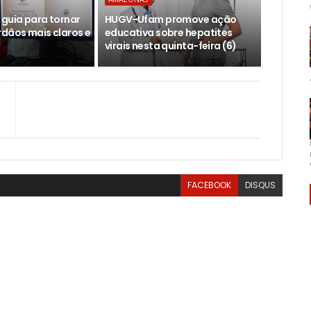
 guia para tornar
HUGV-Ufam promove ação
rdãos mais claros e
educativa sobre hepatites
virais nesta quinta-feira (6)
FACEBOOK
DISQUS