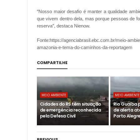
“Nosso maior desafio é manter a qualidade ambie
que vivem dentro dela, mas porque pessoas de f
reserva”, destaca Nienow.
Fonte:https://agenciabrasil.ebc.com.br/meio-ambie
amazonia-e-tema-do-caminhos-da-reportagem
COMPARTILHE
MEIO AMBIENTE
MEIO AMBIENTE
Cidades do RS têm situação
Rio Guaíba 
de emergência reconhecida
de alerta at
pela Defesa Civil
Porto Alegr
PREVIOUS