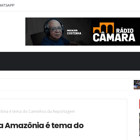
HATSAPP
azônia é tema do Caminhos da Reportagem
na Amazônia é tema do