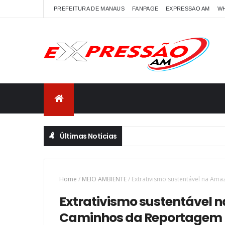
PREFEITURA DE MANAUS
FANPAGE
EXPRESSAO AM
W
Últimas Noticias
Home
/
MEIO AMBIENTE
/
Extrativismo sustentável na Am
Extrativismo sustentável 
Caminhos da Reportagem