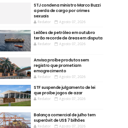
STJ condena ministro Marco Buzzi
a perda de cargo por crimes
sexuais
Redator
Agosto 07, 2026
Leilões de petróleo em outubro
terão recorde de áreas em disputa
Redator
Agosto 07, 2026
Anvisa proíbe produtos sem
registro que prometiam
emagrecimento
Redator
Agosto 07, 2026
STF suspende julgamento de lei
que proíbe jogos de azar
Redator
Agosto 07, 2026
Balança comercial de julho tem
superávit de US$ 7 bilhões
Redator
Agosto 07, 2026