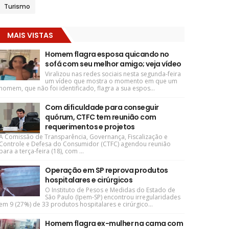
Turismo
MAIS VISTAS
Homem flagra esposa quicando no
sofá com seu melhor amigo; veja vídeo
Viralizou nas redes sociais nesta segunda-feira
um vídeo que mostra o momento em que um
homem, que não foi identificado, flagra a sua espos...
Com dificuldade para conseguir
quórum, CTFC tem reunião com
requerimentos e projetos
A Comissão de Transparência, Governança, Fiscalização e
Controle e Defesa do Consumidor (CTFC) agendou reunião
para a terça-feira (18), com ...
Operação em SP reprova produtos
hospitalares e cirúrgicos
O Instituto de Pesos e Medidas do Estado de
São Paulo (Ipem-SP) encontrou irregularidades
em 9 (27%) de 33 produtos hospitalares e cirúrgico...
Homem flagra ex-mulher na cama com