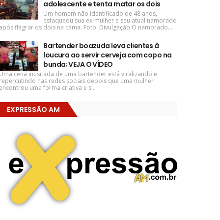
adolescente e tenta matar os dois
Um homem não identificado de 48 anos,
esfaqueou sua ex-mulher e seu atual namorado
após flagrar os dois na cama. Foto: Divulgação O namorado...
Bartender boazuda leva clientes à
loucura ao servir cerveja com copo na
bunda; VEJA O VÍDEO
Uma cena inusitada de uma bartender está viralizando e
repercutindo nas redes sociais depois que uma mulher
encontrou uma forma criativa e s...
EXPRESSÃO AM