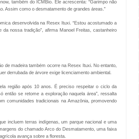
ienow, também do ICMBio. Ele acrescenta: “Garimpo não
não. Assim como o desmatamento de grandes áreas.”
nômica desenvolvida na Resex Ituxi. “Estou acostumado a
 da nossa tradição”, afirma Manoel Freitas, castanheiro
 de madeira também ocorre na Resex Ituxi. No entanto,
uer derrubada de árvore exige licenciamento ambiental.
la região após 10 anos. É preciso respeitar o ciclo da
só então se retome a exploração naquela área”, ressalta
 com comunidades tradicionais na Amazônia, promovendo
 que incluem terras indígenas, um parque nacional e uma
 às margens do chamado Arco do Desmatamento, uma faixa
agrícola avança sobre a floresta.