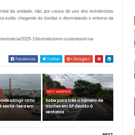
ntal da unidade, não por causa do uso dos extrativistas
ora estão chegando às bordas e desmatando o entorno da
nte/noticia/2025-10/extrativismo-sustentavel-na-
Facebook
Twitter
Google+
MEIO AMBIENTE
pode atingir cota
Sobe para três o número de
é sexta-feira em
mortes em SP devido à
e
ventania
NEXT