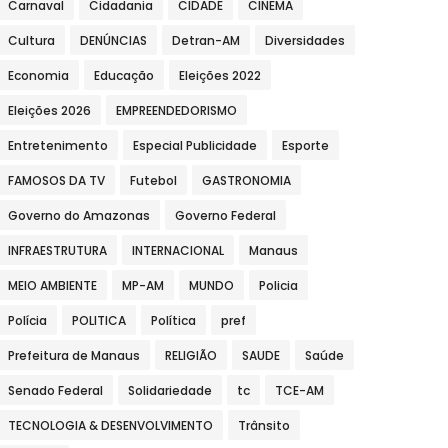
Carnaval
Cidadania
CIDADE
CINEMA
Cultura
DENÚNCIAS
Detran-AM
Diversidades
Economia
Educação
Eleições 2022
Eleições 2026
EMPREENDEDORISMO
Entretenimento
Especial Publicidade
Esporte
FAMOSOS DA TV
Futebol
GASTRONOMIA
Governo do Amazonas
Governo Federal
INFRAESTRUTURA
INTERNACIONAL
Manaus
MEIO AMBIENTE
MP-AM
MUNDO
Policia
Polícia
POLITICA
Política
pref
Prefeitura de Manaus
RELIGIÃO
SAUDE
Saúde
Senado Federal
Solidariedade
tc
TCE-AM
TECNOLOGIA & DESENVOLVIMENTO
Trânsito