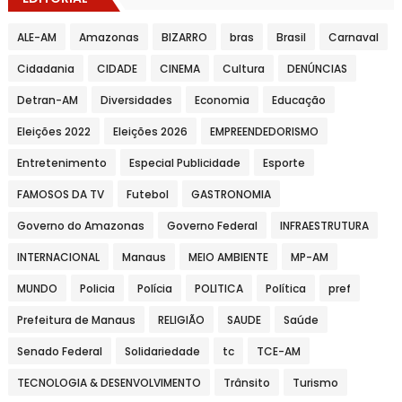
ALE-AM
Amazonas
BIZARRO
bras
Brasil
Carnaval
Cidadania
CIDADE
CINEMA
Cultura
DENÚNCIAS
Detran-AM
Diversidades
Economia
Educação
Eleições 2022
Eleições 2026
EMPREENDEDORISMO
Entretenimento
Especial Publicidade
Esporte
FAMOSOS DA TV
Futebol
GASTRONOMIA
Governo do Amazonas
Governo Federal
INFRAESTRUTURA
INTERNACIONAL
Manaus
MEIO AMBIENTE
MP-AM
MUNDO
Policia
Polícia
POLITICA
Política
pref
Prefeitura de Manaus
RELIGIÃO
SAUDE
Saúde
Senado Federal
Solidariedade
tc
TCE-AM
TECNOLOGIA & DESENVOLVIMENTO
Trânsito
Turismo