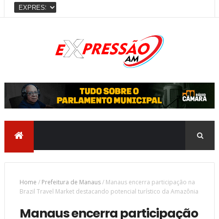
Home
/
Prefeitura de Manaus
/
Manaus encerra participação na
Brazil Travel Market destacando potencial turístico da Amazônia
Manaus encerra participação