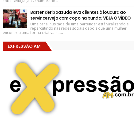
Foto: Divulgação O namorado...
Bartender boazuda leva clientes à loucura ao
servir cerveja com copo na bunda; VEJA O VÍDEO
Uma cena inusitada de uma bartender está viralizando e
repercutindo nas redes sociais depois que uma mulher
encontrou uma forma criativa e s...
EXPRESSÃO AM