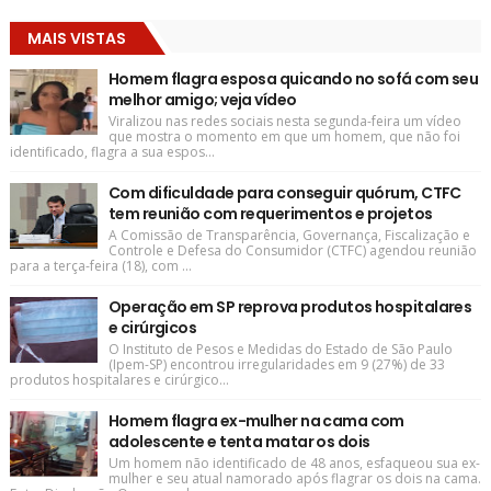
MAIS VISTAS
Homem flagra esposa quicando no sofá com seu
melhor amigo; veja vídeo
Viralizou nas redes sociais nesta segunda-feira um vídeo
que mostra o momento em que um homem, que não foi
identificado, flagra a sua espos...
Com dificuldade para conseguir quórum, CTFC
tem reunião com requerimentos e projetos
A Comissão de Transparência, Governança, Fiscalização e
Controle e Defesa do Consumidor (CTFC) agendou reunião
para a terça-feira (18), com ...
Operação em SP reprova produtos hospitalares
e cirúrgicos
O Instituto de Pesos e Medidas do Estado de São Paulo
(Ipem-SP) encontrou irregularidades em 9 (27%) de 33
produtos hospitalares e cirúrgico...
Homem flagra ex-mulher na cama com
adolescente e tenta matar os dois
Um homem não identificado de 48 anos, esfaqueou sua ex-
mulher e seu atual namorado após flagrar os dois na cama.