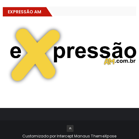
EXPRESSÃO AM
Customizado por Intercept Manaus
ThemeXpose