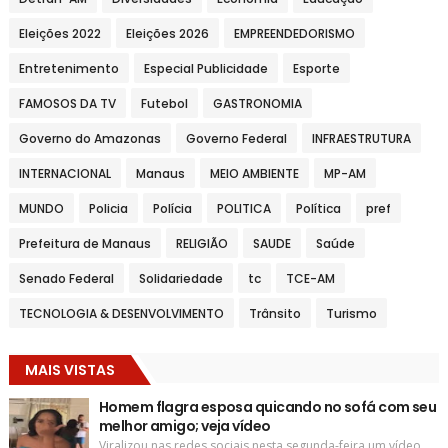
Eleições 2022
Eleições 2026
EMPREENDEDORISMO
Entretenimento
Especial Publicidade
Esporte
FAMOSOS DA TV
Futebol
GASTRONOMIA
Governo do Amazonas
Governo Federal
INFRAESTRUTURA
INTERNACIONAL
Manaus
MEIO AMBIENTE
MP-AM
MUNDO
Policia
Polícia
POLITICA
Política
pref
Prefeitura de Manaus
RELIGIÃO
SAUDE
Saúde
Senado Federal
Solidariedade
tc
TCE-AM
TECNOLOGIA & DESENVOLVIMENTO
Trânsito
Turismo
MAIS VISTAS
Homem flagra esposa quicando no sofá com seu
melhor amigo; veja vídeo
Viralizou nas redes sociais nesta segunda-feira um vídeo