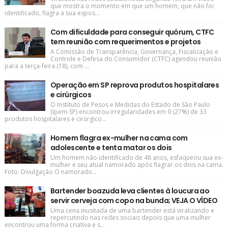
que mostra o momento em que um homem, que não foi
identificado, flagra a sua espos...
Com dificuldade para conseguir quórum, CTFC
tem reunião com requerimentos e projetos
A Comissão de Transparência, Governança, Fiscalização e
Controle e Defesa do Consumidor (CTFC) agendou reunião
para a terça-feira (18), com ...
Operação em SP reprova produtos hospitalares
e cirúrgicos
O Instituto de Pesos e Medidas do Estado de São Paulo
(Ipem-SP) encontrou irregularidades em 9 (27%) de 33
produtos hospitalares e cirúrgico...
Homem flagra ex-mulher na cama com
adolescente e tenta matar os dois
Um homem não identificado de 48 anos, esfaqueou sua ex-
mulher e seu atual namorado após flagrar os dois na cama.
Foto: Divulgação O namorado...
Bartender boazuda leva clientes à loucura ao
servir cerveja com copo na bunda; VEJA O VÍDEO
Uma cena inusitada de uma bartender está viralizando e
repercutindo nas redes sociais depois que uma mulher
encontrou uma forma criativa e s...