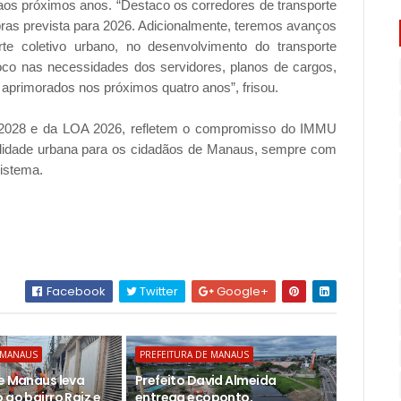
aos próximos anos. “Destaco os corredores de transporte
bras prevista para 2026. Adicionalmente, teremos avanços
te coletivo urbano, no desenvolvimento do transporte
oco nas necessidades dos servidores, planos de cargos,
o aprimorados nos próximos quatro anos”, frisou.
26/2028 e da LOA 2026, refletem o compromisso do IMMU
ilidade urbana para os cidadãos de Manaus, sempre com
sistema.
Facebook
Twitter
Google+
 MANAUS
PREFEITURA DE MANAUS
de Manaus leva
Prefeito David Almeida
 ao bairro Raiz e
entrega ecoponto,