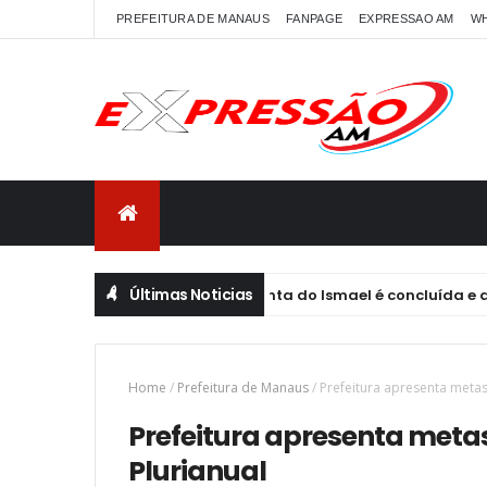
PREFEITURA DE MANAUS
FANPAGE
EXPRESSAO AM
W
Últimas Noticias
nutenção programada na Ponta do Ismael é concluída e abas
Home
/
Prefeitura de Manaus
/
Prefeitura apresenta meta
Prefeitura apresenta meta
Plurianual