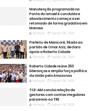
Manutenção programada na
Ponta do Ismael é concluída e
abastecimento começa a ser
retomado de forma gradativa em
Manaus
Redação
Agosto 06, 2026
Prefeito de Manicoré, filiado ao
partido de Omar Aziz, declara
apoio a Roberto Cidade
Redação
Agosto 06, 2026
Roberto Cidade reúne 250
lideranças e amplia força política
da União pelo Amazonas
Redação
Agosto 06, 2026
TCE-AM conclui relação de
gestores com contas irregulares
para envio ao TRE
Redação
Agosto 06, 2026