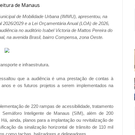
feitura de Manaus
Municipal de Mobilidade Urbana (IMMU), apresentou, na
ual 2026/2029 e a Lei Orçamentária Anual (LOA) de 2026,
udiência no auditório Isabel Victoria de Mattos Pereira do
al, na avenida Brasil, bairro Compensa, zona Oeste.
ransporte e infraestrutura.
ressaltou que a audiência é uma prestação de contas à
s anos e os futuros projetos a serem implementados na
mplementação de 220 rampas de acessibilidade, tratamento
o Semáforo Inteligente de Manaus (SIM), além de 200
Há, ainda, planos para a implantação ou revitalização de
sificação da sinalização horizontal de trânsito de 110 mil
vos como tachas, balizadores e delineadores.