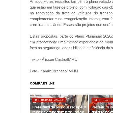
Arnaldo Flores ressaltou também o plano voltado 
que estão em fase de projeto, com licitação das o
na renovação da frota de veículos do transpor
complementar e na reorganização interna, com f
carreiras e salários. Esses são projetos que serã
Estas propostas, parte do Plano Plurianual 20
em proporcionar uma melhor experiência de mob
foco na segurança, acessibilidade e eficiência do 
Texto - Álisson Castro/IMMU
Foto - Kamile Brandão/IMMU
COMPARTILHE
PREFEITURA DE MANAUS
PREFEITURA DE
Prefeitura de Manaus recupera
Prefeitura 
rede de drenagem profunda e
asfalto novo