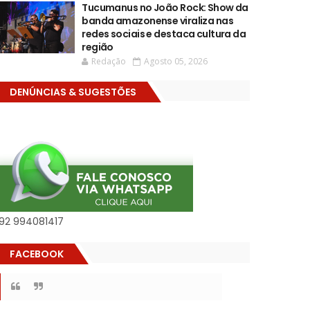
Tucumanus no João Rock: Show da
banda amazonense viraliza nas
redes sociais e destaca cultura da
região
Redação
Agosto 05, 2026
DENÚNCIAS & SUGESTÕES
92 994081417
FACEBOOK