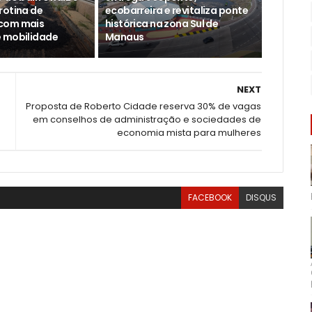
rotina de
ecobarreira e revitaliza ponte
com mais
histórica na zona Sul de
 mobilidade
Manaus
NEXT
Proposta de Roberto Cidade reserva 30% de vagas
em conselhos de administração e sociedades de
economia mista para mulheres
FACEBOOK
DISQUS