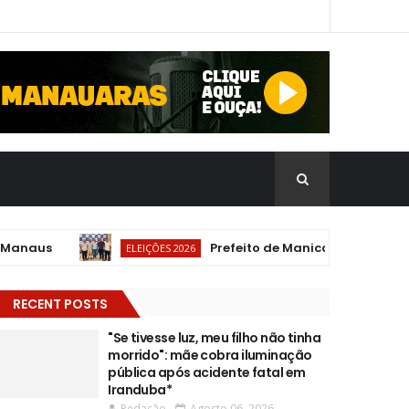
naus
Prefeito de Manicoré, filiado ao pa
ELEIÇÕES 2026
RECENT POSTS
"Se tivesse luz, meu filho não tinha
morrido": mãe cobra iluminação
pública após acidente fatal em
Iranduba*
Redação
Agosto 06, 2026