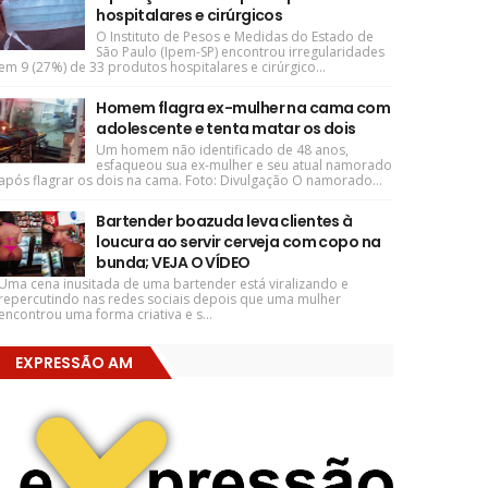
hospitalares e cirúrgicos
O Instituto de Pesos e Medidas do Estado de
São Paulo (Ipem-SP) encontrou irregularidades
em 9 (27%) de 33 produtos hospitalares e cirúrgico...
Homem flagra ex-mulher na cama com
adolescente e tenta matar os dois
Um homem não identificado de 48 anos,
esfaqueou sua ex-mulher e seu atual namorado
após flagrar os dois na cama. Foto: Divulgação O namorado...
Bartender boazuda leva clientes à
loucura ao servir cerveja com copo na
bunda; VEJA O VÍDEO
Uma cena inusitada de uma bartender está viralizando e
repercutindo nas redes sociais depois que uma mulher
encontrou uma forma criativa e s...
EXPRESSÃO AM