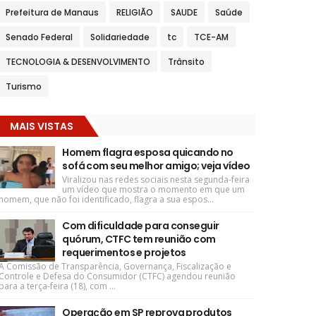
Prefeitura de Manaus
RELIGIÃO
SAUDE
Saúde
Senado Federal
Solidariedade
tc
TCE-AM
TECNOLOGIA & DESENVOLVIMENTO
Trânsito
Turismo
MAIS VISTAS
Homem flagra esposa quicando no
sofá com seu melhor amigo; veja vídeo
Viralizou nas redes sociais nesta segunda-feira
um vídeo que mostra o momento em que um
homem, que não foi identificado, flagra a sua espos...
Com dificuldade para conseguir
quórum, CTFC tem reunião com
requerimentos e projetos
A Comissão de Transparência, Governança, Fiscalização e
Controle e Defesa do Consumidor (CTFC) agendou reunião
para a terça-feira (18), com ...
Operação em SP reprova produtos