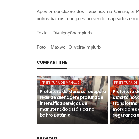
Após a conclusão dos trabalhos no Centro, a P
outros bairros, que já estão sendo mapeados e mo
Texto – Divulgação/Implurb
Foto – Maxwell Oliveira/Implurb
COMPARTILHE
PREFEITURA DE MANAUS
PREFEITURA DE
Prefeitura de Manaus recupera
Prefeitura 
rede de drenagem profunda e
asfalto novo
intensifica serviços de
transforma 
manutenção asfáltica no
moradores 
bairro Betânia
segurança e
PREVIOUS