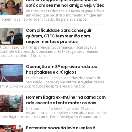
sofá com seu melhor amigo; veja vídeo
Viralizou nas redes sociais nesta segunda-feira
um vídeo que mostra o momento em que um
homem, que não foi identificado, flagra a sua espos...
Com dificuldade para conseguir
quórum, CTFC tem reunião com
requerimentos e projetos
A Comissão de Transparência, Governança, Fiscalização e
Controle e Defesa do Consumidor (CTFC) agendou reunião
para a terça-feira (18), com ...
Operação em SP reprova produtos
hospitalares e cirúrgicos
O Instituto de Pesos e Medidas do Estado de
São Paulo (Ipem-SP) encontrou irregularidades
em 9 (27%) de 33 produtos hospitalares e cirúrgico...
Homem flagra ex-mulher na cama com
adolescente e tenta matar os dois
Um homem não identificado de 48 anos,
esfaqueou sua ex-mulher e seu atual namorado
após flagrar os dois na cama. Foto: Divulgação O namorado...
Bartender boazuda leva clientes à