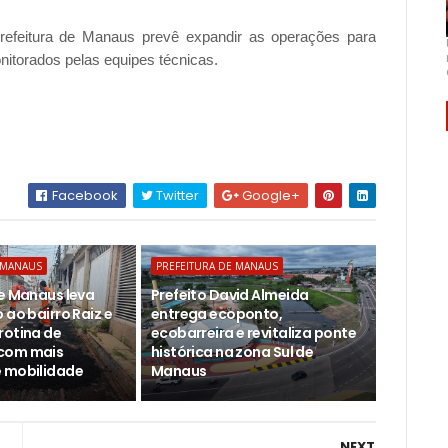
refeitura de Manaus prevê expandir as operações para
nitorados pelas equipes técnicas.
Facebook
Twitter
Google+
 MANAUS
PREFEITURA DE MANAUS
de Manaus leva
Prefeito David Almeida
 ao bairro Raiz e
entrega ecoponto,
rotina de
ecobarreira e revitaliza ponte
com mais
histórica na zona Sul de
 mobilidade
Manaus
NEXT