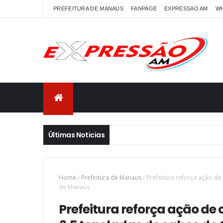
PREFEITURA DE MANAUS
FANPAGE
EXPRESSAO AM
W
Últimas Noticias
Home
/
Prefeitura de Manaus
/
Prefeitura reforça ação de
de Manaus
Prefeitura reforça ação de d