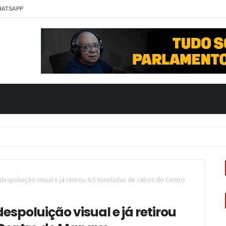
HATSAPP
 despoluição visual e já retirou 6,5 toneladas de cabos do Centro
espoluição visual e já retirou