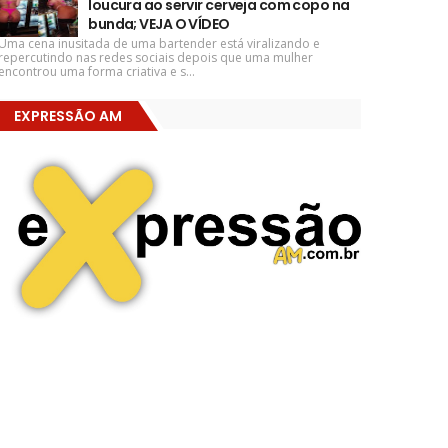
loucura ao servir cerveja com copo na
bunda; VEJA O VÍDEO
Uma cena inusitada de uma bartender está viralizando e
repercutindo nas redes sociais depois que uma mulher
encontrou uma forma criativa e s...
EXPRESSÃO AM