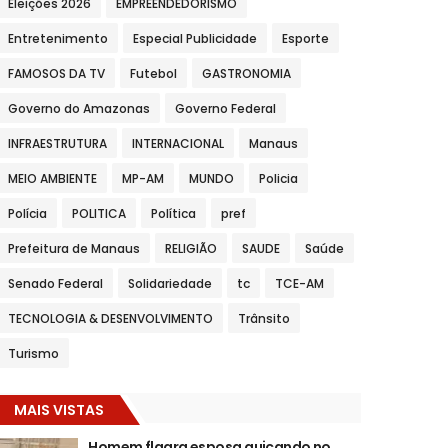
Eleições 2026
EMPREENDEDORISMO
Entretenimento
Especial Publicidade
Esporte
FAMOSOS DA TV
Futebol
GASTRONOMIA
Governo do Amazonas
Governo Federal
INFRAESTRUTURA
INTERNACIONAL
Manaus
MEIO AMBIENTE
MP-AM
MUNDO
Policia
Polícia
POLITICA
Política
pref
Prefeitura de Manaus
RELIGIÃO
SAUDE
Saúde
Senado Federal
Solidariedade
tc
TCE-AM
TECNOLOGIA & DESENVOLVIMENTO
Trânsito
Turismo
MAIS VISTAS
Homem flagra esposa quicando no