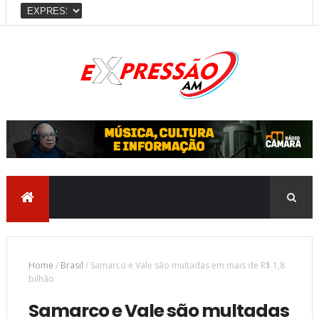
Home
/
Brasil
/
Samarco e Vale são multadas em mais de R$ 1,8
bilhão
Samarco e Vale são multadas