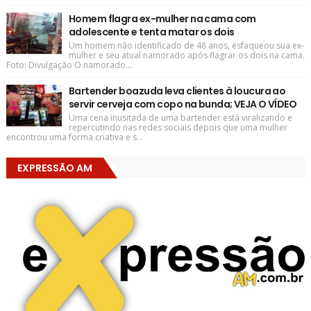
Homem flagra ex-mulher na cama com
adolescente e tenta matar os dois
Um homem não identificado de 48 anos, esfaqueou sua ex-
mulher e seu atual namorado após flagrar os dois na cama.
Foto: Divulgação O namorado...
Bartender boazuda leva clientes à loucura ao
servir cerveja com copo na bunda; VEJA O VÍDEO
Uma cena inusitada de uma bartender está viralizando e
repercutindo nas redes sociais depois que uma mulher
encontrou uma forma criativa e s...
EXPRESSÃO AM