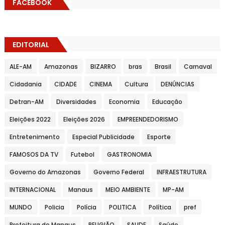
FACEBOOK
EDITORIAL
ALE-AM
Amazonas
BIZARRO
bras
Brasil
Carnaval
Cidadania
CIDADE
CINEMA
Cultura
DENÚNCIAS
Detran-AM
Diversidades
Economia
Educação
Eleições 2022
Eleições 2026
EMPREENDEDORISMO
Entretenimento
Especial Publicidade
Esporte
FAMOSOS DA TV
Futebol
GASTRONOMIA
Governo do Amazonas
Governo Federal
INFRAESTRUTURA
INTERNACIONAL
Manaus
MEIO AMBIENTE
MP-AM
MUNDO
Policia
Polícia
POLITICA
Política
pref
Prefeitura de Manaus
RELIGIÃO
SAUDE
Saúde