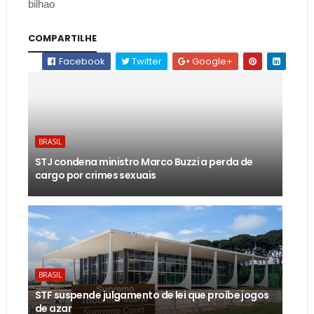
bilhao
COMPARTILHE
Facebook
Twitter
Google+
BRASIL
STJ condena ministro Marco Buzzi a perda de
cargo por crimes sexuais
BRASIL
STF suspende julgamento de lei que proíbe jogos
de azar