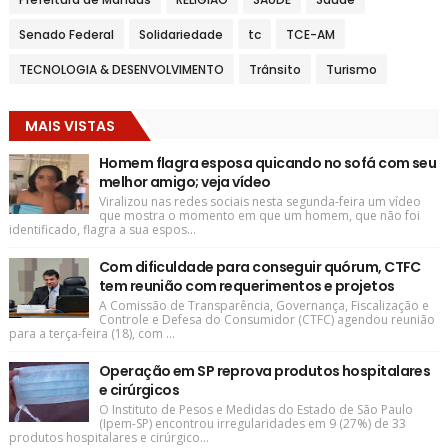
Senado Federal
Solidariedade
tc
TCE-AM
TECNOLOGIA & DESENVOLVIMENTO
Trânsito
Turismo
MAIS VISTAS
Homem flagra esposa quicando no sofá com seu
melhor amigo; veja vídeo
Viralizou nas redes sociais nesta segunda-feira um vídeo
que mostra o momento em que um homem, que não foi
identificado, flagra a sua espos...
Com dificuldade para conseguir quórum, CTFC
tem reunião com requerimentos e projetos
A Comissão de Transparência, Governança, Fiscalização e
Controle e Defesa do Consumidor (CTFC) agendou reunião
para a terça-feira (18), com ...
Operação em SP reprova produtos hospitalares
e cirúrgicos
O Instituto de Pesos e Medidas do Estado de São Paulo
(Ipem-SP) encontrou irregularidades em 9 (27%) de 33
produtos hospitalares e cirúrgico...