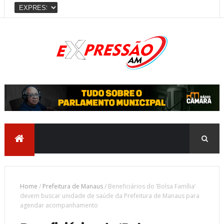
Home
/
Prefeitura de Manaus
/
Beneficiários do ‘Bolsa Família’
devem buscar unidade de saúde da Prefeitura de Manaus para
agendar acompanhamento