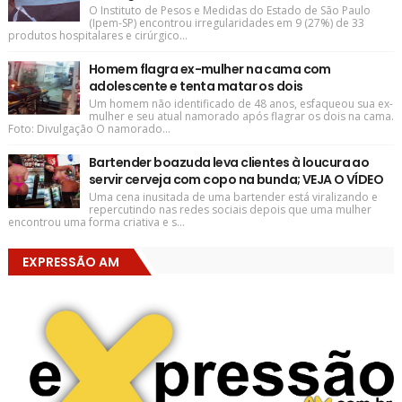
O Instituto de Pesos e Medidas do Estado de São Paulo
(Ipem-SP) encontrou irregularidades em 9 (27%) de 33
produtos hospitalares e cirúrgico...
Homem flagra ex-mulher na cama com
adolescente e tenta matar os dois
Um homem não identificado de 48 anos, esfaqueou sua ex-
mulher e seu atual namorado após flagrar os dois na cama.
Foto: Divulgação O namorado...
Bartender boazuda leva clientes à loucura ao
servir cerveja com copo na bunda; VEJA O VÍDEO
Uma cena inusitada de uma bartender está viralizando e
repercutindo nas redes sociais depois que uma mulher
encontrou uma forma criativa e s...
EXPRESSÃO AM