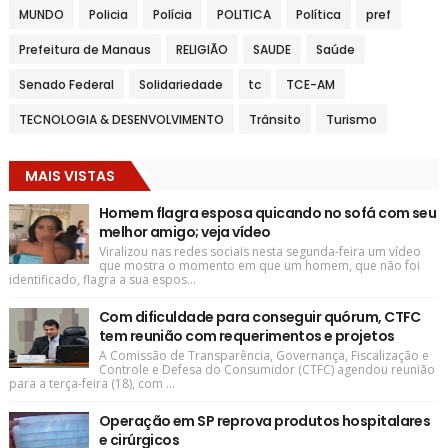
MUNDO
Policia
Polícia
POLITICA
Política
pref
Prefeitura de Manaus
RELIGIÃO
SAUDE
Saúde
Senado Federal
Solidariedade
tc
TCE-AM
TECNOLOGIA & DESENVOLVIMENTO
Trânsito
Turismo
MAIS VISTAS
Homem flagra esposa quicando no sofá com seu
melhor amigo; veja vídeo
Viralizou nas redes sociais nesta segunda-feira um vídeo
que mostra o momento em que um homem, que não foi
identificado, flagra a sua espos...
Com dificuldade para conseguir quórum, CTFC
tem reunião com requerimentos e projetos
A Comissão de Transparência, Governança, Fiscalização e
Controle e Defesa do Consumidor (CTFC) agendou reunião
para a terça-feira (18), com ...
Operação em SP reprova produtos hospitalares
e cirúrgicos