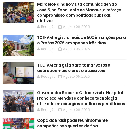
Marcelo Palhano visita comunidade São
José 3, na Zona Leste de Manaus, e reforça
compromisso com políticas públicas
efetivas
Redação
Agosto 06, 2026
TCE-AM registra mais de 500 inscrições para
o Profac 2026 em apenas três dias
Redação
Agosto 06, 2026
TCE-AM cria guia para tornar votos e
acórdãos mais claros e acessíveis
Redação
Agosto 06, 2026
Governador Roberto Cidade visita Hospital
Francisca Mendes e conhece tecnologia
utilizada em cirurgias cardíacas pediátricas
Redação
Agosto 06, 2026
Copa do Brasil pode reunir somente
campeões nas quartas de final