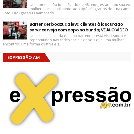
Um homem não identificado de 48 anos, esfaqueou sua ex-
mulher e seu atual namorado após flagrar os dois na cama.
Foto: Divulgação O namorado...
Bartender boazuda leva clientes à loucura ao
servir cerveja com copo na bunda; VEJA O VÍDEO
Uma cena inusitada de uma bartender está viralizando e
repercutindo nas redes sociais depois que uma mulher
encontrou uma forma criativa e s...
EXPRESSÃO AM