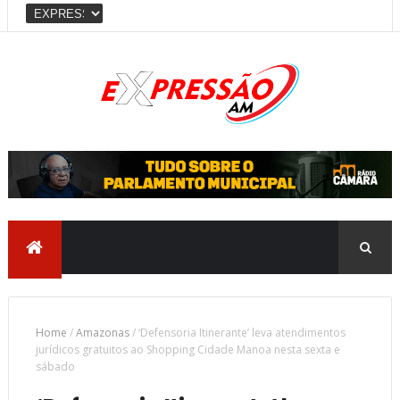
Home
/
Amazonas
/
‘Defensoria Itinerante’ leva atendimentos
jurídicos gratuitos ao Shopping Cidade Manoa nesta sexta e
sábado