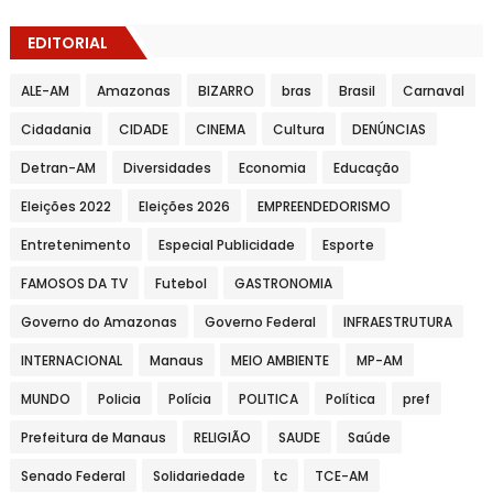
EDITORIAL
ALE-AM
Amazonas
BIZARRO
bras
Brasil
Carnaval
Cidadania
CIDADE
CINEMA
Cultura
DENÚNCIAS
Detran-AM
Diversidades
Economia
Educação
Eleições 2022
Eleições 2026
EMPREENDEDORISMO
Entretenimento
Especial Publicidade
Esporte
FAMOSOS DA TV
Futebol
GASTRONOMIA
Governo do Amazonas
Governo Federal
INFRAESTRUTURA
INTERNACIONAL
Manaus
MEIO AMBIENTE
MP-AM
MUNDO
Policia
Polícia
POLITICA
Política
pref
Prefeitura de Manaus
RELIGIÃO
SAUDE
Saúde
Senado Federal
Solidariedade
tc
TCE-AM