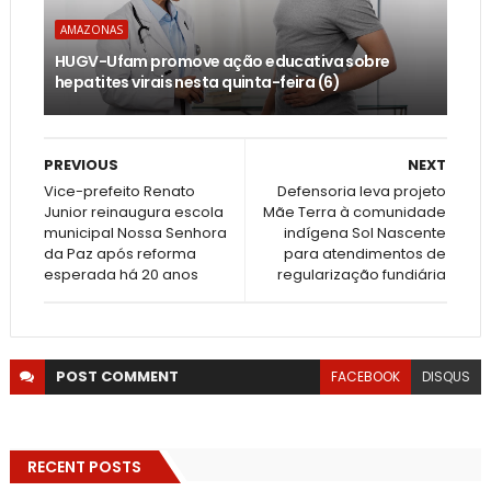
AMAZONAS
HUGV-Ufam promove ação educativa sobre
hepatites virais nesta quinta-feira (6)
PREVIOUS
NEXT
Vice-prefeito Renato
Defensoria leva projeto
Junior reinaugura escola
Mãe Terra à comunidade
municipal Nossa Senhora
indígena Sol Nascente
da Paz após reforma
para atendimentos de
esperada há 20 anos
regularização fundiária
POST
COMMENT
FACEBOOK
DISQUS
RECENT POSTS