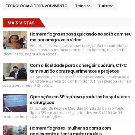
TECNOLOGIA & DESENVOLVIMENTO
Trânsito
Turismo
MAIS VISTAS
Homem flagra esposa quicando no sofá com seu
melhor amigo; veja vídeo
Viralizou nas redes sociais nesta segunda-feira um vídeo
que mostra o momento em que um homem, que não foi
identificado, flagra a sua espos...
Com dificuldade para conseguir quórum, CTFC
tem reunião com requerimentos e projetos
A Comissão de Transparência, Governança, Fiscalização e
Controle e Defesa do Consumidor (CTFC) agendou reunião
para a terça-feira (18), com ...
Operação em SP reprova produtos hospitalares
e cirúrgicos
O Instituto de Pesos e Medidas do Estado de São Paulo
(Ipem-SP) encontrou irregularidades em 9 (27%) de 33
produtos hospitalares e cirúrgico...
Homem flagra ex-mulher na cama com
adolescente e tenta matar os dois