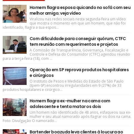
Homem flagra esposa quicando no sofá com seu
melhor amigo; veja vídeo
Viralizou nas redes sociais nesta segunda-feira um vídeo
que mostra o momento em que um homem, que não foi
identificado, flagra a sua espos...
Com dificuldade para conseguir quórum, CTFC
tem reunião com requerimentos e projetos
A Comissão de Transparência, Governança, Fiscalização e
Controle e Defesa do Consumidor (CTFC) agendou reunião
para a terça-feira (18), com ...
Operação em SP reprova produtos hospitalares
e cirúrgicos
O Instituto de Pesos e Medidas do Estado de São Paulo
(Ipem-SP) encontrou irregularidades em 9 (27%) de 33
produtos hospitalares e cirúrgico...
Homem flagra ex-mulher na cama com
adolescente e tenta matar os dois
Um homem não identificado de 48 anos, esfaqueou sua ex-
mulher e seu atual namorado após flagrar os dois na cama.
Foto: Divulgação O namorado...
Bartender boazuda leva clientes à loucura ao