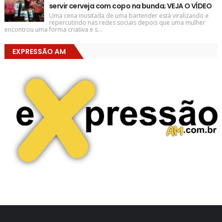
servir cerveja com copo na bunda; VEJA O VÍDEO
Uma cena inusitada de uma bartender está viralizando e
repercutindo nas redes sociais depois que uma mulher
encontrou uma forma criativa e s...
EXPRESSÃO AM