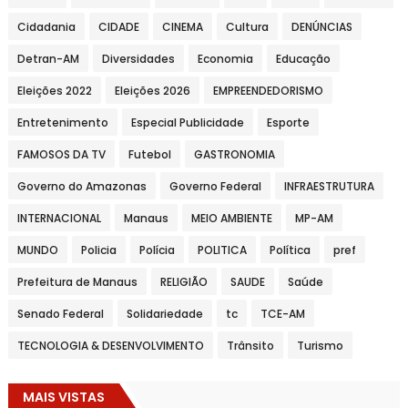
Cidadania
CIDADE
CINEMA
Cultura
DENÚNCIAS
Detran-AM
Diversidades
Economia
Educação
Eleições 2022
Eleições 2026
EMPREENDEDORISMO
Entretenimento
Especial Publicidade
Esporte
FAMOSOS DA TV
Futebol
GASTRONOMIA
Governo do Amazonas
Governo Federal
INFRAESTRUTURA
INTERNACIONAL
Manaus
MEIO AMBIENTE
MP-AM
MUNDO
Policia
Polícia
POLITICA
Política
pref
Prefeitura de Manaus
RELIGIÃO
SAUDE
Saúde
Senado Federal
Solidariedade
tc
TCE-AM
TECNOLOGIA & DESENVOLVIMENTO
Trânsito
Turismo
MAIS VISTAS