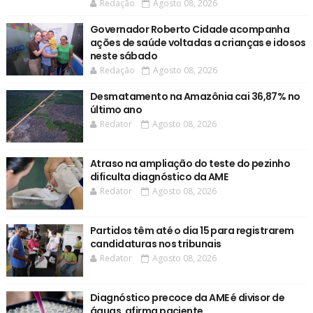
Redação
Agosto 08, 2026
Governador Roberto Cidade acompanha
ações de saúde voltadas a crianças e idosos
neste sábado
Redação
Agosto 08, 2026
Desmatamento na Amazônia cai 36,87% no
último ano
Redator
Agosto 08, 2026
Atraso na ampliação do teste do pezinho
dificulta diagnóstico da AME
Redator
Agosto 08, 2026
Partidos têm até o dia 15 para registrarem
candidaturas nos tribunais
Redator
Agosto 08, 2026
Diagnóstico precoce da AME é divisor de
águas, afirma paciente