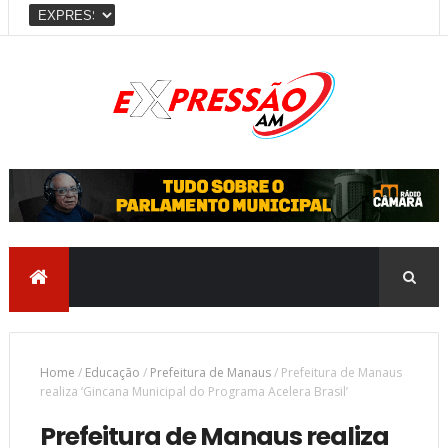
Home
/
Educação
/
Prefeitura de Manaus
/
Prefeitura de Manaus
realiza ‘Gincana Municipal do Programa Acelera Brasil’
Prefeitura de Manaus realiza