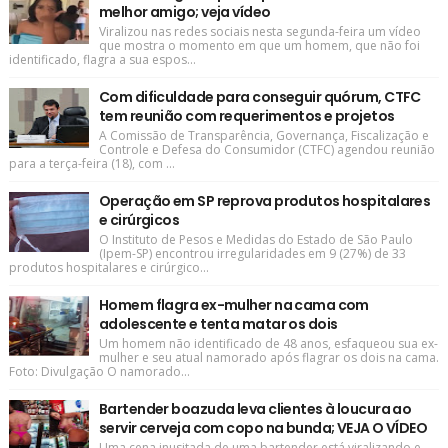
melhor amigo; veja vídeo
Viralizou nas redes sociais nesta segunda-feira um vídeo
que mostra o momento em que um homem, que não foi
identificado, flagra a sua espos...
Com dificuldade para conseguir quórum, CTFC
tem reunião com requerimentos e projetos
A Comissão de Transparência, Governança, Fiscalização e
Controle e Defesa do Consumidor (CTFC) agendou reunião
para a terça-feira (18), com ...
Operação em SP reprova produtos hospitalares
e cirúrgicos
O Instituto de Pesos e Medidas do Estado de São Paulo
(Ipem-SP) encontrou irregularidades em 9 (27%) de 33
produtos hospitalares e cirúrgico...
Homem flagra ex-mulher na cama com
adolescente e tenta matar os dois
Um homem não identificado de 48 anos, esfaqueou sua ex-
mulher e seu atual namorado após flagrar os dois na cama.
Foto: Divulgação O namorado...
Bartender boazuda leva clientes à loucura ao
servir cerveja com copo na bunda; VEJA O VÍDEO
Uma cena inusitada de uma bartender está viralizando e