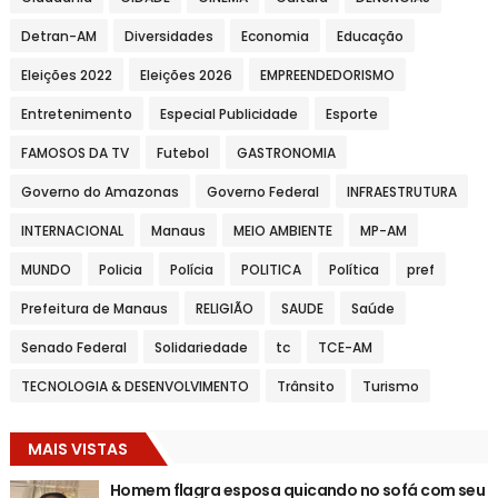
Detran-AM
Diversidades
Economia
Educação
Eleições 2022
Eleições 2026
EMPREENDEDORISMO
Entretenimento
Especial Publicidade
Esporte
FAMOSOS DA TV
Futebol
GASTRONOMIA
Governo do Amazonas
Governo Federal
INFRAESTRUTURA
INTERNACIONAL
Manaus
MEIO AMBIENTE
MP-AM
MUNDO
Policia
Polícia
POLITICA
Política
pref
Prefeitura de Manaus
RELIGIÃO
SAUDE
Saúde
Senado Federal
Solidariedade
tc
TCE-AM
TECNOLOGIA & DESENVOLVIMENTO
Trânsito
Turismo
MAIS VISTAS
Homem flagra esposa quicando no sofá com seu