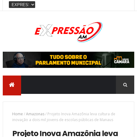
Home
/
Amazonas
/
Projeto Inova Amazônia leva cultura de
inovação a dois mil jovens de escolas públicas de Manaus
Projeto Inova Amazônia leva