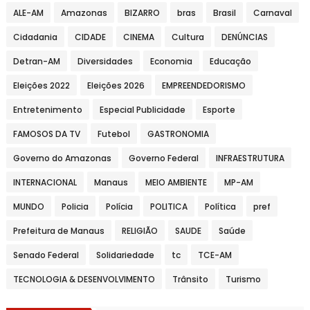
ALE-AM
Amazonas
BIZARRO
bras
Brasil
Carnaval
Cidadania
CIDADE
CINEMA
Cultura
DENÚNCIAS
Detran-AM
Diversidades
Economia
Educação
Eleições 2022
Eleições 2026
EMPREENDEDORISMO
Entretenimento
Especial Publicidade
Esporte
FAMOSOS DA TV
Futebol
GASTRONOMIA
Governo do Amazonas
Governo Federal
INFRAESTRUTURA
INTERNACIONAL
Manaus
MEIO AMBIENTE
MP-AM
MUNDO
Policia
Polícia
POLITICA
Política
pref
Prefeitura de Manaus
RELIGIÃO
SAUDE
Saúde
Senado Federal
Solidariedade
tc
TCE-AM
TECNOLOGIA & DESENVOLVIMENTO
Trânsito
Turismo