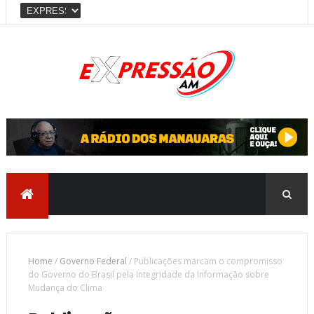
Home
/
Governo Federal
/
Publicações marcam o compromisso
do Governo do Brasil pela Integridade da Informação sobre
Mudança do Clima