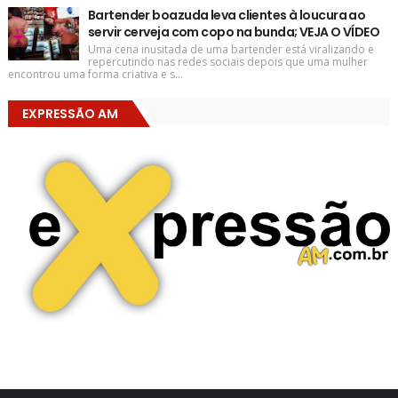
Bartender boazuda leva clientes à loucura ao
servir cerveja com copo na bunda; VEJA O VÍDEO
Uma cena inusitada de uma bartender está viralizando e
repercutindo nas redes sociais depois que uma mulher
encontrou uma forma criativa e s...
EXPRESSÃO AM