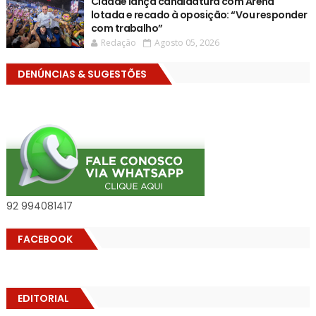
Cidade lança candidatura com Arena
lotada e recado à oposição: “Vou responder
com trabalho”
Redação
Agosto 05, 2026
DENÚNCIAS & SUGESTÕES
92 994081417
FACEBOOK
EDITORIAL