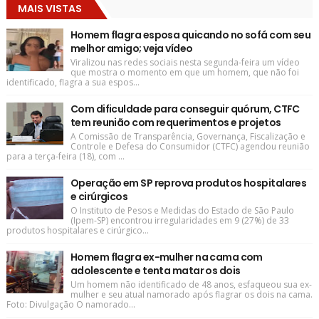
MAIS VISTAS
Homem flagra esposa quicando no sofá com seu
melhor amigo; veja vídeo
Viralizou nas redes sociais nesta segunda-feira um vídeo
que mostra o momento em que um homem, que não foi
identificado, flagra a sua espos...
Com dificuldade para conseguir quórum, CTFC
tem reunião com requerimentos e projetos
A Comissão de Transparência, Governança, Fiscalização e
Controle e Defesa do Consumidor (CTFC) agendou reunião
para a terça-feira (18), com ...
Operação em SP reprova produtos hospitalares
e cirúrgicos
O Instituto de Pesos e Medidas do Estado de São Paulo
(Ipem-SP) encontrou irregularidades em 9 (27%) de 33
produtos hospitalares e cirúrgico...
Homem flagra ex-mulher na cama com
adolescente e tenta matar os dois
Um homem não identificado de 48 anos, esfaqueou sua ex-
mulher e seu atual namorado após flagrar os dois na cama.
Foto: Divulgação O namorado...