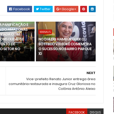
Facebook
Twitter
Google+
DA PANIFICAÇÃO E
A DO AMAZONAS
MANAUS
ERRADA COM
CONSOLIDA-SE
NO DIA DO HAMBÚRGUER O
ENTO DE
BOTTECO VIDEOKÊ COMEMORA
O SETOR NO
O SUCESSO NO BAIRRO PARQUE
10
NEXT
Vice-prefeito Renato Junior entrega área
comunitária restaurada e inaugura Cruz Gloriosa no
Colônia Antônio Aleixo
FACEBOOK
DISQUS