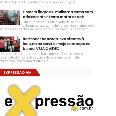
em 9 (27%) de 33 produtos hospitalares e cirúrgico...
Homem flagra ex-mulher na cama com
adolescente e tenta matar os dois
Um homem não identificado de 48 anos,
esfaqueou sua ex-mulher e seu atual namorado
após flagrar os dois na cama. Foto: Divulgação O namorado...
Bartender boazuda leva clientes à
loucura ao servir cerveja com copo na
bunda; VEJA O VÍDEO
Uma cena inusitada de uma bartender está viralizando e
repercutindo nas redes sociais depois que uma mulher
encontrou uma forma criativa e s...
EXPRESSÃO AM