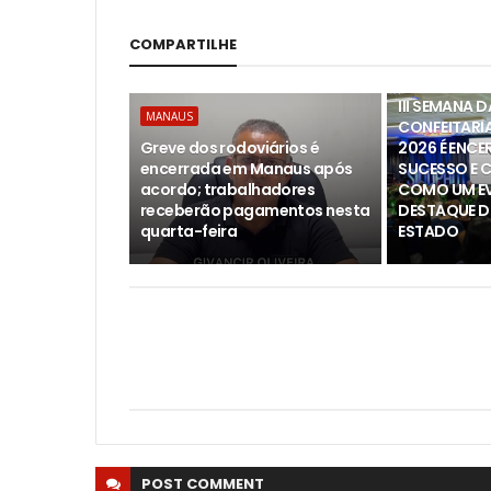
COMPARTILHE
MANAUS
III SEMANA 
MANAUS
CONFEITARI
Greve dos rodoviários é
2026 É ENC
encerrada em Manaus após
SUCESSO E 
acordo; trabalhadores
COMO UM EV
receberão pagamentos nesta
DESTAQUE D
quarta-feira
ESTADO
POST
COMMENT