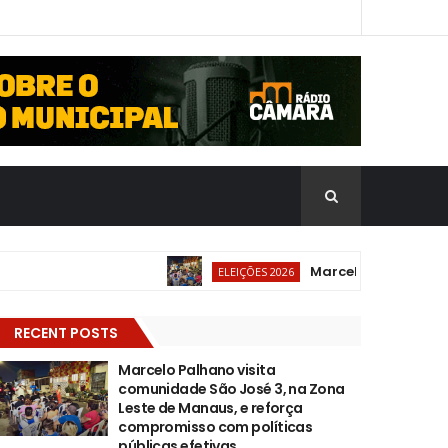
Marcelo Palhano visita 
ELEIÇÕES 2026
RECENT POSTS
Marcelo Palhano visita
comunidade São José 3, na Zona
Leste de Manaus, e reforça
compromisso com políticas
públicas efetivas