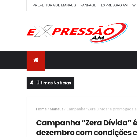
PREFEITURA DE MANAUS
FANPAGE
EXPRESSAO AM
W
Últimas Noticias
Home
/
Manaus
/
Campanha “Zera Dívida” é prorrogada a
Campanha “Zera Dívida” é 
dezembro com condições e