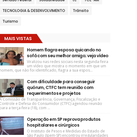
TECNOLOGIA & DESENVOLVIMENTO
Trânsito
Turismo
MAIS VISTAS
Homem flagra esposa quicando no
sofá com seu melhor amigo; veja vídeo
Viralizou nas redes sociais nesta segunda-feira
um vídeo que mostra o momento em que um
homem, que não foi identificado, flagra a sua espos...
Com dificuldade para conseguir
quórum, CTFC tem reunião com
requerimentos e projetos
A Comissão de Transparência, Governança, Fiscalização e
Controle e Defesa do Consumidor (CTFC) agendou reunião
para a terça-feira (18), com ...
Operação em SP reprova produtos
hospitalares e cirúrgicos
O Instituto de Pesos e Medidas do Estado de
São Paulo (Ipem-SP) encontrou irregularidades