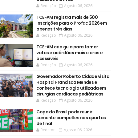
Redação
Agosto 06, 2026
TCE-AM registra mais de 500
inscrições para o Profac 2026 em
apenas três dias
Redação
Agosto 06, 2026
TCE-AM cria guia para tornar
votos e acórdãos mais claros e
acessíveis
Redação
Agosto 06, 2026
Governador Roberto Cidade visita
Hospital Francisca Mendes e
conhece tecnologia utilizada em
cirurgias cardíacas pediátricas
Redação
Agosto 06, 2026
Copa do Brasil pode reunir
somente campeões nas quartas
de final
Redator
Agosto 06, 2026