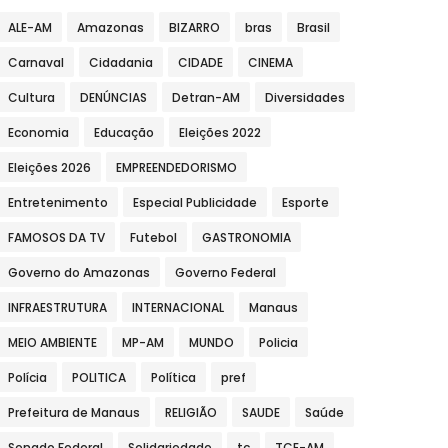
ALE-AM
Amazonas
BIZARRO
bras
Brasil
Carnaval
Cidadania
CIDADE
CINEMA
Cultura
DENÚNCIAS
Detran-AM
Diversidades
Economia
Educação
Eleições 2022
Eleições 2026
EMPREENDEDORISMO
Entretenimento
Especial Publicidade
Esporte
FAMOSOS DA TV
Futebol
GASTRONOMIA
Governo do Amazonas
Governo Federal
INFRAESTRUTURA
INTERNACIONAL
Manaus
MEIO AMBIENTE
MP-AM
MUNDO
Policia
Polícia
POLITICA
Política
pref
Prefeitura de Manaus
RELIGIÃO
SAUDE
Saúde
Senado Federal
Solidariedade
tc
TCE-AM