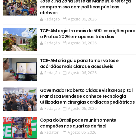
José 3, na Zona Leste de Manaus, e reforça
compromisso com políticas públicas
efetivas
Redação
Agosto 06, 2026
TCE-AM registra mais de 500 inscrições para
o Profac 2026 em apenas três dias
Redação
Agosto 06, 2026
TCE-AM cria guia para tornar votos e
acórdãos mais claros e acessíveis
Redação
Agosto 06, 2026
Governador Roberto Cidade visita Hospital
Francisca Mendes e conhece tecnologia
utilizada em cirurgias cardíacas pediátricas
Redação
Agosto 06, 2026
Copa do Brasil pode reunir somente
campeões nas quartas de final
Redator
Agosto 06, 2026