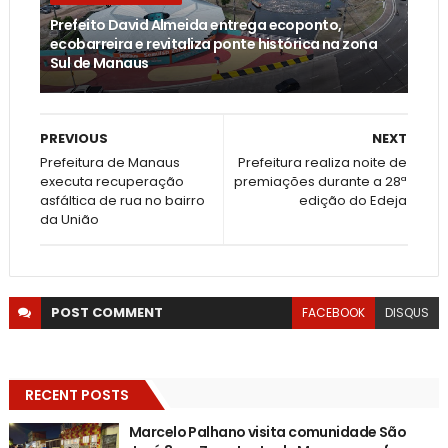
Prefeito David Almeida entrega ecoponto,
ecobarreira e revitaliza ponte histórica na zona
Sul de Manaus
PREVIOUS
NEXT
Prefeitura de Manaus
Prefeitura realiza noite de
executa recuperação
premiações durante a 28ª
asfáltica de rua no bairro
edição do Edeja
da União
POST
COMMENT
FACEBOOK
DISQUS
RECENT POSTS
Marcelo Palhano visita comunidade São