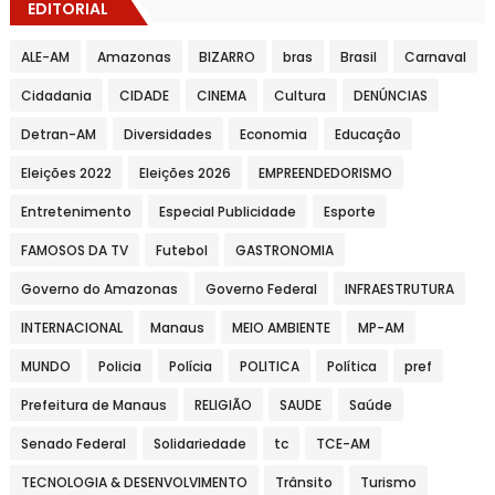
EDITORIAL
ALE-AM
Amazonas
BIZARRO
bras
Brasil
Carnaval
Cidadania
CIDADE
CINEMA
Cultura
DENÚNCIAS
Detran-AM
Diversidades
Economia
Educação
Eleições 2022
Eleições 2026
EMPREENDEDORISMO
Entretenimento
Especial Publicidade
Esporte
FAMOSOS DA TV
Futebol
GASTRONOMIA
Governo do Amazonas
Governo Federal
INFRAESTRUTURA
INTERNACIONAL
Manaus
MEIO AMBIENTE
MP-AM
MUNDO
Policia
Polícia
POLITICA
Política
pref
Prefeitura de Manaus
RELIGIÃO
SAUDE
Saúde
Senado Federal
Solidariedade
tc
TCE-AM
TECNOLOGIA & DESENVOLVIMENTO
Trânsito
Turismo