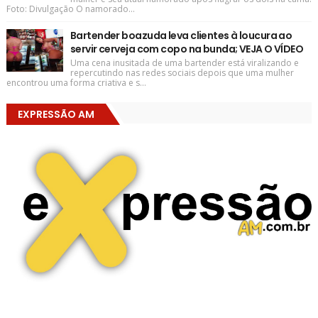
Foto: Divulgação O namorado...
Bartender boazuda leva clientes à loucura ao
servir cerveja com copo na bunda; VEJA O VÍDEO
Uma cena inusitada de uma bartender está viralizando e
repercutindo nas redes sociais depois que uma mulher
encontrou uma forma criativa e s...
EXPRESSÃO AM