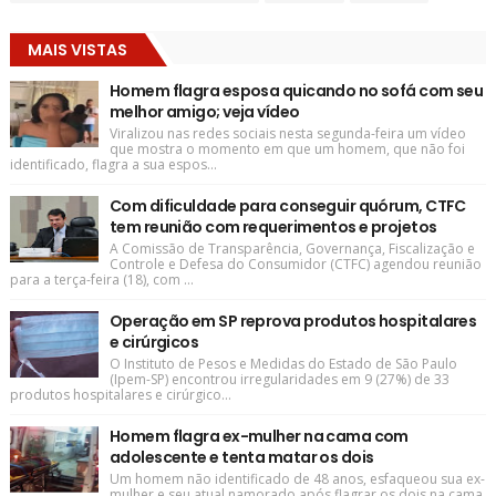
MAIS VISTAS
Homem flagra esposa quicando no sofá com seu
melhor amigo; veja vídeo
Viralizou nas redes sociais nesta segunda-feira um vídeo
que mostra o momento em que um homem, que não foi
identificado, flagra a sua espos...
Com dificuldade para conseguir quórum, CTFC
tem reunião com requerimentos e projetos
A Comissão de Transparência, Governança, Fiscalização e
Controle e Defesa do Consumidor (CTFC) agendou reunião
para a terça-feira (18), com ...
Operação em SP reprova produtos hospitalares
e cirúrgicos
O Instituto de Pesos e Medidas do Estado de São Paulo
(Ipem-SP) encontrou irregularidades em 9 (27%) de 33
produtos hospitalares e cirúrgico...
Homem flagra ex-mulher na cama com
adolescente e tenta matar os dois
Um homem não identificado de 48 anos, esfaqueou sua ex-
mulher e seu atual namorado após flagrar os dois na cama.