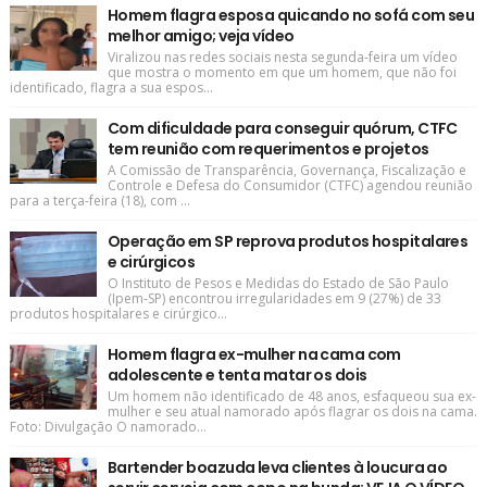
Homem flagra esposa quicando no sofá com seu
melhor amigo; veja vídeo
Viralizou nas redes sociais nesta segunda-feira um vídeo
que mostra o momento em que um homem, que não foi
identificado, flagra a sua espos...
Com dificuldade para conseguir quórum, CTFC
tem reunião com requerimentos e projetos
A Comissão de Transparência, Governança, Fiscalização e
Controle e Defesa do Consumidor (CTFC) agendou reunião
para a terça-feira (18), com ...
Operação em SP reprova produtos hospitalares
e cirúrgicos
O Instituto de Pesos e Medidas do Estado de São Paulo
(Ipem-SP) encontrou irregularidades em 9 (27%) de 33
produtos hospitalares e cirúrgico...
Homem flagra ex-mulher na cama com
adolescente e tenta matar os dois
Um homem não identificado de 48 anos, esfaqueou sua ex-
mulher e seu atual namorado após flagrar os dois na cama.
Foto: Divulgação O namorado...
Bartender boazuda leva clientes à loucura ao