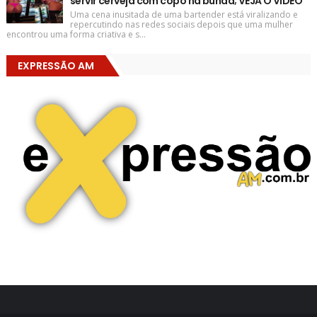
servir cerveja com copo na bunda; VEJA O VÍDEO
Uma cena inusitada de uma bartender está viralizando e
repercutindo nas redes sociais depois que uma mulher
encontrou uma forma criativa e s...
EXPRESSÃO AM