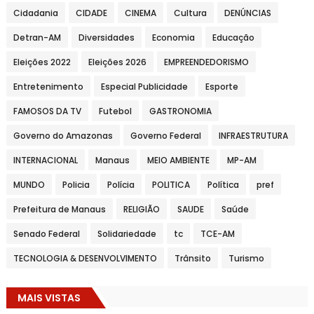
Cidadania
CIDADE
CINEMA
Cultura
DENÚNCIAS
Detran-AM
Diversidades
Economia
Educação
Eleições 2022
Eleições 2026
EMPREENDEDORISMO
Entretenimento
Especial Publicidade
Esporte
FAMOSOS DA TV
Futebol
GASTRONOMIA
Governo do Amazonas
Governo Federal
INFRAESTRUTURA
INTERNACIONAL
Manaus
MEIO AMBIENTE
MP-AM
MUNDO
Policia
Polícia
POLITICA
Política
pref
Prefeitura de Manaus
RELIGIÃO
SAUDE
Saúde
Senado Federal
Solidariedade
tc
TCE-AM
TECNOLOGIA & DESENVOLVIMENTO
Trânsito
Turismo
MAIS VISTAS