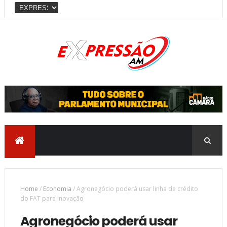
Home
/
Economia
/
Agronegócio poderá usar linha de crédito
do FAT para inovação
Agronegócio poderá usar