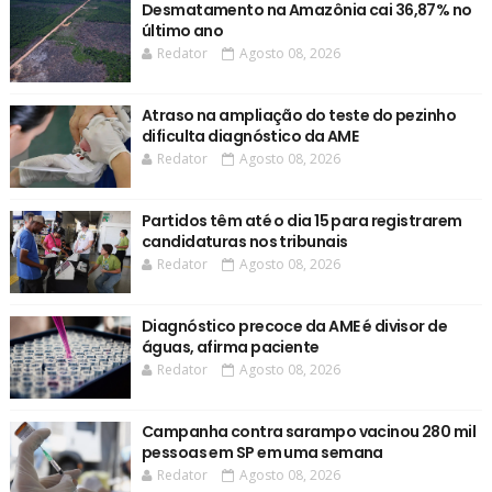
Desmatamento na Amazônia cai 36,87% no
último ano
Redator
Agosto 08, 2026
Atraso na ampliação do teste do pezinho
dificulta diagnóstico da AME
Redator
Agosto 08, 2026
Partidos têm até o dia 15 para registrarem
candidaturas nos tribunais
Redator
Agosto 08, 2026
Diagnóstico precoce da AME é divisor de
águas, afirma paciente
Redator
Agosto 08, 2026
Campanha contra sarampo vacinou 280 mil
pessoas em SP em uma semana
Redator
Agosto 08, 2026