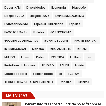
Detran-AM
Diversidades
Economia
Educação
Eleições 2022
Eleições 2026
EMPREENDEDORISMO
Entretenimento
Especial Publicidade
Esporte
FAMOSOS DA TV
Futebol
GASTRONOMIA
Governo do Amazonas
Governo Federal
INFRAESTRUTURA
INTERNACIONAL
Manaus
MEIO AMBIENTE
MP-AM
MUNDO
Policia
Polícia
POLITICA
Política
pref
Prefeitura de Manaus
RELIGIÃO
SAUDE
Saúde
Senado Federal
Solidariedade
tc
TCE-AM
TECNOLOGIA & DESENVOLVIMENTO
Trânsito
Turismo
MAIS VISTAS
Homem flagra esposa quicando no sofá com seu