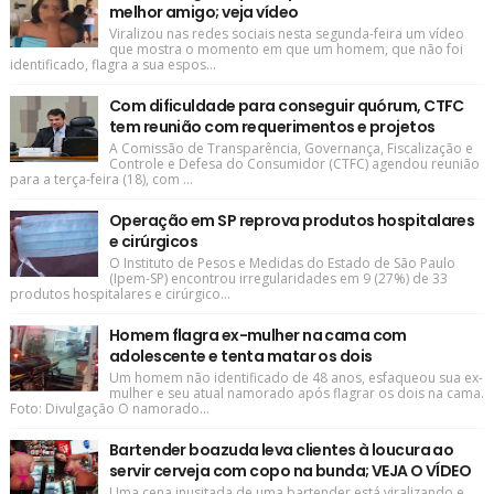
melhor amigo; veja vídeo
Viralizou nas redes sociais nesta segunda-feira um vídeo
que mostra o momento em que um homem, que não foi
identificado, flagra a sua espos...
Com dificuldade para conseguir quórum, CTFC
tem reunião com requerimentos e projetos
A Comissão de Transparência, Governança, Fiscalização e
Controle e Defesa do Consumidor (CTFC) agendou reunião
para a terça-feira (18), com ...
Operação em SP reprova produtos hospitalares
e cirúrgicos
O Instituto de Pesos e Medidas do Estado de São Paulo
(Ipem-SP) encontrou irregularidades em 9 (27%) de 33
produtos hospitalares e cirúrgico...
Homem flagra ex-mulher na cama com
adolescente e tenta matar os dois
Um homem não identificado de 48 anos, esfaqueou sua ex-
mulher e seu atual namorado após flagrar os dois na cama.
Foto: Divulgação O namorado...
Bartender boazuda leva clientes à loucura ao
servir cerveja com copo na bunda; VEJA O VÍDEO
Uma cena inusitada de uma bartender está viralizando e