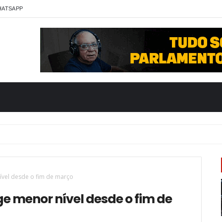
HATSAPP
nível desde o fim de março
ge menor nível desde o fim de