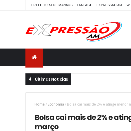
PREFEITURA DE MANAUS
FANPAGE
EXPRESSAO AM
W
Últimas Noticias
Home
/
Economia
/
Bolsa cai mais de 2% e atinge menor 
Bolsa cai mais de 2% e atin
março