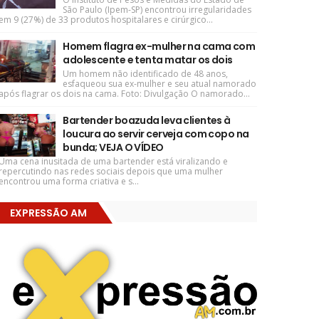
São Paulo (Ipem-SP) encontrou irregularidades
em 9 (27%) de 33 produtos hospitalares e cirúrgico...
Homem flagra ex-mulher na cama com
adolescente e tenta matar os dois
Um homem não identificado de 48 anos,
esfaqueou sua ex-mulher e seu atual namorado
após flagrar os dois na cama. Foto: Divulgação O namorado...
Bartender boazuda leva clientes à
loucura ao servir cerveja com copo na
bunda; VEJA O VÍDEO
Uma cena inusitada de uma bartender está viralizando e
repercutindo nas redes sociais depois que uma mulher
encontrou uma forma criativa e s...
EXPRESSÃO AM