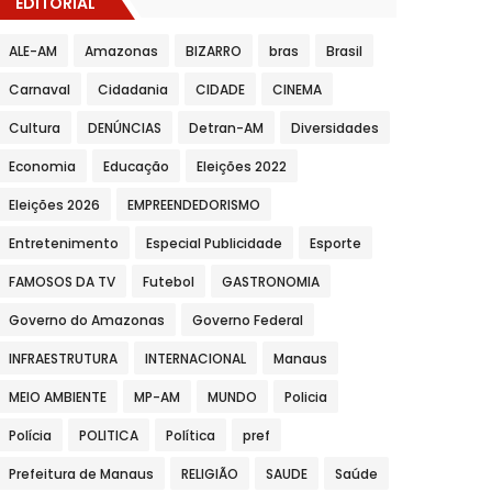
EDITORIAL
ALE-AM
Amazonas
BIZARRO
bras
Brasil
Carnaval
Cidadania
CIDADE
CINEMA
Cultura
DENÚNCIAS
Detran-AM
Diversidades
Economia
Educação
Eleições 2022
Eleições 2026
EMPREENDEDORISMO
Entretenimento
Especial Publicidade
Esporte
FAMOSOS DA TV
Futebol
GASTRONOMIA
Governo do Amazonas
Governo Federal
INFRAESTRUTURA
INTERNACIONAL
Manaus
MEIO AMBIENTE
MP-AM
MUNDO
Policia
Polícia
POLITICA
Política
pref
Prefeitura de Manaus
RELIGIÃO
SAUDE
Saúde