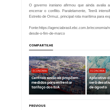
O governo iraniano afirmou que ainda avalia 
encerrar o conflito. Paralelamente, Teerã inte
Estreito de Ormuz, principal rota marítima para ex
Fonte:https://agenciabrasil.ebc.com.br/economia/n
desde-o-fim-de-marco
COMPARTILHE
ECONOMIA
ECONOMIA
Centrais sindicais propõem
Aplicativo d
medidas para enfrentar
será desativ
tarifaço dos EUA
de agosto
PREVIOUS