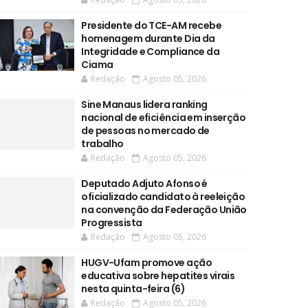
Presidente do TCE-AM recebe
homenagem durante Dia da
Integridade e Compliance da
Ciama
Redação
Agosto 05, 2026
Sine Manaus lidera ranking
nacional de eficiência em inserção
de pessoas no mercado de
trabalho
Redação
Agosto 05, 2026
Deputado Adjuto Afonso é
oficializado candidato à reeleição
na convenção da Federação União
Progressista
Redação
Agosto 05, 2026
HUGV-Ufam promove ação
educativa sobre hepatites virais
nesta quinta-feira (6)
Redação
Agosto 05, 2026