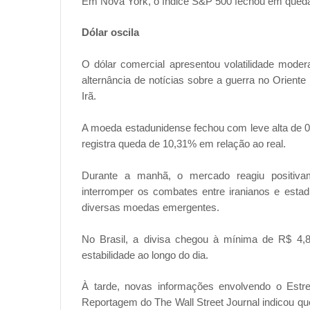
Em Nova York, o índice S&P 500 fechou em qued
Dólar oscila
O dólar comercial apresentou volatilidade moder
alternância de notícias sobre a guerra no Orien
Irã.
A moeda estadunidense fechou com leve alta de 
registra queda de 10,31% em relação ao real.
Durante a manhã, o mercado reagiu positiva
interromper os combates entre iranianos e estad
diversas moedas emergentes.
No Brasil, a divisa chegou à mínima de R$ 4,8
estabilidade ao longo do dia.
À tarde, novas informações envolvendo o Estr
Reportagem do The Wall Street Journal indicou q