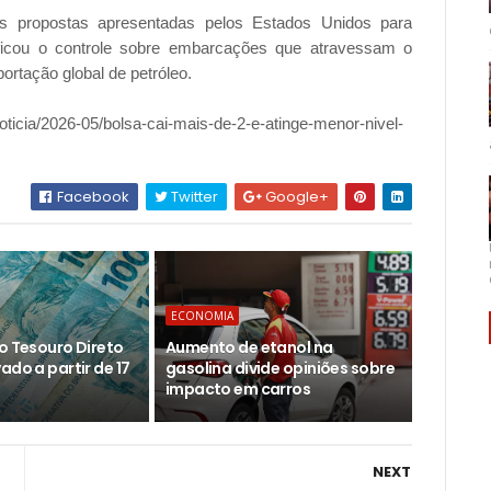
as propostas apresentadas pelos Estados Unidos para
nsificou o controle sobre embarcações que atravessam o
portação global de petróleo.
oticia/2026-05/bolsa-cai-mais-de-2-e-atinge-menor-nivel-
Facebook
Twitter
Google+
ECONOMIA
o Tesouro Direto
Aumento de etanol na
ado a partir de 17
gasolina divide opiniões sobre
impacto em carros
NEXT