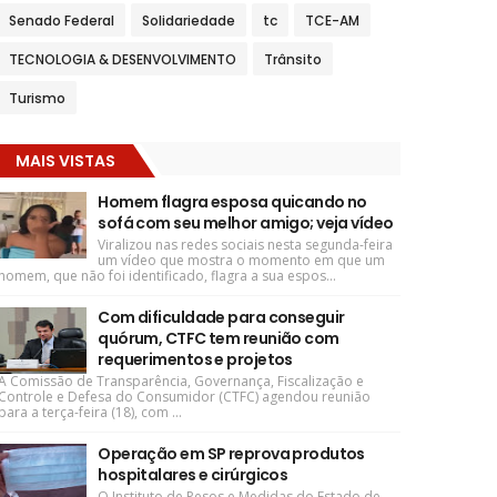
Senado Federal
Solidariedade
tc
TCE-AM
TECNOLOGIA & DESENVOLVIMENTO
Trânsito
Turismo
MAIS VISTAS
Homem flagra esposa quicando no
sofá com seu melhor amigo; veja vídeo
Viralizou nas redes sociais nesta segunda-feira
um vídeo que mostra o momento em que um
homem, que não foi identificado, flagra a sua espos...
Com dificuldade para conseguir
quórum, CTFC tem reunião com
requerimentos e projetos
A Comissão de Transparência, Governança, Fiscalização e
Controle e Defesa do Consumidor (CTFC) agendou reunião
para a terça-feira (18), com ...
Operação em SP reprova produtos
hospitalares e cirúrgicos
O Instituto de Pesos e Medidas do Estado de