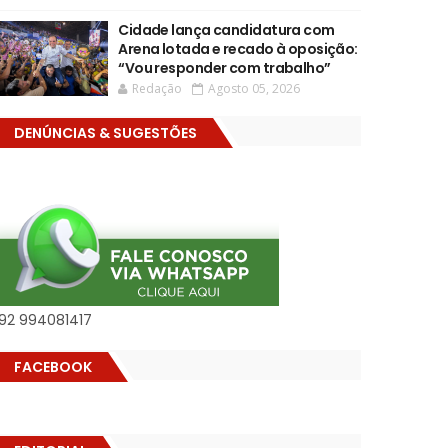
Cidade lança candidatura com
Arena lotada e recado à oposição:
“Vou responder com trabalho”
Redação
Agosto 05, 2026
DENÚNCIAS & SUGESTÕES
92 994081417
FACEBOOK