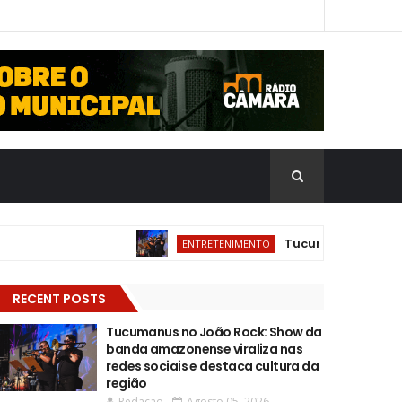
Tucumanus no João Rock
ENTRETENIMENTO
RECENT POSTS
Tucumanus no João Rock: Show da
banda amazonense viraliza nas
redes sociais e destaca cultura da
região
Redação
Agosto 05, 2026