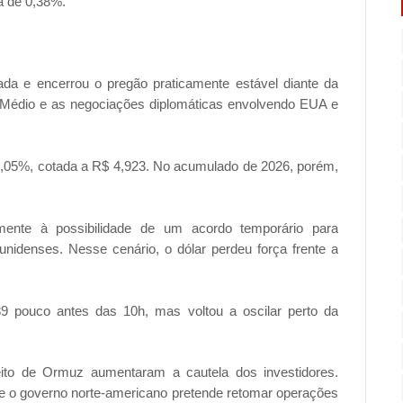
a de 0,38%.
ada e encerrou o pregão praticamente estável diante da
te Médio e as negociações diplomáticas envolvendo EUA e
0,05%, cotada a R$ 4,923. No acumulado de 2026, porém,
mente à possibilidade de um acordo temporário para
unidenses. Nesse cenário, o dólar perdeu força frente a
9 pouco antes das 10h, mas voltou a oscilar perto da
eito de Ormuz aumentaram a cautela dos investidores.
ue o governo norte-americano pretende retomar operações