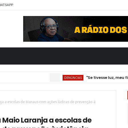
HATSAPP
"Se tivesse luz, meu filho
DENÚNCIAS
ja a escolas de Manaus com ações lúdicas de prevenção à
Maio Laranja a escolas de