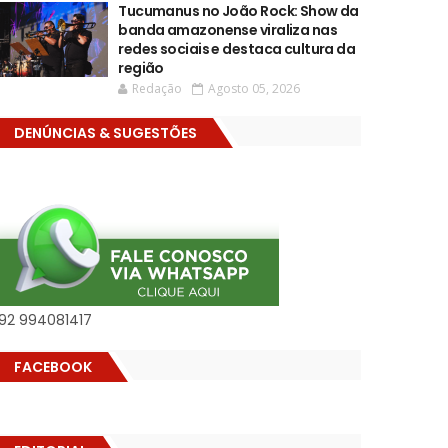
Tucumanus no João Rock: Show da
banda amazonense viraliza nas
redes sociais e destaca cultura da
região
Redação
Agosto 05, 2026
DENÚNCIAS & SUGESTÕES
92 994081417
FACEBOOK