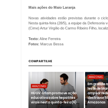
Mais ações do Maio Laranja
Novas atividades estão previstas durante o ci
Nesta quinta-feira (28/5), a equipe da Defensoria
(Cime) Artur Virgílio do Carmo Ribeiro Filho, local
Texto:
Aline Ferreira
Fotos:
Marcus Bessa
COMPARTILHE
AMAZONAS
Em grande r
AMAZONAS
leste de Ma
HUGV-Ufam promove ação
ampliar red
educativa sobre hepatites
destravar fi
virais nesta quinta-feira (6)
Amazonas