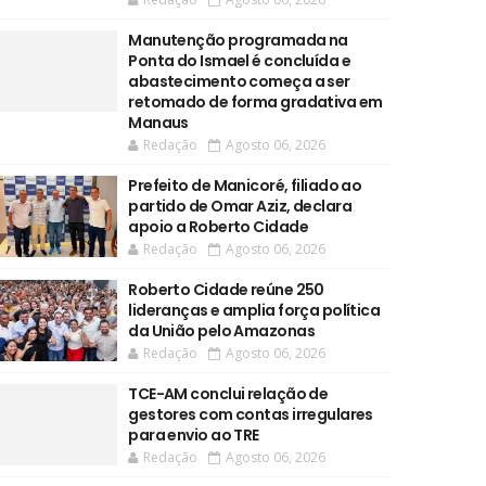
Manutenção programada na
Ponta do Ismael é concluída e
abastecimento começa a ser
retomado de forma gradativa em
Manaus
Redação
Agosto 06, 2026
Prefeito de Manicoré, filiado ao
partido de Omar Aziz, declara
apoio a Roberto Cidade
Redação
Agosto 06, 2026
Roberto Cidade reúne 250
lideranças e amplia força política
da União pelo Amazonas
Redação
Agosto 06, 2026
TCE-AM conclui relação de
gestores com contas irregulares
para envio ao TRE
Redação
Agosto 06, 2026