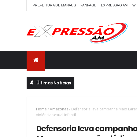
PREFEITURA DE MANAUS
FANPAGE
EXPRESSAO AM
W
Últimas Noticias
força política da União pelo Amazonas
Home
/
Amazonas
/
Defensoria leva campanha Maio Laran
violência sexual infantil
Defensoria leva campanha 