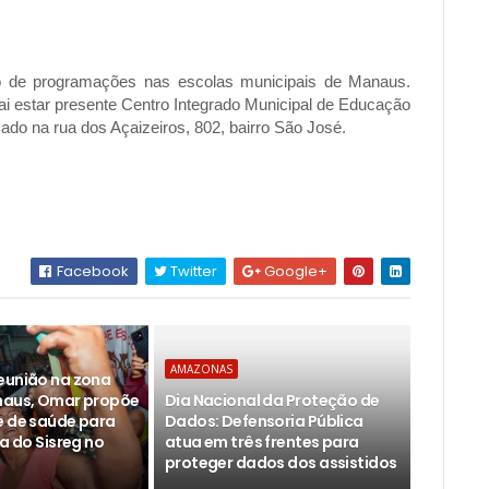
clo de programações nas escolas municipais de Manaus.
 vai estar presente Centro Integrado Municipal de Educação
izado na rua dos Açaizeiros, 802, bairro São José.
Facebook
Twitter
Google+
AMAZONAS
eunião na zona
naus, Omar propõe
Dia Nacional da Proteção de
e de saúde para
Dados: Defensoria Pública
la do Sisreg no
atua em três frentes para
proteger dados dos assistidos