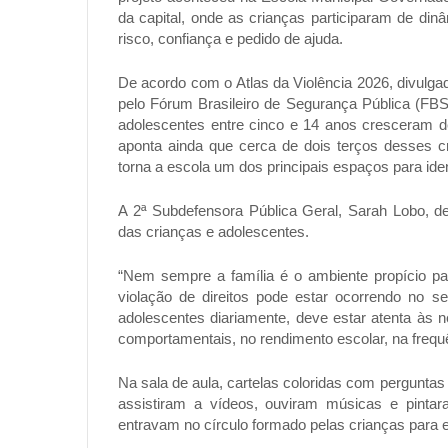
da capital, onde as crianças participaram de din
risco, confiança e pedido de ajuda.
De acordo com o Atlas da Violência 2026, divulgad
pelo Fórum Brasileiro de Segurança Pública (FBSP
adolescentes entre cinco e 14 anos cresceram d
aponta ainda que cerca de dois terços desses cr
torna a escola um dos principais espaços para iden
A 2ª Subdefensora Pública Geral, Sarah Lobo, d
das crianças e adolescentes.
“Nem sempre a família é o ambiente propício par
violação de direitos pode estar ocorrendo no s
adolescentes diariamente, deve estar atenta às
comportamentais, no rendimento escolar, na frequên
Na sala de aula, cartelas coloridas com perguntas
assistiram a vídeos, ouviram músicas e pintar
entravam no círculo formado pelas crianças para 