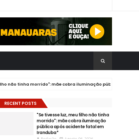
 não tinha morrido": mãe cobra iluminação pública após acident
RECENT POSTS
"Se tivesse luz, meu filho não tinha
morrido": mãe cobra iluminação
pública após acidente fatal em
Iranduba*
Redação
Agosto 06, 2026