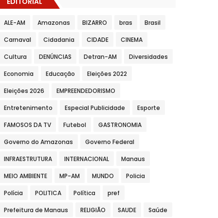
EDITORIAL
ALE-AM
Amazonas
BIZARRO
bras
Brasil
Carnaval
Cidadania
CIDADE
CINEMA
Cultura
DENÚNCIAS
Detran-AM
Diversidades
Economia
Educação
Eleições 2022
Eleições 2026
EMPREENDEDORISMO
Entretenimento
Especial Publicidade
Esporte
FAMOSOS DA TV
Futebol
GASTRONOMIA
Governo do Amazonas
Governo Federal
INFRAESTRUTURA
INTERNACIONAL
Manaus
MEIO AMBIENTE
MP-AM
MUNDO
Policia
Polícia
POLITICA
Política
pref
Prefeitura de Manaus
RELIGIÃO
SAUDE
Saúde