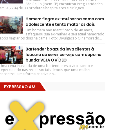
São Paulo (Ipem-SP) encontrou irregularidades
em 9 (27%) de 33 produtos hospitalares e cirúrgico...
Homem flagra ex-mulher na cama com
adolescente e tenta matar os dois
Um homem não identificado de 48 anos,
esfaqueou sua ex-mulher e seu atual namorado
após flagrar os dois na cama. Foto: Divulgação O namorado...
Bartender boazuda leva clientes à
loucura ao servir cerveja com copo na
bunda; VEJA O VÍDEO
Uma cena inusitada de uma bartender está viralizando e
repercutindo nas redes sociais depois que uma mulher
encontrou uma forma criativa e s...
EXPRESSÃO AM