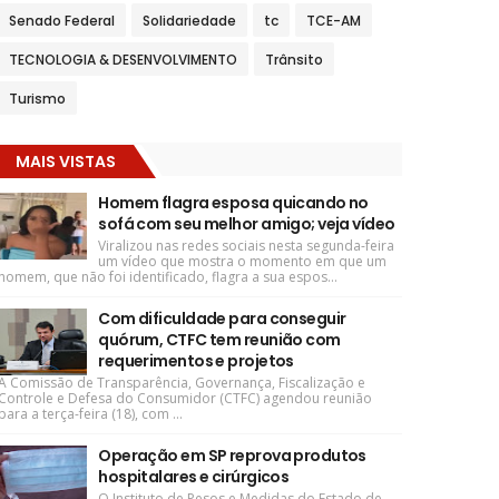
Senado Federal
Solidariedade
tc
TCE-AM
TECNOLOGIA & DESENVOLVIMENTO
Trânsito
Turismo
MAIS VISTAS
Homem flagra esposa quicando no
sofá com seu melhor amigo; veja vídeo
Viralizou nas redes sociais nesta segunda-feira
um vídeo que mostra o momento em que um
homem, que não foi identificado, flagra a sua espos...
Com dificuldade para conseguir
quórum, CTFC tem reunião com
requerimentos e projetos
A Comissão de Transparência, Governança, Fiscalização e
Controle e Defesa do Consumidor (CTFC) agendou reunião
para a terça-feira (18), com ...
Operação em SP reprova produtos
hospitalares e cirúrgicos
O Instituto de Pesos e Medidas do Estado de