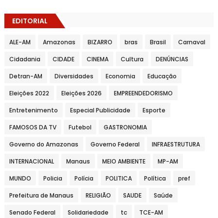
EDITORIAL
ALE-AM
Amazonas
BIZARRO
bras
Brasil
Carnaval
Cidadania
CIDADE
CINEMA
Cultura
DENÚNCIAS
Detran-AM
Diversidades
Economia
Educação
Eleições 2022
Eleições 2026
EMPREENDEDORISMO
Entretenimento
Especial Publicidade
Esporte
FAMOSOS DA TV
Futebol
GASTRONOMIA
Governo do Amazonas
Governo Federal
INFRAESTRUTURA
INTERNACIONAL
Manaus
MEIO AMBIENTE
MP-AM
MUNDO
Policia
Polícia
POLITICA
Política
pref
Prefeitura de Manaus
RELIGIÃO
SAUDE
Saúde
Senado Federal
Solidariedade
tc
TCE-AM