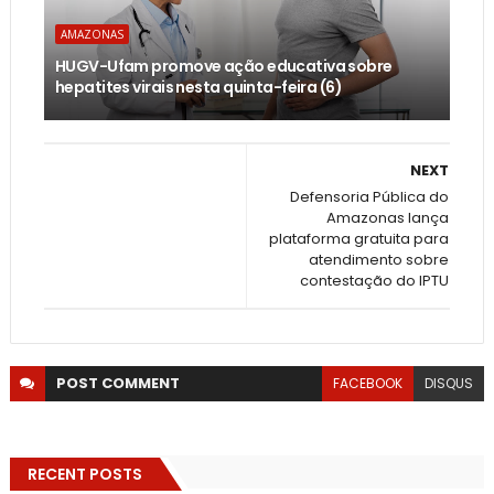
AMAZONAS
HUGV-Ufam promove ação educativa sobre
hepatites virais nesta quinta-feira (6)
NEXT
Defensoria Pública do
Amazonas lança
plataforma gratuita para
atendimento sobre
contestação do IPTU
POST
COMMENT
FACEBOOK
DISQUS
RECENT POSTS