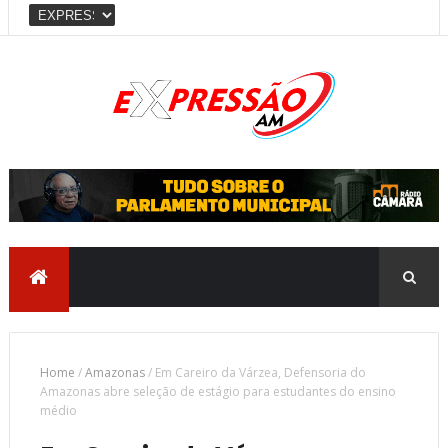
Home
/
Amazonas
/
Em Careiro da Várzea, Defensoria do
Amazonas abre seleção de estágio para estudantes do ensino
médio