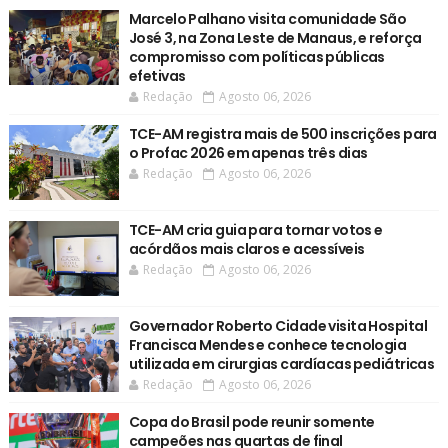
Marcelo Palhano visita comunidade São
José 3, na Zona Leste de Manaus, e reforça
compromisso com políticas públicas
efetivas
Redação
Agosto 06, 2026
TCE-AM registra mais de 500 inscrições para
o Profac 2026 em apenas três dias
Redação
Agosto 06, 2026
TCE-AM cria guia para tornar votos e
acórdãos mais claros e acessíveis
Redação
Agosto 06, 2026
Governador Roberto Cidade visita Hospital
Francisca Mendes e conhece tecnologia
utilizada em cirurgias cardíacas pediátricas
Redação
Agosto 06, 2026
Copa do Brasil pode reunir somente
campeões nas quartas de final