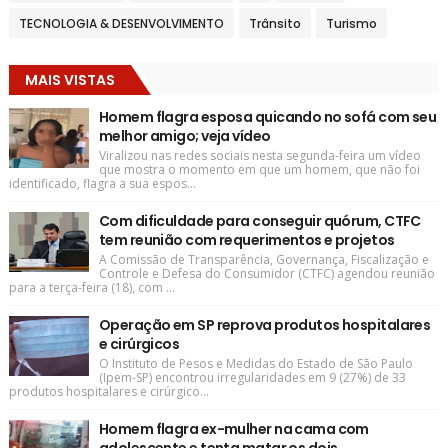
TECNOLOGIA & DESENVOLVIMENTO
Trânsito
Turismo
MAIS VISTAS
Homem flagra esposa quicando no sofá com seu
melhor amigo; veja vídeo
Viralizou nas redes sociais nesta segunda-feira um vídeo
que mostra o momento em que um homem, que não foi
identificado, flagra a sua espos...
Com dificuldade para conseguir quórum, CTFC
tem reunião com requerimentos e projetos
A Comissão de Transparência, Governança, Fiscalização e
Controle e Defesa do Consumidor (CTFC) agendou reunião
para a terça-feira (18), com ...
Operação em SP reprova produtos hospitalares
e cirúrgicos
O Instituto de Pesos e Medidas do Estado de São Paulo
(Ipem-SP) encontrou irregularidades em 9 (27%) de 33
produtos hospitalares e cirúrgico...
Homem flagra ex-mulher na cama com
adolescente e tenta matar os dois