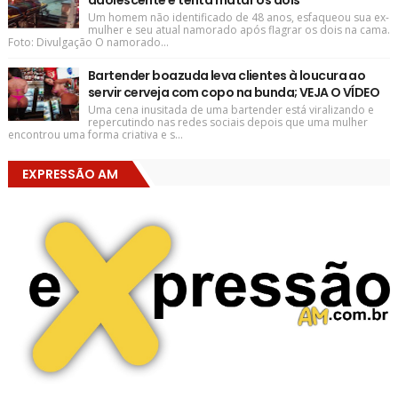
Um homem não identificado de 48 anos, esfaqueou sua ex-
mulher e seu atual namorado após flagrar os dois na cama.
Foto: Divulgação O namorado...
Bartender boazuda leva clientes à loucura ao
servir cerveja com copo na bunda; VEJA O VÍDEO
Uma cena inusitada de uma bartender está viralizando e
repercutindo nas redes sociais depois que uma mulher
encontrou uma forma criativa e s...
EXPRESSÃO AM