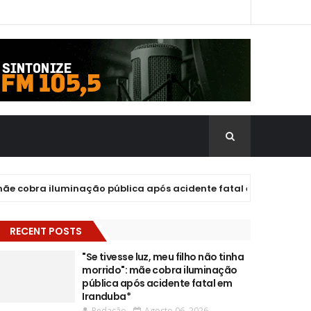
 cobra iluminação pública após acidente fatal em Iranduba*
RECENT POSTS
"Se tivesse luz, meu filho não tinha
morrido": mãe cobra iluminação
pública após acidente fatal em
Iranduba*
Redação
Agosto 06, 2026