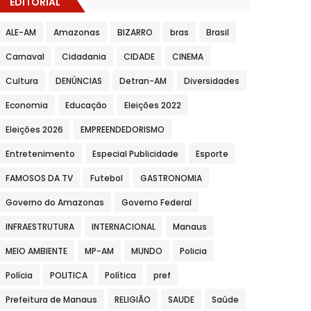
EDITORIAL
ALE-AM
Amazonas
BIZARRO
bras
Brasil
Carnaval
Cidadania
CIDADE
CINEMA
Cultura
DENÚNCIAS
Detran-AM
Diversidades
Economia
Educação
Eleições 2022
Eleições 2026
EMPREENDEDORISMO
Entretenimento
Especial Publicidade
Esporte
FAMOSOS DA TV
Futebol
GASTRONOMIA
Governo do Amazonas
Governo Federal
INFRAESTRUTURA
INTERNACIONAL
Manaus
MEIO AMBIENTE
MP-AM
MUNDO
Policia
Polícia
POLITICA
Política
pref
Prefeitura de Manaus
RELIGIÃO
SAUDE
Saúde