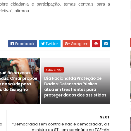
bre cidadania e participação, temas centrais para a
tiva”, afirmou.
Facebook
Twitter
Google+
AMAZONAS
eunião na zona
naus, Omar propõe
Dia Nacional da Proteção de
e de saúde para
Dados: Defensoria Pública
la do Sisreg no
atua em três frentes para
proteger dados dos assistidos
NEXT
ra
“Democracia sem controle não é democracia”, diz
ministro do STJ em seminário no TCE-AM