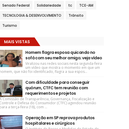
Senado Federal
Solidariedade
tc
TCE-AM
TECNOLOGIA & DESENVOLVIMENTO
Trânsito
Turismo
MAIS VISTAS
Homem flagra esposa quicando no
sofá com seu melhor amigo; veja vídeo
Viralizou nas redes sociais nesta segunda-feira
um vídeo que mostra o momento em que um
homem, que não foi identificado, flagra a sua espos...
Com dificuldade para conseguir
quórum, CTFC tem reunião com
requerimentos e projetos
A Comissão de Transparência, Governança, Fiscalização e
Controle e Defesa do Consumidor (CTFC) agendou reunião
para a terça-feira (18), com ...
Operação em SP reprova produtos
hospitalares e cirúrgicos
O Instituto de Pesos e Medidas do Estado de