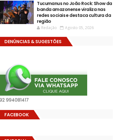
Tucumanus no João Rock: Show da
banda amazonense viraliza nas
redes sociais e destaca cultura da
região
Redação
Agosto 05, 2026
DENÚNCIAS & SUGESTÕES
92 994081417
FACEBOOK