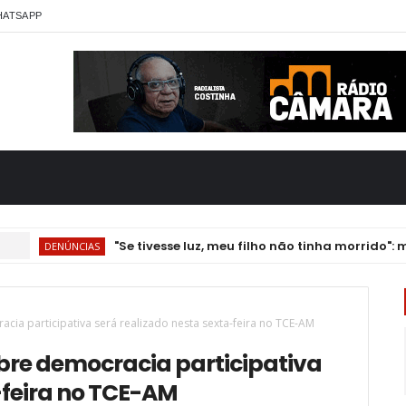
HATSAPP
"Se tivesse luz, meu filho não tinha morrido": mãe
DENÚNCIAS
cia participativa será realizado nesta sexta-feira no TCE-AM
bre democracia participativa
-feira no TCE-AM