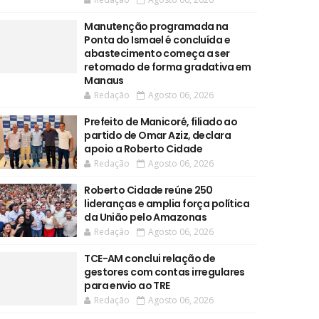
Manutenção programada na
Ponta do Ismael é concluída e
abastecimento começa a ser
retomado de forma gradativa em
Manaus
Redação
Agosto 06, 2026
Prefeito de Manicoré, filiado ao
partido de Omar Aziz, declara
apoio a Roberto Cidade
Redação
Agosto 06, 2026
Roberto Cidade reúne 250
lideranças e amplia força política
da União pelo Amazonas
Redação
Agosto 06, 2026
TCE-AM conclui relação de
gestores com contas irregulares
para envio ao TRE
Redação
Agosto 06, 2026