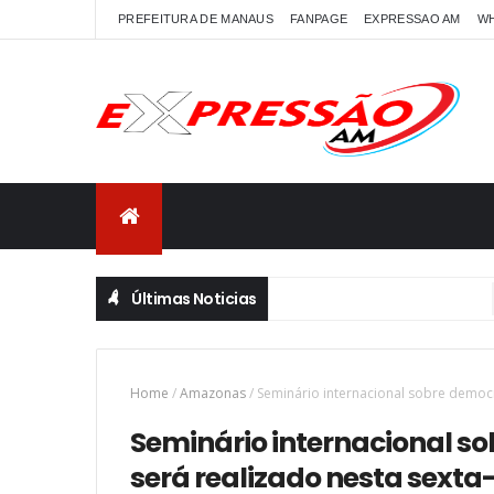
PREFEITURA DE MANAUS
FANPAGE
EXPRESSAO AM
W
Últimas Noticias
Home
/
Amazonas
/
Seminário internacional sobre democra
Seminário internacional so
será realizado nesta sexta