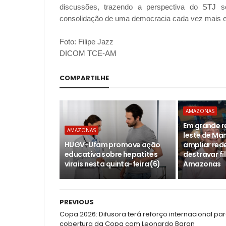
discussões, trazendo a perspectiva do STJ so
consolidação de uma democracia cada vez mais efe
Foto: Filipe Jazz
DICOM TCE-AM
COMPARTILHE
AMAZONAS
Em grande r
AMAZONAS
leste de Ma
HUGV-Ufam promove ação
ampliar red
educativa sobre hepatites
destravar fi
virais nesta quinta-feira (6)
Amazonas
PREVIOUS
Copa 2026: Difusora terá reforço internacional pa
cobertura da Copa com Leonardo Baran