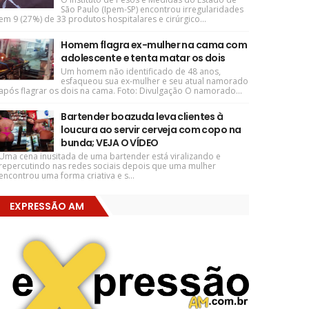
São Paulo (Ipem-SP) encontrou irregularidades
em 9 (27%) de 33 produtos hospitalares e cirúrgico...
Homem flagra ex-mulher na cama com
adolescente e tenta matar os dois
Um homem não identificado de 48 anos,
esfaqueou sua ex-mulher e seu atual namorado
após flagrar os dois na cama. Foto: Divulgação O namorado...
Bartender boazuda leva clientes à
loucura ao servir cerveja com copo na
bunda; VEJA O VÍDEO
Uma cena inusitada de uma bartender está viralizando e
repercutindo nas redes sociais depois que uma mulher
encontrou uma forma criativa e s...
EXPRESSÃO AM