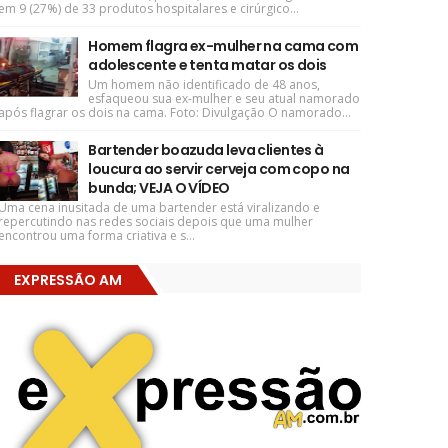
em 9 (27%) de 33 produtos hospitalares e cirúrgico...
Homem flagra ex-mulher na cama com
adolescente e tenta matar os dois
Um homem não identificado de 48 anos,
esfaqueou sua ex-mulher e seu atual namorado
após flagrar os dois na cama. Foto: Divulgação O namorado...
Bartender boazuda leva clientes à
loucura ao servir cerveja com copo na
bunda; VEJA O VÍDEO
Uma cena inusitada de uma bartender está viralizando e
repercutindo nas redes sociais depois que uma mulher
encontrou uma forma criativa e s...
EXPRESSÃO AM