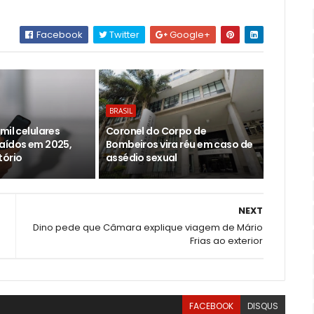
Facebook
Twitter
Google+
BRASIL
mil celulares
Coronel do Corpo de
aídos em 2025,
Bombeiros vira réu em caso de
tório
assédio sexual
NEXT
Dino pede que Câmara explique viagem de Mário
Frias ao exterior
FACEBOOK
DISQUS