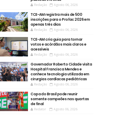
Redação
Agosto 06, 2026
TCE-AM registra mais de 500
inscrições para o Profac 2026 em
apenas três dias
Redação
Agosto 06, 2026
TCE-AM cria guia para tornar
votos e acórdãos mais claros e
acessíveis
Redação
Agosto 06, 2026
Governador Roberto Cidade visita
Hospital Francisca Mendes e
conhece tecnologia utilizada em
cirurgias cardíacas pediátricas
Redação
Agosto 06, 2026
Copa do Brasil pode reunir
somente campeões nas quartas
de final
Redator
Agosto 06, 2026