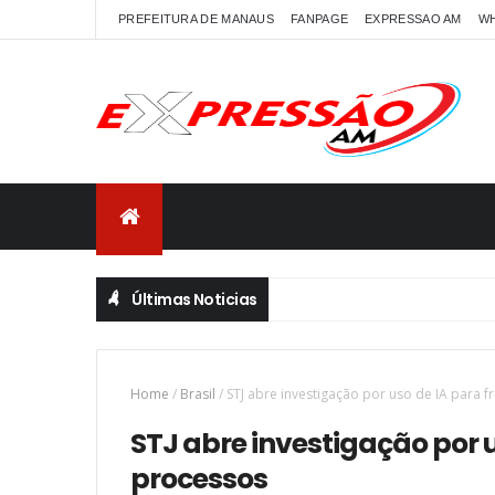
PREFEITURA DE MANAUS
FANPAGE
EXPRESSAO AM
W
Últimas Noticias
Home
/
Brasil
/
STJ abre investigação por uso de IA para 
STJ abre investigação por 
processos