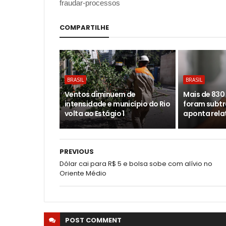
fraudar-processos
COMPARTILHE
BRASIL
BRASIL
Ventos diminuem de
Mais de 830 
intensidade e município do Rio
foram subtr
volta ao Estágio 1
aponta rela
PREVIOUS
Dólar cai para R$ 5 e bolsa sobe com alívio no
Oriente Médio
POST
COMMENT