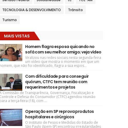
TECNOLOGIA & DESENVOLVIMENTO
Trânsito
Turismo
MAIS VISTAS
Homem flagra esposa quicando no
sofá com seu melhor amigo; veja vídeo
Viralizou nas redes sociais nesta segunda-feira
um vídeo que mostra o momento em que um
homem, que não foi identificado, flagra a sua espos...
Com dificuldade para conseguir
quórum, CTFC tem reunião com
requerimentos e projetos
A Comissão de Transparência, Governança, Fiscalização e
Controle e Defesa do Consumidor (CTFC) agendou reunião
para a terça-feira (18), com ...
Operação em SP reprova produtos
hospitalares e cirúrgicos
O Instituto de Pesos e Medidas do Estado de
São Paulo (Ipem-SP) encontrou irregularidades