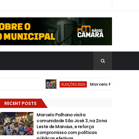
Marcelo Palhano visita com
ELEIÇÕES 2026
RECENT POSTS
Marcelo Palhano visita
comunidade São José 3, na Zona
Leste de Manaus, e reforça
compromisso com políticas
públicas efetivas