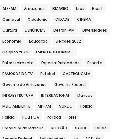
ALE-AM
Amazonas
BIZARRO
bras
Brasil
Carnaval
Cidadania
CIDADE
CINEMA
Cultura
DENÚNCIAS
Detran-AM
Diversidades
Economia
Educação
Eleições 2022
Eleições 2026
EMPREENDEDORISMO
Entretenimento
Especial Publicidade
Esporte
FAMOSOS DA TV
Futebol
GASTRONOMIA
Governo do Amazonas
Governo Federal
INFRAESTRUTURA
INTERNACIONAL
Manaus
MEIO AMBIENTE
MP-AM
MUNDO
Policia
Polícia
POLITICA
Política
pref
Prefeitura de Manaus
RELIGIÃO
SAUDE
Saúde
Senado Federal
Solidariedade
tc
TCE-AM