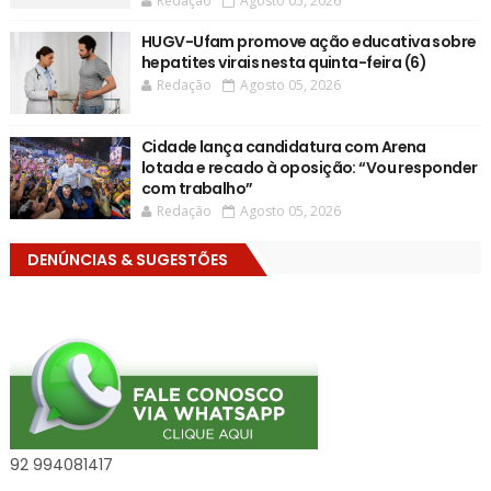
Redação
Agosto 05, 2026
HUGV-Ufam promove ação educativa sobre
hepatites virais nesta quinta-feira (6)
Redação
Agosto 05, 2026
Cidade lança candidatura com Arena
lotada e recado à oposição: “Vou responder
com trabalho”
Redação
Agosto 05, 2026
DENÚNCIAS & SUGESTÕES
92 994081417