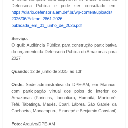
Defensoria Pública e pode ser consultado em:
https://diario.defensoria.am.
def.br/wp-content/uploads/
2026/06/Edicao_2661-2026__
publicada_em_01_junho_de_2026.
pdf
Serviço:
O quê:
Audiência Pública para construção participativa
do orçamento da Defensoria Pública do Amazonas para
2027
Quando:
12 de junho de 2025, às 10h
Onde:
Sede administrativa da DPE-AM, em Manaus,
com participação virtual dos polos do interior do
Amazonas (Parintins, Itacoatiara, Humaitá, Manicoré,
Tefé, Tabatinga, Maués, Coari, Lábrea, São Gabriel da
Cachoeira, Manacapuru, Eirunepé e Benjamin Constant)
Foto:
Arquivo/DPE-AM