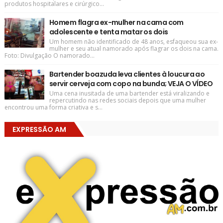
produtos hospitalares e cirúrgico...
Homem flagra ex-mulher na cama com
adolescente e tenta matar os dois
Um homem não identificado de 48 anos, esfaqueou sua ex-
mulher e seu atual namorado após flagrar os dois na cama.
Foto: Divulgação O namorado...
Bartender boazuda leva clientes à loucura ao
servir cerveja com copo na bunda; VEJA O VÍDEO
Uma cena inusitada de uma bartender está viralizando e
repercutindo nas redes sociais depois que uma mulher
encontrou uma forma criativa e s...
EXPRESSÃO AM