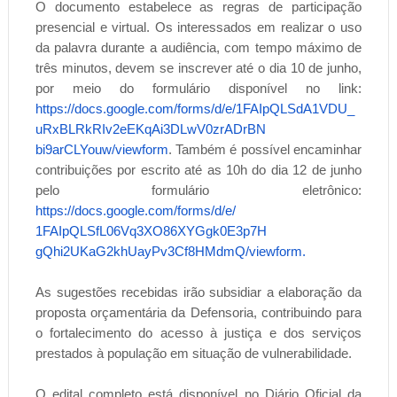
O documento estabelece as regras de participação
presencial e virtual. Os interessados em realizar o uso
da palavra durante a audiência, com tempo máximo de
três minutos, devem se inscrever até o dia 10 de junho,
por meio do formulário disponível no link:
https://docs.google.com/forms/
d/e/1FAIpQLSdA1VDU_
uRxBLRkRIv2eEKqAi3DLwV0zrADrBN
bi9arCLYouw/viewform
. Também é possível encaminhar
contribuições por escrito até as 10h do dia 12 de junho
pelo formulário eletrônico:
https://docs.google.com/forms/
d/e/
1FAIpQLSfL06Vq3XO86XYGgk0E3p7H
gQhi2UKaG2khUayPv3Cf8HMdmQ/
viewform.
As sugestões recebidas irão subsidiar a elaboração da
proposta orçamentária da Defensoria, contribuindo para
o fortalecimento do acesso à justiça e dos serviços
prestados à população em situação de vulnerabilidade.
O edital completo está disponível no Diário Oficial da