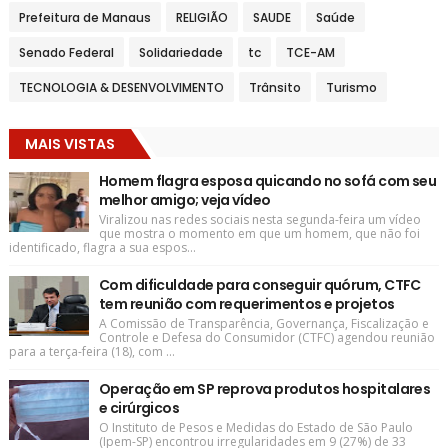
Prefeitura de Manaus
RELIGIÃO
SAUDE
Saúde
Senado Federal
Solidariedade
tc
TCE-AM
TECNOLOGIA & DESENVOLVIMENTO
Trânsito
Turismo
MAIS VISTAS
Homem flagra esposa quicando no sofá com seu
melhor amigo; veja vídeo
Viralizou nas redes sociais nesta segunda-feira um vídeo
que mostra o momento em que um homem, que não foi
identificado, flagra a sua espos...
Com dificuldade para conseguir quórum, CTFC
tem reunião com requerimentos e projetos
A Comissão de Transparência, Governança, Fiscalização e
Controle e Defesa do Consumidor (CTFC) agendou reunião
para a terça-feira (18), com ...
Operação em SP reprova produtos hospitalares
e cirúrgicos
O Instituto de Pesos e Medidas do Estado de São Paulo
(Ipem-SP) encontrou irregularidades em 9 (27%) de 33