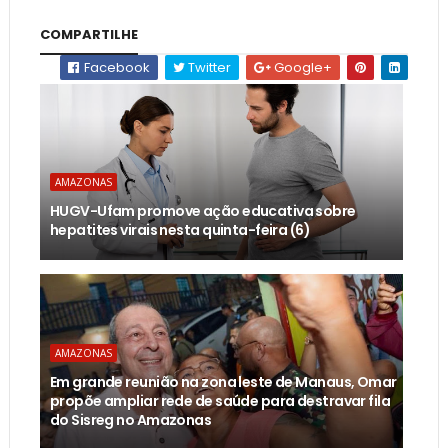
COMPARTILHE
Facebook
Twitter
Google+
AMAZONAS
HUGV-Ufam promove ação educativa sobre
hepatites virais nesta quinta-feira (6)
AMAZONAS
Em grande reunião na zona leste de Manaus, Omar
propõe ampliar rede de saúde para destravar fila
do Sisreg no Amazonas